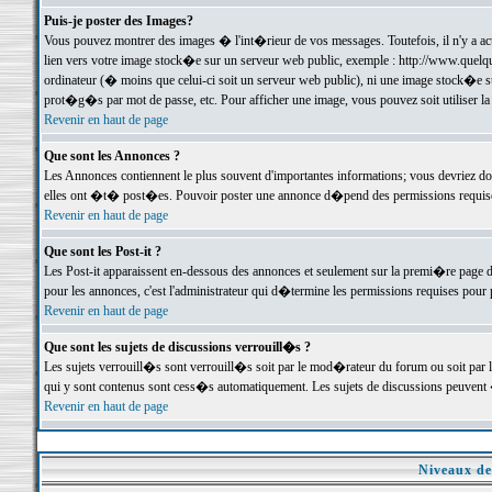
Puis-je poster des Images?
Vous pouvez montrer des images � l'int�rieur de vos messages. Toutefois, il n'y a 
lien vers votre image stock�e sur un serveur web public, exemple : http://www.quelq
ordinateur (� moins que celui-ci soit un serveur web public), ni une image stock�e su
prot�g�s par mot de passe, etc. Pour afficher une image, vous pouvez soit utiliser 
Revenir en haut de page
Que sont les Annonces ?
Les Annonces contiennent le plus souvent d'importantes informations; vous devriez d
elles ont �t� post�es. Pouvoir poster une annonce d�pend des permissions requises;
Revenir en haut de page
Que sont les Post-it ?
Les Post-it apparaissent en-dessous des annonces et seulement sur la premi�re page 
pour les annonces, c'est l'administrateur qui d�termine les permissions requises pour 
Revenir en haut de page
Que sont les sujets de discussions verrouill�s ?
Les sujets verrouill�s sont verrouill�s soit par le mod�rateur du forum ou soit par 
qui y sont contenus sont cess�s automatiquement. Les sujets de discussions peuvent 
Revenir en haut de page
Niveaux de