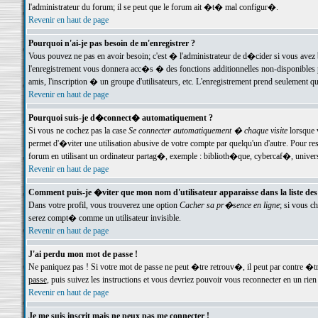
l'administrateur du forum; il se peut que le forum ait �t� mal configur�.
Revenir en haut de page
Pourquoi n'ai-je pas besoin de m'enregistrer ?
Vous pouvez ne pas en avoir besoin; c'est � l'administrateur de d�cider si vous avez 
l'enregistrement vous donnera acc�s � des fonctions additionnelles non-disponibles p
amis, l'inscription � un groupe d'utilisateurs, etc. L'enregistrement prend seulement q
Revenir en haut de page
Pourquoi suis-je d�connect� automatiquement ?
Si vous ne cochez pas la case
Se connecter automatiquement � chaque visite
lorsque 
permet d'�viter une utilisation abusive de votre compte par quelqu'un d'autre. Pour 
forum en utilisant un ordinateur partag�, exemple : biblioth�que, cybercaf�, univers
Revenir en haut de page
Comment puis-je �viter que mon nom d'utilisateur apparaisse dans la liste des u
Dans votre profil, vous trouverez une option
Cacher sa pr�sence en ligne
; si vous c
serez compt� comme un utilisateur invisible.
Revenir en haut de page
J'ai perdu mon mot de passe !
Ne paniquez pas ! Si votre mot de passe ne peut �tre retrouv�, il peut par contre �tre
passe
, puis suivez les instructions et vous devriez pouvoir vous reconnecter en un rien
Revenir en haut de page
Je me suis inscrit mais ne peux pas me connecter !