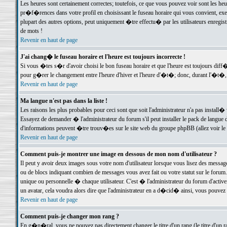
Les heures sont certainement correctes; toutefois, ce que vous pouvez voir sont les he
pr�f�rences dans votre profil en choisissant le fuseau horaire qui vous convient, exe
plupart des autres options, peut uniquement �tre effectu� par les utilisateurs enregis
de mots !
Revenir en haut de page
J'ai chang� le fuseau horaire et l'heure est toujours incorrecte !
Si vous �tes s�r d'avoir choisi le bon fuseau horaire et que l'heure est toujours d
pour g�rer le changement entre l'heure d'hiver et l'heure d'�t�; donc, durant l'�t�,
Revenir en haut de page
Ma langue n'est pas dans la liste !
Les raisons les plus probables pour ceci sont que soit l'administrateur n'a pas install�
Essayez de demander � l'administrateur du forum s'il peut installer le pack de langue d
d'informations peuvent �tre trouv�es sur le site web du groupe phpBB (allez voir le l
Revenir en haut de page
Comment puis-je montrer une image en dessous de mon nom d'utilisateur ?
Il peut y avoir deux images sous votre nom d'utilisateur lorsque vous lisez des mess
ou de blocs indiquant combien de messages vous avez fait ou votre statut sur le for
unique ou personnelle � chaque utilisateur. C'est � l'administrateur du forum d'activer
un avatar, cela voudra alors dire que l'administrateur en a d�cid� ainsi, vous pouvez
Revenir en haut de page
Comment puis-je changer mon rang ?
En g�n�ral, vous ne pouvez pas directement changer le titre d'un rang (le titre d'un ra