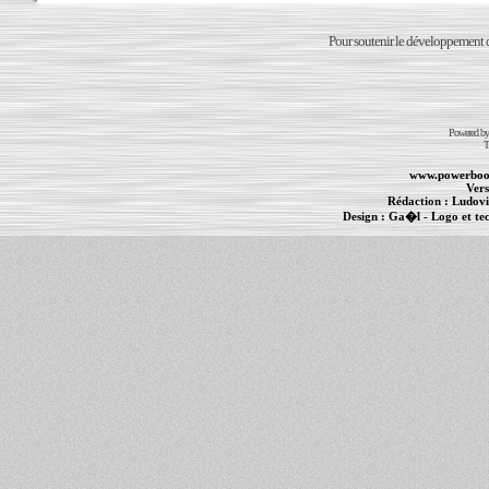
Pour soutenir le développement du
Powered b
T
www.powerboo
Vers
Rédaction :
Ludovi
Design :
Ga�l
- Logo et te
Informations :
PowerBook
-
MacBook Pro
-
i