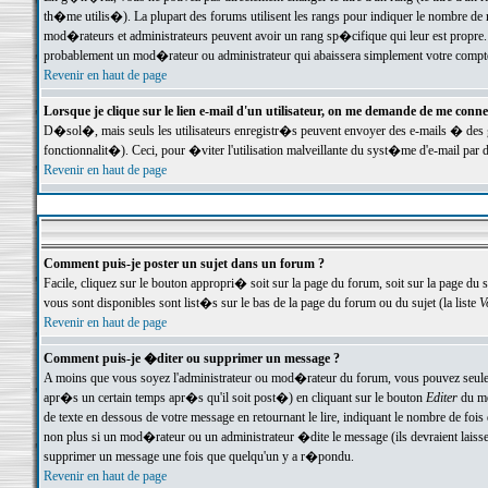
th�me utilis�). La plupart des forums utilisent les rangs pour indiquer le nombre de m
mod�rateurs et administrateurs peuvent avoir un rang sp�cifique qui leur est propre. 
probablement un mod�rateur ou administrateur qui abaissera simplement votre compte
Revenir en haut de page
Lorsque je clique sur le lien e-mail d'un utilisateur, on me demande de me conne
D�sol�, mais seuls les utilisateurs enregistr�s peuvent envoyer des e-mails � des ge
fonctionnalit�). Ceci, pour �viter l'utilisation malveillante du syst�me d'e-mail par 
Revenir en haut de page
Comment puis-je poster un sujet dans un forum ?
Facile, cliquez sur le bouton appropri� soit sur la page du forum, soit sur la page du 
vous sont disponibles sont list�s sur le bas de la page du forum ou du sujet (la liste
V
Revenir en haut de page
Comment puis-je �diter ou supprimer un message ?
A moins que vous soyez l'administrateur ou mod�rateur du forum, vous pouvez seul
apr�s un certain temps apr�s qu'il soit post�) en cliquant sur le bouton
Editer
du me
de texte en dessous de votre message en retournant le lire, indiquant le nombre de fo
non plus si un mod�rateur ou un administrateur �dite le message (ils devraient laisser
supprimer un message une fois que quelqu'un y a r�pondu.
Revenir en haut de page