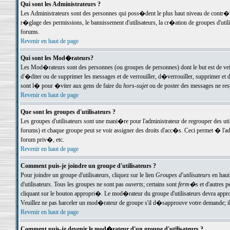
Qui sont les Administrateurs ?
Les Administrateurs sont des personnes qui poss�dent le plus haut niveau de contr�le 
r�glage des permissions, le bannissement d'utilisateurs, la cr�ation de groupes d'uti
forums.
Revenir en haut de page
Qui sont les Mod�rateurs?
Les Mod�rateurs sont des personnes (ou groupes de personnes) dont le but est de veil
d'�diter ou de supprimer les messages et de verrouiller, d�verrouiller, supprimer 
sont l� pour �viter aux gens de faire du
hors-sujet
ou de poster des messages ne res
Revenir en haut de page
Que sont les groupes d'utilisateurs ?
Les groupes d'utilisateurs sont une mani�re pour l'administrateur de regrouper des util
forums) et chaque groupe peut se voir assigner des droits d'acc�s. Ceci permet � 
forum priv�, etc.
Revenir en haut de page
Comment puis-je joindre un groupe d'utilisateurs ?
Pour joindre un groupe d'utilisateurs, cliquez sur le lien
Groupes d'utilisateurs
en haut
d'utilisateurs. Tous les groupes ne sont pas
ouverts
; certains sont
ferm�s
et d'autres p
cliquant sur le bouton appropri�. Le mod�rateur du groupe d'utilisateurs devra appro
Veuillez ne pas harceler un mod�rateur de groupe s'il d�sapprouve votre demande; il 
Revenir en haut de page
Comment puis-je devenir le mod�rateur d'un groupe d'utilisateurs ?