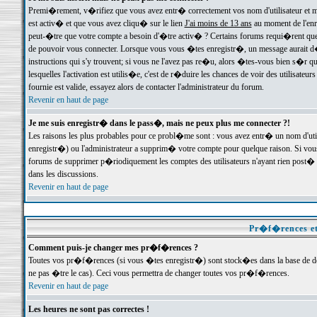
Premi�rement, v�rifiez que vous avez entr� correctement vos nom d'utilisateur et mo
est activ� et que vous avez cliqu� sur le lien
J'ai moins de 13 ans
au moment de l'enre
peut-�tre que votre compte a besoin d'�tre activ� ? Certains forums requi�rent que 
de pouvoir vous connecter. Lorsque vous vous �tes enregistr�, un message aurait d� v
instructions qui s'y trouvent; si vous ne l'avez pas re�u, alors �tes-vous bien s�r que
lesquelles l'activation est utilis�e, c'est de r�duire les chances de voir des utilis
fournie est valide, essayez alors de contacter l'administrateur du forum.
Revenir en haut de page
Je me suis enregistr� dans le pass�, mais ne peux plus me connecter ?!
Les raisons les plus probables pour ce probl�me sont : vous avez entr� un nom d'ut
enregistr�) ou l'administrateur a supprim� votre compte pour quelque raison. Si vous 
forums de supprimer p�riodiquement les comptes des utilisateurs n'ayant rien post� a
dans les discussions.
Revenir en haut de page
Pr�f�rences et
Comment puis-je changer mes pr�f�rences ?
Toutes vos pr�f�rences (si vous �tes enregistr�) sont stock�es dans la base de don
ne pas �tre le cas). Ceci vous permettra de changer toutes vos pr�f�rences.
Revenir en haut de page
Les heures ne sont pas correctes !