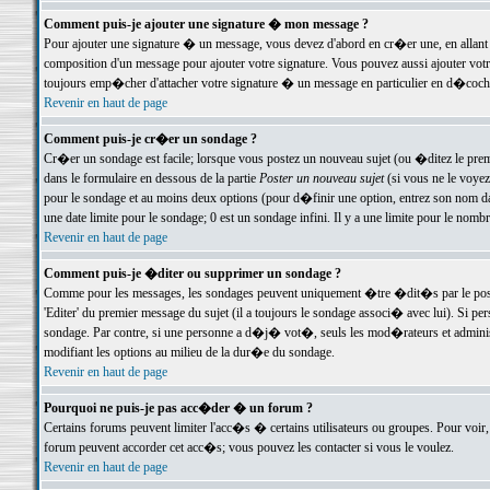
Comment puis-je ajouter une signature � mon message ?
Pour ajouter une signature � un message, vous devez d'abord en cr�er une, en allant
composition d'un message pour ajouter votre signature. Vous pouvez aussi ajouter vot
toujours emp�cher d'attacher votre signature � un message en particulier en d�cochan
Revenir en haut de page
Comment puis-je cr�er un sondage ?
Cr�er un sondage est facile; lorsque vous postez un nouveau sujet (ou �ditez le premie
dans le formulaire en dessous de la partie
Poster un nouveau sujet
(si vous ne le voyez
pour le sondage et au moins deux options (pour d�finir une option, entrez son nom d
une date limite pour le sondage; 0 est un sondage infini. Il y a une limite pour le nomb
Revenir en haut de page
Comment puis-je �diter ou supprimer un sondage ?
Comme pour les messages, les sondages peuvent uniquement �tre �dit�s par le poste
'Editer' du premier message du sujet (il a toujours le sondage associ� avec lui). Si 
sondage. Par contre, si une personne a d�j� vot�, seuls les mod�rateurs et administ
modifiant les options au milieu de la dur�e du sondage.
Revenir en haut de page
Pourquoi ne puis-je pas acc�der � un forum ?
Certains forums peuvent limiter l'acc�s � certains utilisateurs ou groupes. Pour voir, 
forum peuvent accorder cet acc�s; vous pouvez les contacter si vous le voulez.
Revenir en haut de page