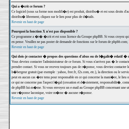
Qui a �crit ce forum ?
Ce logiciel (sous sa forme non modifi�e) est produit, distribu� et est sous droits d'a
distribu� librement; cliquez sur le lien pour plus de d�tails.
Revenir en haut de page
Pourquoi la fonction X n'est pas disponible ?
Ce programme a �t� �crit et est sous licence du Groupe phpBB. Si vous croyez qu'un
en pense. Veuillez ne pas poster de demande de fonctions sur le forum de phpbb.com; 
Revenir en haut de page
Qui dois-je contacter � propos des questions d'abus ou de l�galit� relatif � 
Vous devriez contacter l'administrateur de ce forum. Si vous n'arrivez pas � le conta
prendre contact. Si vous ne recevez toujours pas de r�ponse, vous devriez contacter 
h�bergeur gratuit (par exemple : yahoo, free.fr, f2s.com, etc.), la direction ou le se
peut en aucun cas �tre tenu pour responsable en ce qui concerne la mani�re, le lieu ou 
ce qui ne concerne pas l'aspect l�gal (cessation et d�sistement, responsabilit�, comm
de phpBB lui-m�me. Si vous envoyez un e-mail au Groupe phpBB concernant une utili
une r�ponse laconique, voire m�me � aucune r�ponse.
Revenir en haut de page