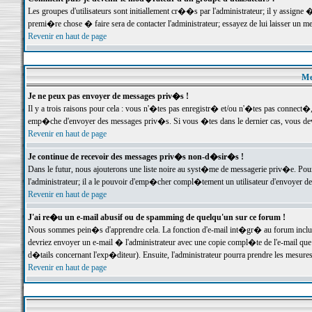
Les groupes d'utilisateurs sont initiallement cr��s par l'administrateur; il y assign
premi�re chose � faire sera de contacter l'administrateur; essayez de lui laisser un 
Revenir en haut de page
Me
Je ne peux pas envoyer de messages priv�s !
Il y a trois raisons pour cela : vous n'�tes pas enregistr� et/ou n'�tes pas connect�
emp�che d'envoyer des messages priv�s. Si vous �tes dans le dernier cas, vous devr
Revenir en haut de page
Je continue de recevoir des messages priv�s non-d�sir�s !
Dans le futur, nous ajouterons une liste noire au syst�me de messagerie priv�e. P
l'administrateur; il a le pouvoir d'emp�cher compl�tement un utilisateur d'envoyer 
Revenir en haut de page
J'ai re�u un e-mail abusif ou de spamming de quelqu'un sur ce forum !
Nous sommes pein�s d'apprendre cela. La fonction d'e-mail int�gr� au forum inclut d
devriez envoyer un e-mail � l'administrateur avec une copie compl�te de l'e-mail que v
d�tails concernant l'exp�diteur). Ensuite, l'administrateur pourra prendre les mesure
Revenir en haut de page