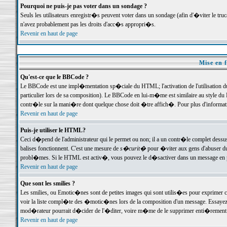
Pourquoi ne puis-je pas voter dans un sondage ?
Seuls les utilisateurs enregistr�s peuvent voter dans un sondage (afin d'�viter le tr
n'avez probablement pas les droits d'acc�s appropri�s.
Revenir en haut de page
Mise en f
Qu'est-ce que le BBCode ?
Le BBCode est une impl�mentation sp�ciale du HTML; l'activation de l'utilisation 
particulier lors de sa composition). Le BBCode en lui-m�me est similaire au style du H
contr�le sur la mani�re dont quelque chose doit �tre affich�. Pour plus d'information
Revenir en haut de page
Puis-je utiliser le HTML?
Ceci d�pend de l'administrateur qui le permet ou non; il a un contr�le complet dessu
balises fonctionnent. C'est une mesure de
s�curit�
pour �viter aux gens d'abuser du 
probl�mes. Si le HTML est activ�, vous pouvez le d�sactiver dans un message en par
Revenir en haut de page
Que sont les smilies ?
Les smilies, ou Emotic�nes sont de petites images qui sont utilis�es pour exprimer certa
voir la liste compl�te des �motic�nes lors de la composition d'un message. Essayez de 
mod�rateur pourrait d�cider de l'�diter, voire m�me de le supprimer enti�rement
Revenir en haut de page