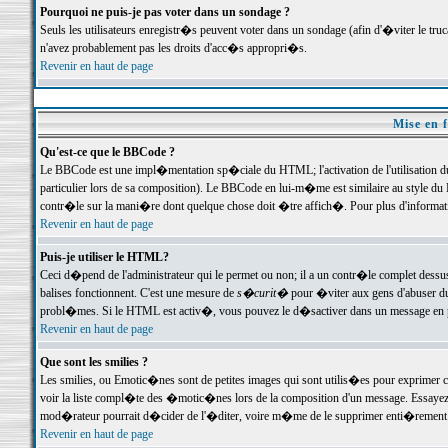
Pourquoi ne puis-je pas voter dans un sondage ?
Seuls les utilisateurs enregistr�s peuvent voter dans un sondage (afin d'�viter le tr
n'avez probablement pas les droits d'acc�s appropri�s.
Revenir en haut de page
Mise en f
Qu'est-ce que le BBCode ?
Le BBCode est une impl�mentation sp�ciale du HTML; l'activation de l'utilisation 
particulier lors de sa composition). Le BBCode en lui-m�me est similaire au style du H
contr�le sur la mani�re dont quelque chose doit �tre affich�. Pour plus d'information
Revenir en haut de page
Puis-je utiliser le HTML?
Ceci d�pend de l'administrateur qui le permet ou non; il a un contr�le complet dessu
balises fonctionnent. C'est une mesure de
s�curit�
pour �viter aux gens d'abuser du 
probl�mes. Si le HTML est activ�, vous pouvez le d�sactiver dans un message en par
Revenir en haut de page
Que sont les smilies ?
Les smilies, ou Emotic�nes sont de petites images qui sont utilis�es pour exprimer certa
voir la liste compl�te des �motic�nes lors de la composition d'un message. Essayez de 
mod�rateur pourrait d�cider de l'�diter, voire m�me de le supprimer enti�rement
Revenir en haut de page