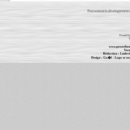
Pour soutenir le développement du
Powered b
T
www.powerboo
Vers
Rédaction :
Ludovi
Design :
Ga�l
- Logo et te
Informations :
PowerBook
-
MacBook Pro
-
i