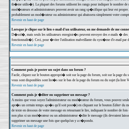
th�me utilis�). La plupart des forums utilisent les rangs pour indiquer le nombre de m
mod�rateurs et administrateurs peuvent avoir un rang sp�cifique qui leur est propre. 
probablement un mod�rateur ou administrateur qui abaissera simplement votre compte
Revenir en haut de page
Lorsque je clique sur le lien e-mail d'un utilisateur, on me demande de me conne
D�sol�, mais seuls les utilisateurs enregistr�s peuvent envoyer des e-mails � des ge
fonctionnalit�). Ceci, pour �viter l'utilisation malveillante du syst�me d'e-mail par 
Revenir en haut de page
Comment puis-je poster un sujet dans un forum ?
Facile, cliquez sur le bouton appropri� soit sur la page du forum, soit sur la page du 
vous sont disponibles sont list�s sur le bas de la page du forum ou du sujet (la liste
V
Revenir en haut de page
Comment puis-je �diter ou supprimer un message ?
A moins que vous soyez l'administrateur ou mod�rateur du forum, vous pouvez seul
apr�s un certain temps apr�s qu'il soit post�) en cliquant sur le bouton
Editer
du me
de texte en dessous de votre message en retournant le lire, indiquant le nombre de fo
non plus si un mod�rateur ou un administrateur �dite le message (ils devraient laisser
supprimer un message une fois que quelqu'un y a r�pondu.
Revenir en haut de page