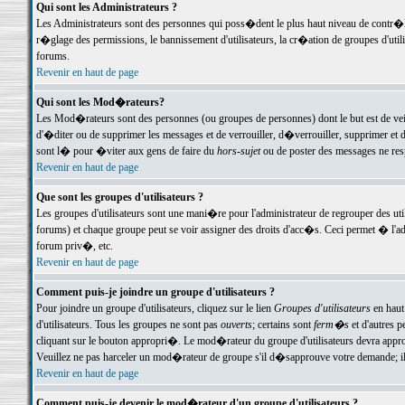
Qui sont les Administrateurs ?
Les Administrateurs sont des personnes qui poss�dent le plus haut niveau de contr�le 
r�glage des permissions, le bannissement d'utilisateurs, la cr�ation de groupes d'uti
forums.
Revenir en haut de page
Qui sont les Mod�rateurs?
Les Mod�rateurs sont des personnes (ou groupes de personnes) dont le but est de veil
d'�diter ou de supprimer les messages et de verrouiller, d�verrouiller, supprimer 
sont l� pour �viter aux gens de faire du
hors-sujet
ou de poster des messages ne res
Revenir en haut de page
Que sont les groupes d'utilisateurs ?
Les groupes d'utilisateurs sont une mani�re pour l'administrateur de regrouper des util
forums) et chaque groupe peut se voir assigner des droits d'acc�s. Ceci permet � 
forum priv�, etc.
Revenir en haut de page
Comment puis-je joindre un groupe d'utilisateurs ?
Pour joindre un groupe d'utilisateurs, cliquez sur le lien
Groupes d'utilisateurs
en haut
d'utilisateurs. Tous les groupes ne sont pas
ouverts
; certains sont
ferm�s
et d'autres p
cliquant sur le bouton appropri�. Le mod�rateur du groupe d'utilisateurs devra appro
Veuillez ne pas harceler un mod�rateur de groupe s'il d�sapprouve votre demande; il 
Revenir en haut de page
Comment puis-je devenir le mod�rateur d'un groupe d'utilisateurs ?