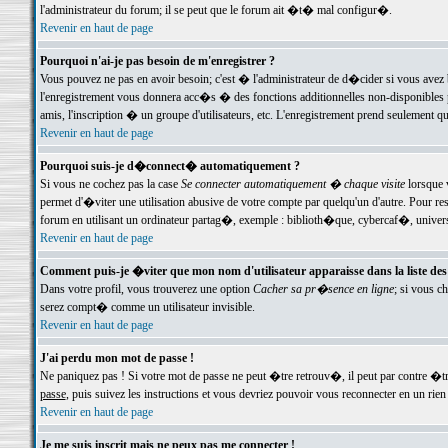
l'administrateur du forum; il se peut que le forum ait �t� mal configur�.
Revenir en haut de page
Pourquoi n'ai-je pas besoin de m'enregistrer ?
Vous pouvez ne pas en avoir besoin; c'est � l'administrateur de d�cider si vous avez 
l'enregistrement vous donnera acc�s � des fonctions additionnelles non-disponibles p
amis, l'inscription � un groupe d'utilisateurs, etc. L'enregistrement prend seulement q
Revenir en haut de page
Pourquoi suis-je d�connect� automatiquement ?
Si vous ne cochez pas la case
Se connecter automatiquement � chaque visite
lorsque 
permet d'�viter une utilisation abusive de votre compte par quelqu'un d'autre. Pour 
forum en utilisant un ordinateur partag�, exemple : biblioth�que, cybercaf�, univers
Revenir en haut de page
Comment puis-je �viter que mon nom d'utilisateur apparaisse dans la liste des u
Dans votre profil, vous trouverez une option
Cacher sa pr�sence en ligne
; si vous c
serez compt� comme un utilisateur invisible.
Revenir en haut de page
J'ai perdu mon mot de passe !
Ne paniquez pas ! Si votre mot de passe ne peut �tre retrouv�, il peut par contre �tre
passe
, puis suivez les instructions et vous devriez pouvoir vous reconnecter en un rien
Revenir en haut de page
Je me suis inscrit mais ne peux pas me connecter !