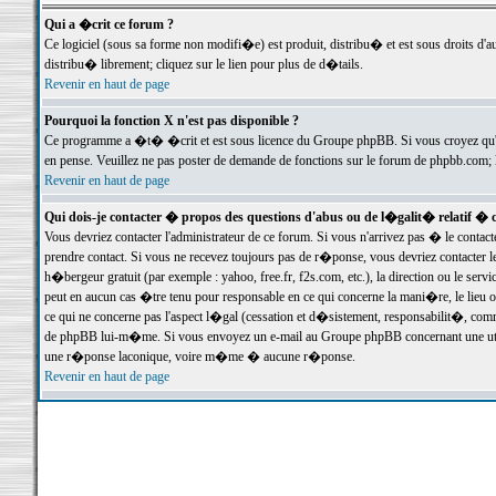
Qui a �crit ce forum ?
Ce logiciel (sous sa forme non modifi�e) est produit, distribu� et est sous droits d'a
distribu� librement; cliquez sur le lien pour plus de d�tails.
Revenir en haut de page
Pourquoi la fonction X n'est pas disponible ?
Ce programme a �t� �crit et est sous licence du Groupe phpBB. Si vous croyez qu'un
en pense. Veuillez ne pas poster de demande de fonctions sur le forum de phpbb.com; 
Revenir en haut de page
Qui dois-je contacter � propos des questions d'abus ou de l�galit� relatif � 
Vous devriez contacter l'administrateur de ce forum. Si vous n'arrivez pas � le conta
prendre contact. Si vous ne recevez toujours pas de r�ponse, vous devriez contacter 
h�bergeur gratuit (par exemple : yahoo, free.fr, f2s.com, etc.), la direction ou le se
peut en aucun cas �tre tenu pour responsable en ce qui concerne la mani�re, le lieu ou 
ce qui ne concerne pas l'aspect l�gal (cessation et d�sistement, responsabilit�, comm
de phpBB lui-m�me. Si vous envoyez un e-mail au Groupe phpBB concernant une utili
une r�ponse laconique, voire m�me � aucune r�ponse.
Revenir en haut de page