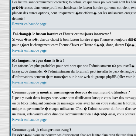
Les heures sont certainement correctes; toutefois, ce que vous pouvez voir sont les he
pr�f�rences dans votre profil en choisissant le fuseau horaire qui vous convient, exe
plupart des autres options, peut uniquement �tre effectu� par les utilisateurs enregis
de mots !
Revenir en haut de page
J'ai chang� le fuseau horaire et l'heure est toujours incorrecte !
Si vous �tes s�r d'avoir choisi le bon fuseau horaire et que l'heure est toujours d
pour g�rer le changement entre l'heure d'hiver et l'heure d'�t�; donc, durant l'�t�,
Revenir en haut de page
Ma langue n'est pas dans la liste !
Les raisons les plus probables pour ceci sont que soit l'administrateur n'a pas install�
Essayez de demander � l'administrateur du forum s'il peut installer le pack de langue d
d'informations peuvent �tre trouv�es sur le site web du groupe phpBB (allez voir le l
Revenir en haut de page
Comment puis-je montrer une image en dessous de mon nom d'utilisateur ?
Il peut y avoir deux images sous votre nom d'utilisateur lorsque vous lisez des mess
ou de blocs indiquant combien de messages vous avez fait ou votre statut sur le for
unique ou personnelle � chaque utilisateur. C'est � l'administrateur du forum d'activer
un avatar, cela voudra alors dire que l'administrateur en a d�cid� ainsi, vous pouvez
Revenir en haut de page
Comment puis-je changer mon rang ?
En g�n�ral, vous ne pouvez pas directement changer le titre d'un rang (le titre d'un ra