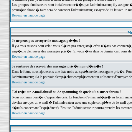
Les groupes d'utilisateurs sont initiallement cr��s par l'administrateur; il y assign
premi�re chose � faire sera de contacter l'administrateur; essayez de lui laisser un 
Revenir en haut de page
Me
Je ne peux pas envoyer de messages priv�s !
Il y a trois raisons pour cela : vous n'�tes pas enregistr� et/ou n'�tes pas connect�
emp�che d'envoyer des messages priv�s. Si vous �tes dans le dernier cas, vous devr
Revenir en haut de page
Je continue de recevoir des messages priv�s non-d�sir�s !
Dans le futur, nous ajouterons une liste noire au syst�me de messagerie priv�e. P
l'administrateur; il a le pouvoir d'emp�cher compl�tement un utilisateur d'envoyer 
Revenir en haut de page
J'ai re�u un e-mail abusif ou de spamming de quelqu'un sur ce forum !
Nous sommes pein�s d'apprendre cela. La fonction d'e-mail int�gr� au forum inclut d
devriez envoyer un e-mail � l'administrateur avec une copie compl�te de l'e-mail que v
d�tails concernant l'exp�diteur). Ensuite, l'administrateur pourra prendre les mesure
Revenir en haut de page