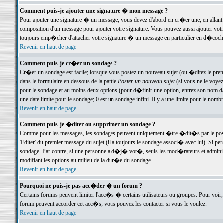
Comment puis-je ajouter une signature � mon message ?
Pour ajouter une signature � un message, vous devez d'abord en cr�er une, en allant
composition d'un message pour ajouter votre signature. Vous pouvez aussi ajouter vot
toujours emp�cher d'attacher votre signature � un message en particulier en d�cochan
Revenir en haut de page
Comment puis-je cr�er un sondage ?
Cr�er un sondage est facile; lorsque vous postez un nouveau sujet (ou �ditez le premie
dans le formulaire en dessous de la partie
Poster un nouveau sujet
(si vous ne le voyez
pour le sondage et au moins deux options (pour d�finir une option, entrez son nom d
une date limite pour le sondage; 0 est un sondage infini. Il y a une limite pour le nomb
Revenir en haut de page
Comment puis-je �diter ou supprimer un sondage ?
Comme pour les messages, les sondages peuvent uniquement �tre �dit�s par le poste
'Editer' du premier message du sujet (il a toujours le sondage associ� avec lui). Si 
sondage. Par contre, si une personne a d�j� vot�, seuls les mod�rateurs et administ
modifiant les options au milieu de la dur�e du sondage.
Revenir en haut de page
Pourquoi ne puis-je pas acc�der � un forum ?
Certains forums peuvent limiter l'acc�s � certains utilisateurs ou groupes. Pour voir, 
forum peuvent accorder cet acc�s; vous pouvez les contacter si vous le voulez.
Revenir en haut de page