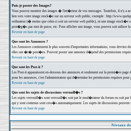
Puis-je poster des Images?
Vous pouvez montrer des images � l'int�rieur de vos messages. Toutefois, il n'y a 
lien vers votre image stock�e sur un serveur web public, exemple : http://www.quelq
ordinateur (� moins que celui-ci soit un serveur web public), ni une image stock�e su
prot�g�s par mot de passe, etc. Pour afficher une image, vous pouvez soit utiliser 
Revenir en haut de page
Que sont les Annonces ?
Les Annonces contiennent le plus souvent d'importantes informations; vous devriez d
elles ont �t� post�es. Pouvoir poster une annonce d�pend des permissions requises;
Revenir en haut de page
Que sont les Post-it ?
Les Post-it apparaissent en-dessous des annonces et seulement sur la premi�re page 
pour les annonces, c'est l'administrateur qui d�termine les permissions requises pour 
Revenir en haut de page
Que sont les sujets de discussions verrouill�s ?
Les sujets verrouill�s sont verrouill�s soit par le mod�rateur du forum ou soit par 
qui y sont contenus sont cess�s automatiquement. Les sujets de discussions peuvent 
Revenir en haut de page
Niveaux de