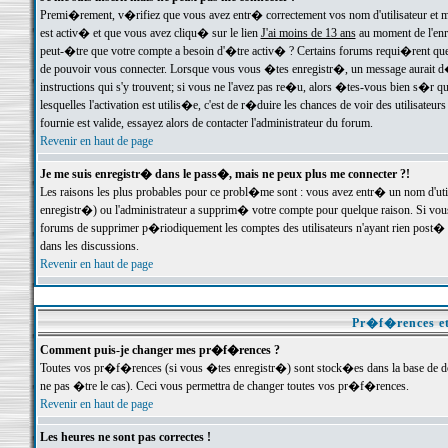
Premi�rement, v�rifiez que vous avez entr� correctement vos nom d'utilisateur et mo
est activ� et que vous avez cliqu� sur le lien
J'ai moins de 13 ans
au moment de l'enre
peut-�tre que votre compte a besoin d'�tre activ� ? Certains forums requi�rent que 
de pouvoir vous connecter. Lorsque vous vous �tes enregistr�, un message aurait d� v
instructions qui s'y trouvent; si vous ne l'avez pas re�u, alors �tes-vous bien s�r que
lesquelles l'activation est utilis�e, c'est de r�duire les chances de voir des utilis
fournie est valide, essayez alors de contacter l'administrateur du forum.
Revenir en haut de page
Je me suis enregistr� dans le pass�, mais ne peux plus me connecter ?!
Les raisons les plus probables pour ce probl�me sont : vous avez entr� un nom d'ut
enregistr�) ou l'administrateur a supprim� votre compte pour quelque raison. Si vous 
forums de supprimer p�riodiquement les comptes des utilisateurs n'ayant rien post� a
dans les discussions.
Revenir en haut de page
Pr�f�rences et
Comment puis-je changer mes pr�f�rences ?
Toutes vos pr�f�rences (si vous �tes enregistr�) sont stock�es dans la base de don
ne pas �tre le cas). Ceci vous permettra de changer toutes vos pr�f�rences.
Revenir en haut de page
Les heures ne sont pas correctes !