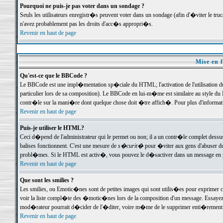
Pourquoi ne puis-je pas voter dans un sondage ?
Seuls les utilisateurs enregistr�s peuvent voter dans un sondage (afin d'�viter le tr
n'avez probablement pas les droits d'acc�s appropri�s.
Revenir en haut de page
Mise en f
Qu'est-ce que le BBCode ?
Le BBCode est une impl�mentation sp�ciale du HTML; l'activation de l'utilisation 
particulier lors de sa composition). Le BBCode en lui-m�me est similaire au style du H
contr�le sur la mani�re dont quelque chose doit �tre affich�. Pour plus d'information
Revenir en haut de page
Puis-je utiliser le HTML?
Ceci d�pend de l'administrateur qui le permet ou non; il a un contr�le complet dessu
balises fonctionnent. C'est une mesure de
s�curit�
pour �viter aux gens d'abuser du 
probl�mes. Si le HTML est activ�, vous pouvez le d�sactiver dans un message en par
Revenir en haut de page
Que sont les smilies ?
Les smilies, ou Emotic�nes sont de petites images qui sont utilis�es pour exprimer certa
voir la liste compl�te des �motic�nes lors de la composition d'un message. Essayez de 
mod�rateur pourrait d�cider de l'�diter, voire m�me de le supprimer enti�rement
Revenir en haut de page