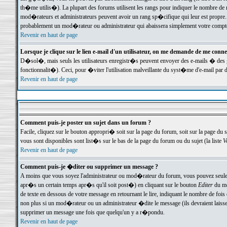
th�me utilis�). La plupart des forums utilisent les rangs pour indiquer le nombre de m
mod�rateurs et administrateurs peuvent avoir un rang sp�cifique qui leur est propre. 
probablement un mod�rateur ou administrateur qui abaissera simplement votre compte
Revenir en haut de page
Lorsque je clique sur le lien e-mail d'un utilisateur, on me demande de me conne
D�sol�, mais seuls les utilisateurs enregistr�s peuvent envoyer des e-mails � des ge
fonctionnalit�). Ceci, pour �viter l'utilisation malveillante du syst�me d'e-mail par 
Revenir en haut de page
Comment puis-je poster un sujet dans un forum ?
Facile, cliquez sur le bouton appropri� soit sur la page du forum, soit sur la page du 
vous sont disponibles sont list�s sur le bas de la page du forum ou du sujet (la liste
V
Revenir en haut de page
Comment puis-je �diter ou supprimer un message ?
A moins que vous soyez l'administrateur ou mod�rateur du forum, vous pouvez seul
apr�s un certain temps apr�s qu'il soit post�) en cliquant sur le bouton
Editer
du me
de texte en dessous de votre message en retournant le lire, indiquant le nombre de fo
non plus si un mod�rateur ou un administrateur �dite le message (ils devraient laisser
supprimer un message une fois que quelqu'un y a r�pondu.
Revenir en haut de page