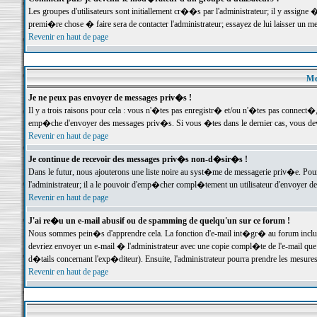
Les groupes d'utilisateurs sont initiallement cr��s par l'administrateur; il y assign
premi�re chose � faire sera de contacter l'administrateur; essayez de lui laisser un 
Revenir en haut de page
Me
Je ne peux pas envoyer de messages priv�s !
Il y a trois raisons pour cela : vous n'�tes pas enregistr� et/ou n'�tes pas connect�
emp�che d'envoyer des messages priv�s. Si vous �tes dans le dernier cas, vous devr
Revenir en haut de page
Je continue de recevoir des messages priv�s non-d�sir�s !
Dans le futur, nous ajouterons une liste noire au syst�me de messagerie priv�e. P
l'administrateur; il a le pouvoir d'emp�cher compl�tement un utilisateur d'envoyer 
Revenir en haut de page
J'ai re�u un e-mail abusif ou de spamming de quelqu'un sur ce forum !
Nous sommes pein�s d'apprendre cela. La fonction d'e-mail int�gr� au forum inclut d
devriez envoyer un e-mail � l'administrateur avec une copie compl�te de l'e-mail que v
d�tails concernant l'exp�diteur). Ensuite, l'administrateur pourra prendre les mesure
Revenir en haut de page