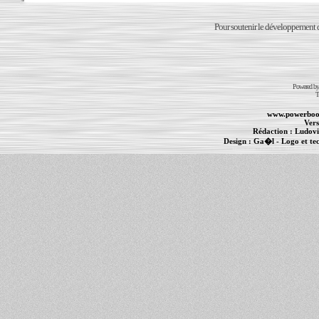
Pour soutenir le développement du
Powered b
T
www.powerboo
Vers
Rédaction :
Ludovi
Design :
Ga�l
- Logo et te
Informations :
PowerBook
-
MacBook Pro
-
i