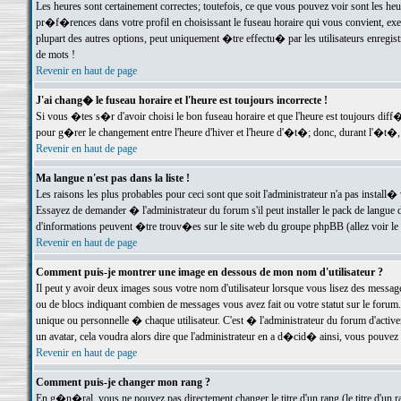
Les heures sont certainement correctes; toutefois, ce que vous pouvez voir sont les he
pr�f�rences dans votre profil en choisissant le fuseau horaire qui vous convient, exe
plupart des autres options, peut uniquement �tre effectu� par les utilisateurs enregis
de mots !
Revenir en haut de page
J'ai chang� le fuseau horaire et l'heure est toujours incorrecte !
Si vous �tes s�r d'avoir choisi le bon fuseau horaire et que l'heure est toujours d
pour g�rer le changement entre l'heure d'hiver et l'heure d'�t�; donc, durant l'�t�,
Revenir en haut de page
Ma langue n'est pas dans la liste !
Les raisons les plus probables pour ceci sont que soit l'administrateur n'a pas install�
Essayez de demander � l'administrateur du forum s'il peut installer le pack de langue d
d'informations peuvent �tre trouv�es sur le site web du groupe phpBB (allez voir le l
Revenir en haut de page
Comment puis-je montrer une image en dessous de mon nom d'utilisateur ?
Il peut y avoir deux images sous votre nom d'utilisateur lorsque vous lisez des mess
ou de blocs indiquant combien de messages vous avez fait ou votre statut sur le for
unique ou personnelle � chaque utilisateur. C'est � l'administrateur du forum d'activer
un avatar, cela voudra alors dire que l'administrateur en a d�cid� ainsi, vous pouvez
Revenir en haut de page
Comment puis-je changer mon rang ?
En g�n�ral, vous ne pouvez pas directement changer le titre d'un rang (le titre d'un ra