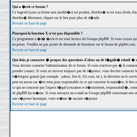
Qui a �crit ce forum ?
Ce logiciel (sous sa forme non modifi�e) est produit, distribu� et est sous droits d'a
distribu� librement; cliquez sur le lien pour plus de d�tails.
Revenir en haut de page
Pourquoi la fonction X n'est pas disponible ?
Ce programme a �t� �crit et est sous licence du Groupe phpBB. Si vous croyez qu'un
en pense. Veuillez ne pas poster de demande de fonctions sur le forum de phpbb.com; 
Revenir en haut de page
Qui dois-je contacter � propos des questions d'abus ou de l�galit� relatif � 
Vous devriez contacter l'administrateur de ce forum. Si vous n'arrivez pas � le conta
prendre contact. Si vous ne recevez toujours pas de r�ponse, vous devriez contacter 
h�bergeur gratuit (par exemple : yahoo, free.fr, f2s.com, etc.), la direction ou le se
peut en aucun cas �tre tenu pour responsable en ce qui concerne la mani�re, le lieu ou 
ce qui ne concerne pas l'aspect l�gal (cessation et d�sistement, responsabilit�, comm
de phpBB lui-m�me. Si vous envoyez un e-mail au Groupe phpBB concernant une utili
une r�ponse laconique, voire m�me � aucune r�ponse.
Revenir en haut de page