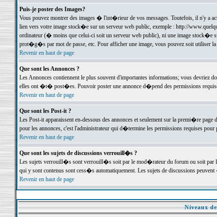
Puis-je poster des Images?
Vous pouvez montrer des images � l'int�rieur de vos messages. Toutefois, il n'y a 
lien vers votre image stock�e sur un serveur web public, exemple : http://www.quelq
ordinateur (� moins que celui-ci soit un serveur web public), ni une image stock�e su
prot�g�s par mot de passe, etc. Pour afficher une image, vous pouvez soit utiliser 
Revenir en haut de page
Que sont les Annonces ?
Les Annonces contiennent le plus souvent d'importantes informations; vous devriez d
elles ont �t� post�es. Pouvoir poster une annonce d�pend des permissions requises;
Revenir en haut de page
Que sont les Post-it ?
Les Post-it apparaissent en-dessous des annonces et seulement sur la premi�re page 
pour les annonces, c'est l'administrateur qui d�termine les permissions requises pour 
Revenir en haut de page
Que sont les sujets de discussions verrouill�s ?
Les sujets verrouill�s sont verrouill�s soit par le mod�rateur du forum ou soit par 
qui y sont contenus sont cess�s automatiquement. Les sujets de discussions peuvent 
Revenir en haut de page
Niveaux de