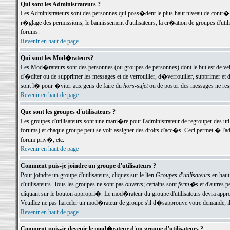
Qui sont les Administrateurs ?
Les Administrateurs sont des personnes qui poss�dent le plus haut niveau de contr�le 
r�glage des permissions, le bannissement d'utilisateurs, la cr�ation de groupes d'uti
forums.
Revenir en haut de page
Qui sont les Mod�rateurs?
Les Mod�rateurs sont des personnes (ou groupes de personnes) dont le but est de veil
d'�diter ou de supprimer les messages et de verrouiller, d�verrouiller, supprimer 
sont l� pour �viter aux gens de faire du
hors-sujet
ou de poster des messages ne res
Revenir en haut de page
Que sont les groupes d'utilisateurs ?
Les groupes d'utilisateurs sont une mani�re pour l'administrateur de regrouper des util
forums) et chaque groupe peut se voir assigner des droits d'acc�s. Ceci permet � 
forum priv�, etc.
Revenir en haut de page
Comment puis-je joindre un groupe d'utilisateurs ?
Pour joindre un groupe d'utilisateurs, cliquez sur le lien
Groupes d'utilisateurs
en haut
d'utilisateurs. Tous les groupes ne sont pas
ouverts
; certains sont
ferm�s
et d'autres p
cliquant sur le bouton appropri�. Le mod�rateur du groupe d'utilisateurs devra appro
Veuillez ne pas harceler un mod�rateur de groupe s'il d�sapprouve votre demande; il 
Revenir en haut de page
Comment puis-je devenir le mod�rateur d'un groupe d'utilisateurs ?