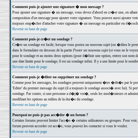
Comment puis-je ajouter une signature � mon message ?
Pour ajouter une signature � un message, vous devez d'abord en cr�er une, en allant
composition d'un message pour ajouter votre signature. Vous pouvez aussi ajouter vot
toujours emp�cher d'attacher votre signature � un message en particulier en d�cochan
Revenir en haut de page
Comment puis-je cr�er un sondage ?
Cr�er un sondage est facile; lorsque vous postez un nouveau sujet (ou �ditez le premie
dans le formulaire en dessous de la partie
Poster un nouveau sujet
(si vous ne le voyez
pour le sondage et au moins deux options (pour d�finir une option, entrez son nom d
une date limite pour le sondage; 0 est un sondage infini. Il y a une limite pour le nomb
Revenir en haut de page
Comment puis-je �diter ou supprimer un sondage ?
Comme pour les messages, les sondages peuvent uniquement �tre �dit�s par le poste
'Editer' du premier message du sujet (il a toujours le sondage associ� avec lui). Si 
sondage. Par contre, si une personne a d�j� vot�, seuls les mod�rateurs et administ
modifiant les options au milieu de la dur�e du sondage.
Revenir en haut de page
Pourquoi ne puis-je pas acc�der � un forum ?
Certains forums peuvent limiter l'acc�s � certains utilisateurs ou groupes. Pour voir, 
forum peuvent accorder cet acc�s; vous pouvez les contacter si vous le voulez.
Revenir en haut de page