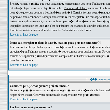
Premi�rement, v�rifiez que vous avez entr� correctement vos nom d'utilisateur et mo
est activ� et que vous avez cliqu� sur le lien
J'ai moins de 13 ans
au moment de l'enre
peut-�tre que votre compte a besoin d'�tre activ� ? Certains forums requi�rent que 
de pouvoir vous connecter. Lorsque vous vous �tes enregistr�, un message aurait d� v
instructions qui s'y trouvent; si vous ne l'avez pas re�u, alors �tes-vous bien s�r que
lesquelles l'activation est utilis�e, c'est de r�duire les chances de voir des utilis
fournie est valide, essayez alors de contacter l'administrateur du forum.
Revenir en haut de page
Je me suis enregistr� dans le pass�, mais ne peux plus me connecter ?!
Les raisons les plus probables pour ce probl�me sont : vous avez entr� un nom d'ut
enregistr�) ou l'administrateur a supprim� votre compte pour quelque raison. Si vous 
forums de supprimer p�riodiquement les comptes des utilisateurs n'ayant rien post� a
dans les discussions.
Revenir en haut de page
Pr�f�rences et
Comment puis-je changer mes pr�f�rences ?
Toutes vos pr�f�rences (si vous �tes enregistr�) sont stock�es dans la base de don
ne pas �tre le cas). Ceci vous permettra de changer toutes vos pr�f�rences.
Revenir en haut de page
Les heures ne sont pas correctes !