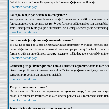
l'administrateur du forum; il se peut que le forum ait �t� mal configur�.
Revenir en haut de page
Pourquoi n'ai-je pas besoin de m'enregistrer ?
Vous pouvez ne pas en avoir besoin; c'est � l'administrateur de d�cider si vous avez 
l'enregistrement vous donnera acc�s � des fonctions additionnelles non-disponibles p
amis, l'inscription � un groupe d'utilisateurs, etc. L'enregistrement prend seulement q
Revenir en haut de page
Pourquoi suis-je d�connect� automatiquement ?
Si vous ne cochez pas la case
Se connecter automatiquement � chaque visite
lorsque 
permet d'�viter une utilisation abusive de votre compte par quelqu'un d'autre. Pour 
forum en utilisant un ordinateur partag�, exemple : biblioth�que, cybercaf�, univers
Revenir en haut de page
Comment puis-je �viter que mon nom d'utilisateur apparaisse dans la liste des u
Dans votre profil, vous trouverez une option
Cacher sa pr�sence en ligne
; si vous c
serez compt� comme un utilisateur invisible.
Revenir en haut de page
J'ai perdu mon mot de passe !
Ne paniquez pas ! Si votre mot de passe ne peut �tre retrouv�, il peut par contre �tre
passe
, puis suivez les instructions et vous devriez pouvoir vous reconnecter en un rien
Revenir en haut de page
Je me suis inscrit mais ne peux pas me connecter !