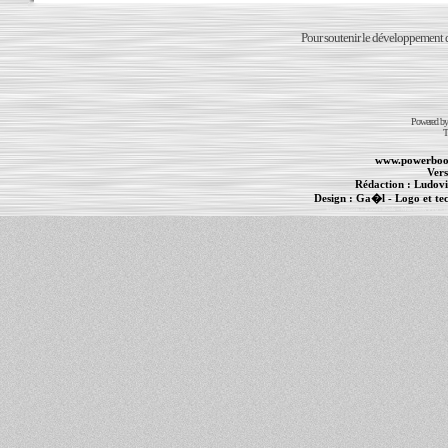
Pour soutenir le développement du
Powered b
T
www.powerboo
Vers
Rédaction :
Ludovi
Design :
Ga�l
- Logo et te
Informations :
PowerBook
-
MacBook Pro
-
i