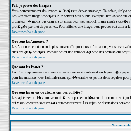
Puis-je poster des Images?
Vous pouvez montrer des images � l'int�rieur de vos messages. Toutefois, il n'y a 
lien vers votre image stock�e sur un serveur web public, exemple : http://www.quelq
ordinateur (� moins que celui-ci soit un serveur web public), ni une image stock�e su
prot�g�s par mot de passe, etc. Pour afficher une image, vous pouvez soit utiliser 
Revenir en haut de page
Que sont les Annonces ?
Les Annonces contiennent le plus souvent d'importantes informations; vous devriez d
elles ont �t� post�es. Pouvoir poster une annonce d�pend des permissions requises;
Revenir en haut de page
Que sont les Post-it ?
Les Post-it apparaissent en-dessous des annonces et seulement sur la premi�re page 
pour les annonces, c'est l'administrateur qui d�termine les permissions requises pour 
Revenir en haut de page
Que sont les sujets de discussions verrouill�s ?
Les sujets verrouill�s sont verrouill�s soit par le mod�rateur du forum ou soit par 
qui y sont contenus sont cess�s automatiquement. Les sujets de discussions peuvent 
Revenir en haut de page
Niveaux de