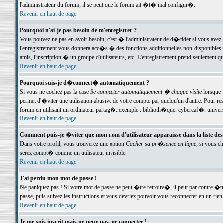
l'administrateur du forum; il se peut que le forum ait �t� mal configur�.
Revenir en haut de page
Pourquoi n'ai-je pas besoin de m'enregistrer ?
Vous pouvez ne pas en avoir besoin; c'est � l'administrateur de d�cider si vous avez 
l'enregistrement vous donnera acc�s � des fonctions additionnelles non-disponibles p
amis, l'inscription � un groupe d'utilisateurs, etc. L'enregistrement prend seulement q
Revenir en haut de page
Pourquoi suis-je d�connect� automatiquement ?
Si vous ne cochez pas la case
Se connecter automatiquement � chaque visite
lorsque 
permet d'�viter une utilisation abusive de votre compte par quelqu'un d'autre. Pour 
forum en utilisant un ordinateur partag�, exemple : biblioth�que, cybercaf�, univers
Revenir en haut de page
Comment puis-je �viter que mon nom d'utilisateur apparaisse dans la liste des u
Dans votre profil, vous trouverez une option
Cacher sa pr�sence en ligne
; si vous c
serez compt� comme un utilisateur invisible.
Revenir en haut de page
J'ai perdu mon mot de passe !
Ne paniquez pas ! Si votre mot de passe ne peut �tre retrouv�, il peut par contre �tre
passe
, puis suivez les instructions et vous devriez pouvoir vous reconnecter en un rien
Revenir en haut de page
Je me suis inscrit mais ne peux pas me connecter !