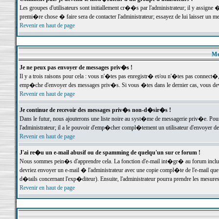
Les groupes d'utilisateurs sont initiallement cr��s par l'administrateur; il y assign
premi�re chose � faire sera de contacter l'administrateur; essayez de lui laisser un 
Revenir en haut de page
Me
Je ne peux pas envoyer de messages priv�s !
Il y a trois raisons pour cela : vous n'�tes pas enregistr� et/ou n'�tes pas connect�
emp�che d'envoyer des messages priv�s. Si vous �tes dans le dernier cas, vous devr
Revenir en haut de page
Je continue de recevoir des messages priv�s non-d�sir�s !
Dans le futur, nous ajouterons une liste noire au syst�me de messagerie priv�e. P
l'administrateur; il a le pouvoir d'emp�cher compl�tement un utilisateur d'envoyer 
Revenir en haut de page
J'ai re�u un e-mail abusif ou de spamming de quelqu'un sur ce forum !
Nous sommes pein�s d'apprendre cela. La fonction d'e-mail int�gr� au forum inclut d
devriez envoyer un e-mail � l'administrateur avec une copie compl�te de l'e-mail que v
d�tails concernant l'exp�diteur). Ensuite, l'administrateur pourra prendre les mesure
Revenir en haut de page