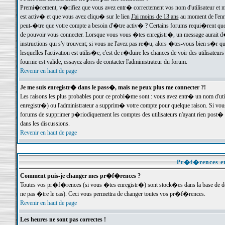
Premi�rement, v�rifiez que vous avez entr� correctement vos nom d'utilisateur et mo
est activ� et que vous avez cliqu� sur le lien
J'ai moins de 13 ans
au moment de l'enre
peut-�tre que votre compte a besoin d'�tre activ� ? Certains forums requi�rent que 
de pouvoir vous connecter. Lorsque vous vous �tes enregistr�, un message aurait d� v
instructions qui s'y trouvent; si vous ne l'avez pas re�u, alors �tes-vous bien s�r que
lesquelles l'activation est utilis�e, c'est de r�duire les chances de voir des utilis
fournie est valide, essayez alors de contacter l'administrateur du forum.
Revenir en haut de page
Je me suis enregistr� dans le pass�, mais ne peux plus me connecter ?!
Les raisons les plus probables pour ce probl�me sont : vous avez entr� un nom d'ut
enregistr�) ou l'administrateur a supprim� votre compte pour quelque raison. Si vous 
forums de supprimer p�riodiquement les comptes des utilisateurs n'ayant rien post� a
dans les discussions.
Revenir en haut de page
Pr�f�rences et
Comment puis-je changer mes pr�f�rences ?
Toutes vos pr�f�rences (si vous �tes enregistr�) sont stock�es dans la base de don
ne pas �tre le cas). Ceci vous permettra de changer toutes vos pr�f�rences.
Revenir en haut de page
Les heures ne sont pas correctes !