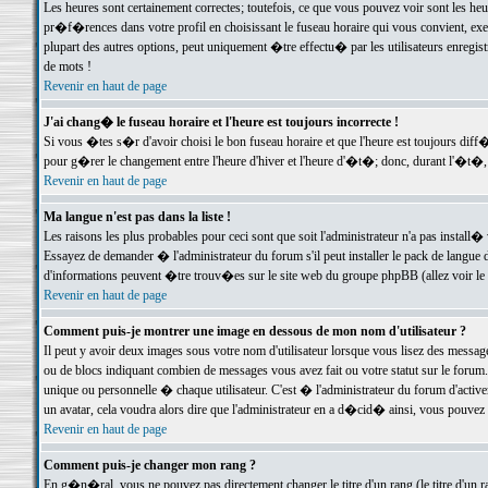
Les heures sont certainement correctes; toutefois, ce que vous pouvez voir sont les he
pr�f�rences dans votre profil en choisissant le fuseau horaire qui vous convient, exe
plupart des autres options, peut uniquement �tre effectu� par les utilisateurs enregis
de mots !
Revenir en haut de page
J'ai chang� le fuseau horaire et l'heure est toujours incorrecte !
Si vous �tes s�r d'avoir choisi le bon fuseau horaire et que l'heure est toujours d
pour g�rer le changement entre l'heure d'hiver et l'heure d'�t�; donc, durant l'�t�,
Revenir en haut de page
Ma langue n'est pas dans la liste !
Les raisons les plus probables pour ceci sont que soit l'administrateur n'a pas install�
Essayez de demander � l'administrateur du forum s'il peut installer le pack de langue d
d'informations peuvent �tre trouv�es sur le site web du groupe phpBB (allez voir le l
Revenir en haut de page
Comment puis-je montrer une image en dessous de mon nom d'utilisateur ?
Il peut y avoir deux images sous votre nom d'utilisateur lorsque vous lisez des mess
ou de blocs indiquant combien de messages vous avez fait ou votre statut sur le for
unique ou personnelle � chaque utilisateur. C'est � l'administrateur du forum d'activer
un avatar, cela voudra alors dire que l'administrateur en a d�cid� ainsi, vous pouvez
Revenir en haut de page
Comment puis-je changer mon rang ?
En g�n�ral, vous ne pouvez pas directement changer le titre d'un rang (le titre d'un ra