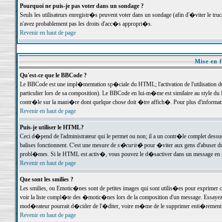
Pourquoi ne puis-je pas voter dans un sondage ?
Seuls les utilisateurs enregistr�s peuvent voter dans un sondage (afin d'�viter le tr
n'avez probablement pas les droits d'acc�s appropri�s.
Revenir en haut de page
Mise en f
Qu'est-ce que le BBCode ?
Le BBCode est une impl�mentation sp�ciale du HTML; l'activation de l'utilisation 
particulier lors de sa composition). Le BBCode en lui-m�me est similaire au style du H
contr�le sur la mani�re dont quelque chose doit �tre affich�. Pour plus d'information
Revenir en haut de page
Puis-je utiliser le HTML?
Ceci d�pend de l'administrateur qui le permet ou non; il a un contr�le complet dessu
balises fonctionnent. C'est une mesure de
s�curit�
pour �viter aux gens d'abuser du 
probl�mes. Si le HTML est activ�, vous pouvez le d�sactiver dans un message en par
Revenir en haut de page
Que sont les smilies ?
Les smilies, ou Emotic�nes sont de petites images qui sont utilis�es pour exprimer certa
voir la liste compl�te des �motic�nes lors de la composition d'un message. Essayez de 
mod�rateur pourrait d�cider de l'�diter, voire m�me de le supprimer enti�rement
Revenir en haut de page