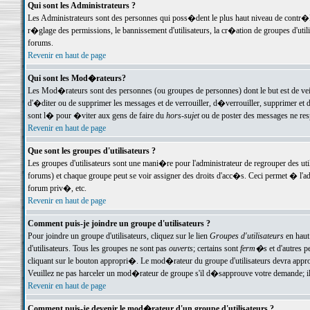
Qui sont les Administrateurs ?
Les Administrateurs sont des personnes qui poss�dent le plus haut niveau de contr�le 
r�glage des permissions, le bannissement d'utilisateurs, la cr�ation de groupes d'uti
forums.
Revenir en haut de page
Qui sont les Mod�rateurs?
Les Mod�rateurs sont des personnes (ou groupes de personnes) dont le but est de veil
d'�diter ou de supprimer les messages et de verrouiller, d�verrouiller, supprimer 
sont l� pour �viter aux gens de faire du
hors-sujet
ou de poster des messages ne res
Revenir en haut de page
Que sont les groupes d'utilisateurs ?
Les groupes d'utilisateurs sont une mani�re pour l'administrateur de regrouper des util
forums) et chaque groupe peut se voir assigner des droits d'acc�s. Ceci permet � 
forum priv�, etc.
Revenir en haut de page
Comment puis-je joindre un groupe d'utilisateurs ?
Pour joindre un groupe d'utilisateurs, cliquez sur le lien
Groupes d'utilisateurs
en haut
d'utilisateurs. Tous les groupes ne sont pas
ouverts
; certains sont
ferm�s
et d'autres p
cliquant sur le bouton appropri�. Le mod�rateur du groupe d'utilisateurs devra appro
Veuillez ne pas harceler un mod�rateur de groupe s'il d�sapprouve votre demande; il 
Revenir en haut de page
Comment puis-je devenir le mod�rateur d'un groupe d'utilisateurs ?