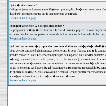
Qui a �crit ce forum ?
Ce logiciel (sous sa forme non modifi�e) est produit, distribu� et est sous droits d'a
distribu� librement; cliquez sur le lien pour plus de d�tails.
Revenir en haut de page
Pourquoi la fonction X n'est pas disponible ?
Ce programme a �t� �crit et est sous licence du Groupe phpBB. Si vous croyez qu'un
en pense. Veuillez ne pas poster de demande de fonctions sur le forum de phpbb.com; 
Revenir en haut de page
Qui dois-je contacter � propos des questions d'abus ou de l�galit� relatif � 
Vous devriez contacter l'administrateur de ce forum. Si vous n'arrivez pas � le conta
prendre contact. Si vous ne recevez toujours pas de r�ponse, vous devriez contacter 
h�bergeur gratuit (par exemple : yahoo, free.fr, f2s.com, etc.), la direction ou le se
peut en aucun cas �tre tenu pour responsable en ce qui concerne la mani�re, le lieu ou 
ce qui ne concerne pas l'aspect l�gal (cessation et d�sistement, responsabilit�, comm
de phpBB lui-m�me. Si vous envoyez un e-mail au Groupe phpBB concernant une utili
une r�ponse laconique, voire m�me � aucune r�ponse.
Revenir en haut de page