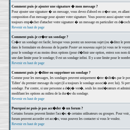
Comment puis-je ajouter une signature � mon message ?
Pour ajouter une signature � un message, vous devez d'abord en cr�er une, en allant
composition d'un message pour ajouter votre signature. Vous pouvez aussi ajouter vot
toujours emp�cher d'attacher votre signature � un message en particulier en d�cochan
Revenir en haut de page
Comment puis-je cr�er un sondage ?
Cr�er un sondage est facile; lorsque vous postez un nouveau sujet (ou �ditez le premie
dans le formulaire en dessous de la partie
Poster un nouveau sujet
(si vous ne le voyez
pour le sondage et au moins deux options (pour d�finir une option, entrez son nom d
une date limite pour le sondage; 0 est un sondage infini. Il y a une limite pour le nomb
Revenir en haut de page
Comment puis-je �diter ou supprimer un sondage ?
Comme pour les messages, les sondages peuvent uniquement �tre �dit�s par le poste
'Editer' du premier message du sujet (il a toujours le sondage associ� avec lui). Si 
sondage. Par contre, si une personne a d�j� vot�, seuls les mod�rateurs et administ
modifiant les options au milieu de la dur�e du sondage.
Revenir en haut de page
Pourquoi ne puis-je pas acc�der � un forum ?
Certains forums peuvent limiter l'acc�s � certains utilisateurs ou groupes. Pour voir, 
forum peuvent accorder cet acc�s; vous pouvez les contacter si vous le voulez.
Revenir en haut de page