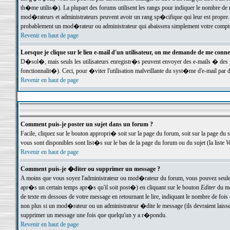
th�me utilis�). La plupart des forums utilisent les rangs pour indiquer le nombre de m
mod�rateurs et administrateurs peuvent avoir un rang sp�cifique qui leur est propre. 
probablement un mod�rateur ou administrateur qui abaissera simplement votre compte
Revenir en haut de page
Lorsque je clique sur le lien e-mail d'un utilisateur, on me demande de me conne
D�sol�, mais seuls les utilisateurs enregistr�s peuvent envoyer des e-mails � des ge
fonctionnalit�). Ceci, pour �viter l'utilisation malveillante du syst�me d'e-mail par 
Revenir en haut de page
Comment puis-je poster un sujet dans un forum ?
Facile, cliquez sur le bouton appropri� soit sur la page du forum, soit sur la page du 
vous sont disponibles sont list�s sur le bas de la page du forum ou du sujet (la liste
V
Revenir en haut de page
Comment puis-je �diter ou supprimer un message ?
A moins que vous soyez l'administrateur ou mod�rateur du forum, vous pouvez seul
apr�s un certain temps apr�s qu'il soit post�) en cliquant sur le bouton
Editer
du me
de texte en dessous de votre message en retournant le lire, indiquant le nombre de fo
non plus si un mod�rateur ou un administrateur �dite le message (ils devraient laisser
supprimer un message une fois que quelqu'un y a r�pondu.
Revenir en haut de page