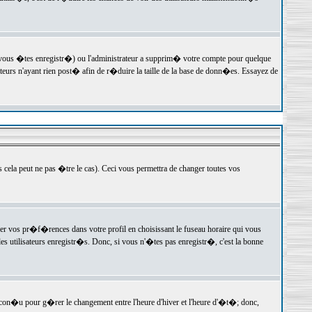
 vous �tes enregistr�) ou l'administrateur a supprim� votre compte pour quelque
teurs n'ayant rien post� afin de r�duire la taille de la base de donn�es. Essayez de
ela peut ne pas �tre le cas). Ceci vous permettra de changer toutes vos
ger vos pr�f�rences dans votre profil en choisissant le fuseau horaire qui vous
es utilisateurs enregistr�s. Donc, si vous n'�tes pas enregistr�, c'est la bonne
 con�u pour g�rer le changement entre l'heure d'hiver et l'heure d'�t�; donc,