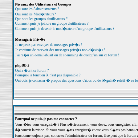
Niveaux des Utilisateurs et Groupes
Qui sont les Administrateurs ?
Qui sont les Mod�rateurs?
Que sont les groupes d'utilisateurs ?
Comment puis-je joindre un groupe d'utilisateurs ?
Comment puis-je devenir le mod�rateur d'un groupe d'utilisateurs ?
Messagerie Priv�e
Je ne peux pas envoyer de messages priv�s !
Je continue de recevoir des messages priv�s non-d�sir�s !
J'ai re�u un e-mail abusif ou de spamming de quelqu'un sur ce forum !
phpBB 2
Qui a �crit ce forum ?
Pourquoi la fonction X n'est pas disponible ?
Qui dois-je contacter � propos des questions d'abus ou de l�galit� relatif � ce f
Pourquoi ne puis-je pas me connecter ?
Vous �tes-vous enregistr� ? Plus s�rieusement, vous devez vous enregistrer afin d
d�couvrir la raison. Si vous vous �tes enregistr� et que vous n'�tes pas banni et
fonctionne toujours pas, contactez l'administrateur du forum; il se peut que le for