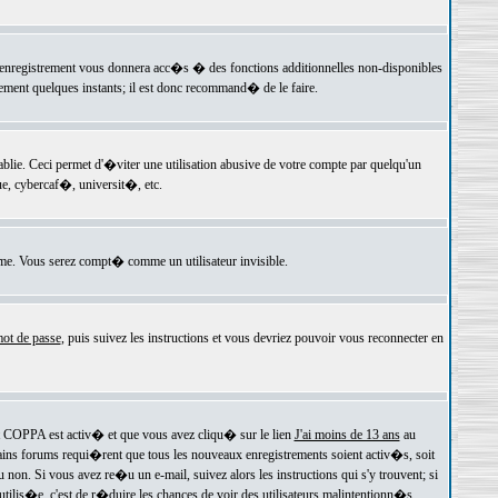
 l'enregistrement vous donnera acc�s � des fonctions additionnelles non-disponibles
lement quelques instants; il est donc recommand� de le faire.
e. Ceci permet d'�viter une utilisation abusive de votre compte par quelqu'un
e, cybercaf�, universit�, etc.
e. Vous serez compt� comme un utilisateur invisible.
ot de passe
, puis suivez les instructions et vous devriez pouvoir vous reconnecter en
rt COPPA est activ� et que vous avez cliqu� sur le lien
J'ai moins de 13 ans
au
tains forums requi�rent que tous les nouveaux enregistrements soient activ�s, soit
on. Si vous avez re�u un e-mail, suivez alors les instructions qui s'y trouvent; si
 utilis�e, c'est de r�duire les chances de voir des utilisateurs malintentionn�s