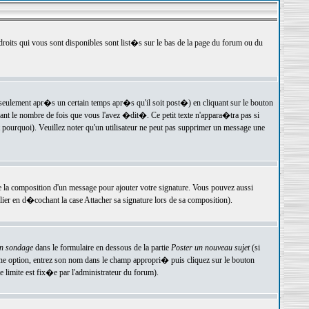
 droits qui vous sont disponibles sont list�s sur le bas de la page du forum ou du
ulement apr�s un certain temps apr�s qu'il soit post�) en cliquant sur le bouton
t le nombre de fois que vous l'avez �dit�. Ce petit texte n'appara�tra pas si
pourquoi). Veuillez noter qu'un utilisateur ne peut pas supprimer un message une
e la composition d'un message pour ajouter votre signature. Vous pouvez aussi
er en d�cochant la case Attacher sa signature lors de sa composition).
un sondage
dans le formulaire en dessous de la partie
Poster un nouveau sujet
(si
une option, entrez son nom dans le champ appropri� puis cliquez sur le bouton
 limite est fix�e par l'administrateur du forum).