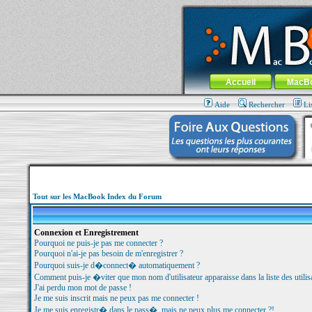
MacBook-fr.com : 100% Apple... 100% nom
Aller au contenu
-
Aller au menu 
Menu général
Accueil
MacB
Aide
Rechercher
Li
Tout sur les MacBook Index du Forum
Connexion et Enregistrement
Pourquoi ne puis-je pas me connecter ?
Pourquoi n'ai-je pas besoin de m'enregistrer ?
Pourquoi suis-je d�connect� automatiquement ?
Comment puis-je �viter que mon nom d'utilisateur apparaisse dans la liste des utilisa
J'ai perdu mon mot de passe !
Je me suis inscrit mais ne peux pas me connecter !
Je me suis enregistr� dans le pass�, mais ne peux plus me connecter ?!