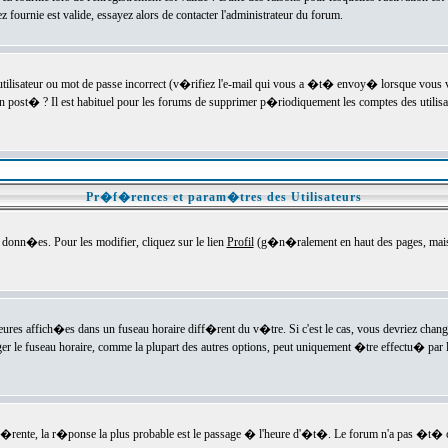
ournie est valide, essayez alors de contacter l'administrateur du forum.
utilisateur ou mot de passe incorrect (v�rifiez l'e-mail qui vous a �t� envoy� lorsque vous
en post� ? Il est habituel pour les forums de supprimer p�riodiquement les comptes des utilisa
Pr�f�rences et param�tres des Utilisateurs
onn�es. Pour les modifier, cliquez sur le lien
Profil
(g�n�ralement en haut des pages, mais c
heures affich�es dans un fuseau horaire diff�rent du v�tre. Si c'est le cas, vous devriez chan
er le fuseau horaire, comme la plupart des autres options, peut uniquement �tre effectu� par l
diff�rente, la r�ponse la plus probable est le passage � l'heure d'�t�. Le forum n'a pas �t�