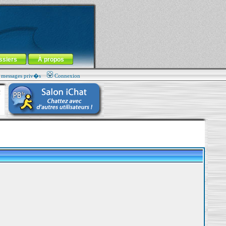
ssiers
À propos
s messages priv�s
Connexion