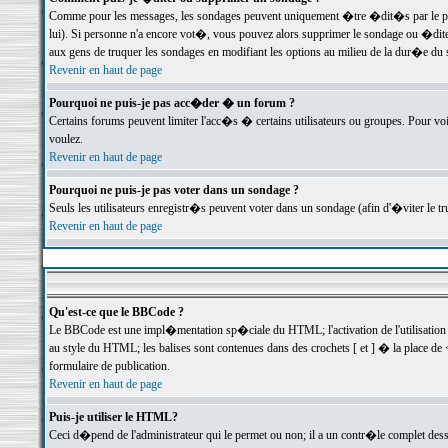
Comme pour les messages, les sondages peuvent uniquement �tre �dit�s par le poste
lui). Si personne n'a encore vot�, vous pouvez alors supprimer le sondage ou �dite
aux gens de truquer les sondages en modifiant les options au milieu de la dur�e du
Revenir en haut de page
Pourquoi ne puis-je pas acc�der � un forum ?
Certains forums peuvent limiter l'acc�s � certains utilisateurs ou groupes. Pour voi
voulez.
Revenir en haut de page
Pourquoi ne puis-je pas voter dans un sondage ?
Seuls les utilisateurs enregistr�s peuvent voter dans un sondage (afin d'�viter le 
Revenir en haut de page
Qu'est-ce que le BBCode ?
Le BBCode est une impl�mentation sp�ciale du HTML; l'activation de l'utilisation
au style du HTML; les balises sont contenues dans des crochets [ et ] � la place de 
formulaire de publication.
Revenir en haut de page
Puis-je utiliser le HTML?
Ceci d�pend de l'administrateur qui le permet ou non; il a un contr�le complet des