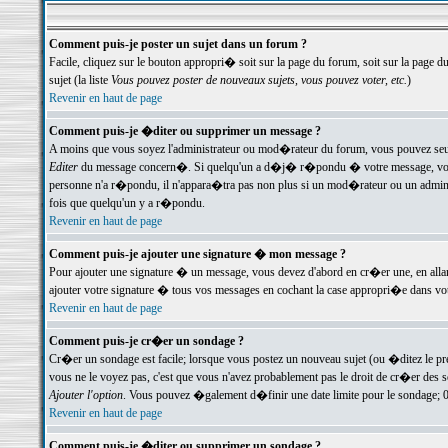
Comment puis-je poster un sujet dans un forum ?
Facile, cliquez sur le bouton appropri� soit sur la page du forum, soit sur la page d
sujet (la liste
Vous pouvez poster de nouveaux sujets, vous pouvez voter, etc.
)
Revenir en haut de page
Comment puis-je �diter ou supprimer un message ?
A moins que vous soyez l'administrateur ou mod�rateur du forum, vous pouvez seul
Editer
du message concern�. Si quelqu'un a d�j� r�pondu � votre message, vous trou
personne n'a r�pondu, il n'appara�tra pas non plus si un mod�rateur ou un administr
fois que quelqu'un y a r�pondu.
Revenir en haut de page
Comment puis-je ajouter une signature � mon message ?
Pour ajouter une signature � un message, vous devez d'abord en cr�er une, en alla
ajouter votre signature � tous vos messages en cochant la case appropri�e dans votr
Revenir en haut de page
Comment puis-je cr�er un sondage ?
Cr�er un sondage est facile; lorsque vous postez un nouveau sujet (ou �ditez le prem
vous ne le voyez pas, c'est que vous n'avez probablement pas le droit de cr�er des 
Ajouter l'option
. Vous pouvez �galement d�finir une date limite pour le sondage; 0 es
Revenir en haut de page
Comment puis-je �diter ou supprimer un sondage ?