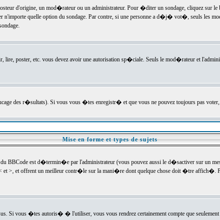
ur d'origine, un mod�rateur ou un administrateur. Pour �diter un sondage, cliquez sur le bou
r n'importe quelle option du sondage. Par contre, si une personne a d�j� vot�, seuls les mod
 sondage.
r, lire, poster, etc. vous devez avoir une autorisation sp�ciale. Seuls le mod�rateur et l'admin
trucage des r�sultats). Si vous vous �tes enregistr� et que vous ne pouvez toujours pas voter
Mise en forme et types de sujets
 du BBCode est d�termin�e par l'administrateur (vous pouvez aussi le d�sactiver sur un mess
< et >, et offrent un meilleur contr�le sur la mani�re dont quelque chose doit �tre affich�. Po
sus. Si vous �tes autoris� � l'utiliser, vous vous rendrez certainement compte que seulement 