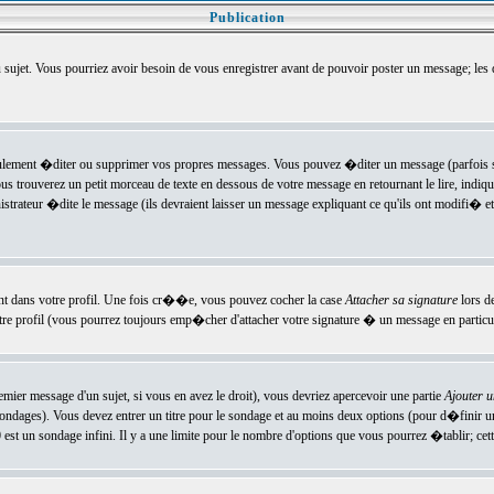
Publication
u sujet. Vous pourriez avoir besoin de vous enregistrer avant de pouvoir poster un message; les
ement �diter ou supprimer vos propres messages. Vous pouvez �diter un message (parfois se
verez un petit morceau de texte en dessous de votre message en retournant le lire, indiquan
ateur �dite le message (ils devraient laisser un message expliquant ce qu'ils ont modifi� et 
nt dans votre profil. Une fois cr��e, vous pouvez cocher la case
Attacher sa signature
lors d
e profil (vous pourrez toujours emp�cher d'attacher votre signature � un message en particuli
ier message d'un sujet, si vous en avez le droit), vous devriez apercevoir une partie
Ajouter 
sondages). Vous devez entrer un titre pour le sondage et au moins deux options (pour d�finir 
t un sondage infini. Il y a une limite pour le nombre d'options que vous pourrez �tablir; cette