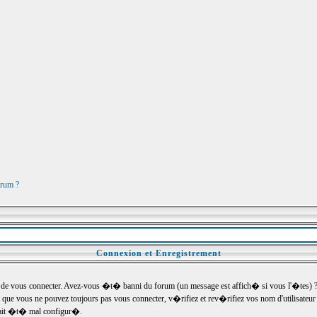
orum ?
Connexion et Enregistrement
e vous connecter. Avez-vous �t� banni du forum (un message est affich� si vous l'�tes) ? Si
 que vous ne pouvez toujours pas vous connecter, v�rifiez et rev�rifiez vos nom d'utilisateu
um ait �t� mal configur�.