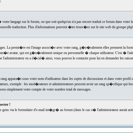
.
l� votre langage sur le forum, ou que soit quelqu'un n'a pas encore traduit ce forum dans votre 
e nouvelle traduction. Plus d'informations peuvent �tre trouv�es sur le site web du groupe phpBB
ssages. La premi�re est l'image associ�e avec votre rang, g�n�ralement elles prennent la form
omm�e avatar, qui est g�n�ralement unique ou personnelle � chaque utilisateur. C'est � l'admin
 que l'administrateur en a d�cid� ainsi, vous pouvez le contacter pour lui en demander les rais
rang appara�t sous votre nom d'utilisateur dans les sujets de discussions et dans votre profil s
teurs, exemple : les mod�rateurs et administrateurs peuvent avoir un rang sp�cifique qui leur 
sera simplement votre compte de votre nombre total de messages.
ecter !
gens via le formulaire d'e-mail int�gr� au forum (dans le cas o� l'administrateur aurait acti