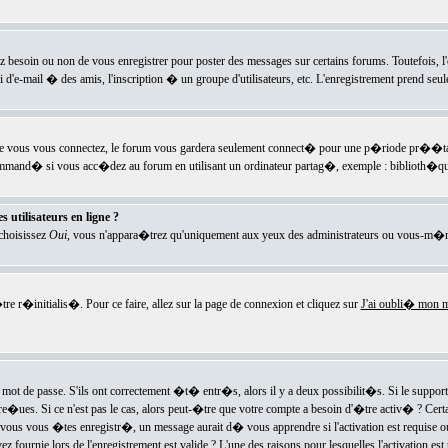
ez besoin ou non de vous enregistrer pour poster des messages sur certains forums. Toutefois,
i d'e-mail � des amis, l'inscription � un groupe d'utilisateurs, etc. L'enregistrement prend seu
e vous vous connectez, le forum vous gardera seulement connect� pour une p�riode pr��tabli
ecommand� si vous acc�dez au forum en utilisant un ordinateur partag�, exemple : biblioth�qu
 utilisateurs en ligne ?
 choisissez
Oui
, vous n'appara�trez qu'uniquement aux yeux des administrateurs ou vous-m�m
re r�initialis�. Pour ce faire, allez sur la page de connexion et cliquez sur
J'ai oubli� mon m
mot de passe. S'ils ont correctement �t� entr�s, alors il y a deux possibilit�s. Si le suppo
 re�ues. Si ce n'est pas le cas, alors peut-�tre que votre compte a besoin d'�tre activ� ? Cer
ous vous �tes enregistr�, un message aurait d� vous apprendre si l'activation est requise ou n
fournie lors de l'enregistrement est valide ? L'une des raisons pour lesquelles l'activation est