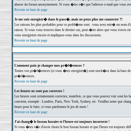
abuser du forum anonymement. Si vous �tes s�r que l'adresse e-mail que vous avez f
Revenir en haut de page
Je me suis enregistr� dans le pass�, mais ne peux plus me connecter ?!
Les raisons les plus probables pour ce probl�me sont : vous avez entr� un nom d'
raison. Si vous vous trouvez dans le dernier cas, peut-�tre alors que vous n'avez ri
vous enregistrer encore et impliquez-vous dans les discussions.
Revenir en haut de page
Comment puis-je changer mes pr�f�rences ?
Toutes vos pr�f�rences (si vous �tes enregistr�) sont stock�es dans la base de d
pr�f�rences.
Revenir en haut de page
Les heures ne sont pas correctes !
Les heures sont certainement correctes; toutefois, ce que vous pouvez voir sont les 
convient, exemple : Londres, Paris, New York, Sydney, etc. Veuillez noter que chang
heure pour le faire, si vous pardonnez le jeu de mots !
Revenir en haut de page
J'ai chang� le fuseau horaire et l'heure est toujours incorrecte !
Si vous �tes s�r d'avoir choisi le bon fuseau horaire et que l'heure est toujours 