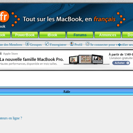
ade !
général
-
Aller au menu de la rubrique
ook
PowerBook
iBook
Forums
Annonces
Do
ste des Membres
Groupes
S'enregistrer
Profil
Se connecter pour v�rifier se
Aide
teurs en ligne ?