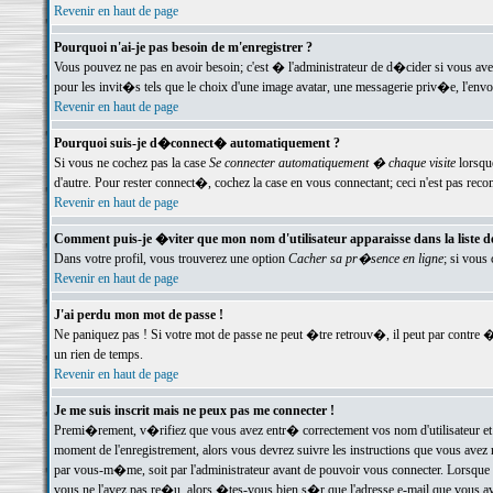
Revenir en haut de page
Pourquoi n'ai-je pas besoin de m'enregistrer ?
Vous pouvez ne pas en avoir besoin; c'est � l'administrateur de d�cider si vous av
pour les invit�s tels que le choix d'une image avatar, une messagerie priv�e, l'envo
Revenir en haut de page
Pourquoi suis-je d�connect� automatiquement ?
Si vous ne cochez pas la case
Se connecter automatiquement � chaque visite
lorsqu
d'autre. Pour rester connect�, cochez la case en vous connectant; ceci n'est pas r
Revenir en haut de page
Comment puis-je �viter que mon nom d'utilisateur apparaisse dans la liste des
Dans votre profil, vous trouverez une option
Cacher sa pr�sence en ligne
; si vous
Revenir en haut de page
J'ai perdu mon mot de passe !
Ne paniquez pas ! Si votre mot de passe ne peut �tre retrouv�, il peut par contre �t
un rien de temps.
Revenir en haut de page
Je me suis inscrit mais ne peux pas me connecter !
Premi�rement, v�rifiez que vous avez entr� correctement vos nom d'utilisateur et 
moment de l'enregistrement, alors vous devrez suivre les instructions que vous avez
par vous-m�me, soit par l'administrateur avant de pouvoir vous connecter. Lorsque v
vous ne l'avez pas re�u, alors �tes-vous bien s�r que l'adresse e-mail que vous avez 