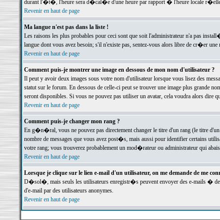
durant l'�t�, l'heure sera d�cal�e d'une heure par rapport � l'heure locale r�elle
Revenir en haut de page
Ma langue n'est pas dans la liste !
Les raisons les plus probables pour ceci sont que soit l'administrateur n'a pas instal
langue dont vous avez besoin; s'il n'existe pas, sentez-vous alors libre de cr�er un
Revenir en haut de page
Comment puis-je montrer une image en dessous de mon nom d'utilisateur ?
Il peut y avoir deux images sous votre nom d'utilisateur lorsque vous lisez des me
statut sur le forum. En dessous de celle-ci peut se trouver une image plus grande n
seront disponibles. Si vous ne pouvez pas utiliser un avatar, cela voudra alors dire
Revenir en haut de page
Comment puis-je changer mon rang ?
En g�n�ral, vous ne pouvez pas directement changer le titre d'un rang (le titre d'un 
nombre de messages que vous avez post�s, mais aussi pour identifier certains utilisa
votre rang; vous trouverez probablement un mod�rateur ou administrateur qui abais
Revenir en haut de page
Lorsque je clique sur le lien e-mail d'un utilisateur, on me demande de me conn
D�sol�, mais seuls les utilisateurs enregistr�s peuvent envoyer des e-mails � des 
d'e-mail par des utilisateurs anonymes.
Revenir en haut de page