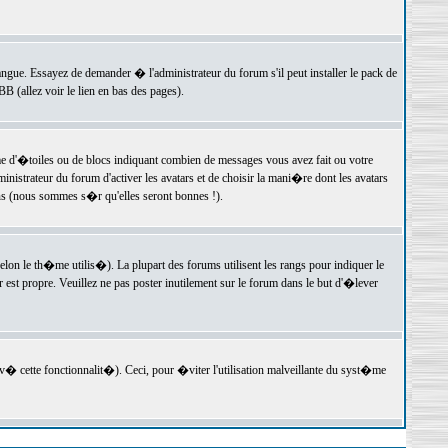
langue. Essayez de demander � l'administrateur du forum s'il peut installer le pack de
 (allez voir le lien en bas des pages).
e d'�toiles ou de blocs indiquant combien de messages vous avez fait ou votre
istrateur du forum d'activer les avatars et de choisir la mani�re dont les avatars
ons (nous sommes s�r qu'elles seront bonnes !).
elon le th�me utilis�). La plupart des forums utilisent les rangs pour indiquer le
est propre. Veuillez ne pas poster inutilement sur le forum dans le but d'�lever
v� cette fonctionnalit�). Ceci, pour �viter l'utilisation malveillante du syst�me