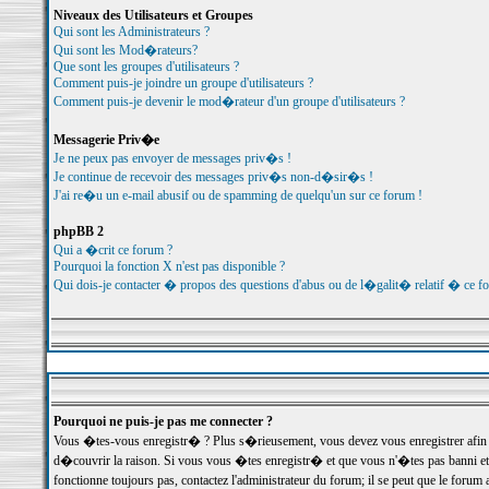
Niveaux des Utilisateurs et Groupes
Qui sont les Administrateurs ?
Qui sont les Mod�rateurs?
Que sont les groupes d'utilisateurs ?
Comment puis-je joindre un groupe d'utilisateurs ?
Comment puis-je devenir le mod�rateur d'un groupe d'utilisateurs ?
Messagerie Priv�e
Je ne peux pas envoyer de messages priv�s !
Je continue de recevoir des messages priv�s non-d�sir�s !
J'ai re�u un e-mail abusif ou de spamming de quelqu'un sur ce forum !
phpBB 2
Qui a �crit ce forum ?
Pourquoi la fonction X n'est pas disponible ?
Qui dois-je contacter � propos des questions d'abus ou de l�galit� relatif � ce f
Pourquoi ne puis-je pas me connecter ?
Vous �tes-vous enregistr� ? Plus s�rieusement, vous devez vous enregistrer afin d
d�couvrir la raison. Si vous vous �tes enregistr� et que vous n'�tes pas banni et
fonctionne toujours pas, contactez l'administrateur du forum; il se peut que le for