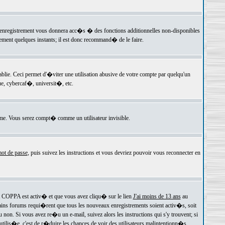
 l'enregistrement vous donnera acc�s � des fonctions additionnelles non-disponibles
lement quelques instants; il est donc recommand� de le faire.
e. Ceci permet d'�viter une utilisation abusive de votre compte par quelqu'un
e, cybercaf�, universit�, etc.
e. Vous serez compt� comme un utilisateur invisible.
ot de passe
, puis suivez les instructions et vous devriez pouvoir vous reconnecter en
rt COPPA est activ� et que vous avez cliqu� sur le lien
J'ai moins de 13 ans
au
tains forums requi�rent que tous les nouveaux enregistrements soient activ�s, soit
on. Si vous avez re�u un e-mail, suivez alors les instructions qui s'y trouvent; si
 utilis�e, c'est de r�duire les chances de voir des utilisateurs malintentionn�s