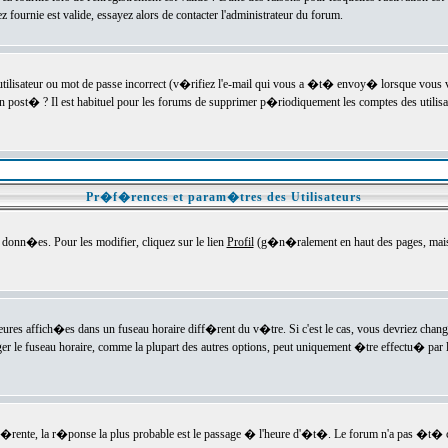
ournie est valide, essayez alors de contacter l'administrateur du forum.
utilisateur ou mot de passe incorrect (v�rifiez l'e-mail qui vous a �t� envoy� lorsque vous
en post� ? Il est habituel pour les forums de supprimer p�riodiquement les comptes des utilisa
Pr�f�rences et param�tres des Utilisateurs
onn�es. Pour les modifier, cliquez sur le lien
Profil
(g�n�ralement en haut des pages, mais c
heures affich�es dans un fuseau horaire diff�rent du v�tre. Si c'est le cas, vous devriez chan
er le fuseau horaire, comme la plupart des autres options, peut uniquement �tre effectu� par l
diff�rente, la r�ponse la plus probable est le passage � l'heure d'�t�. Le forum n'a pas �t�