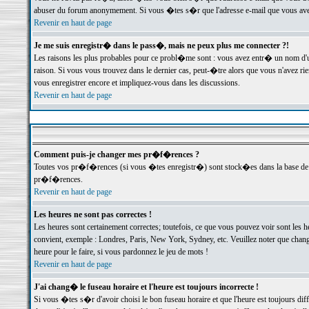
abuser du forum anonymement. Si vous �tes s�r que l'adresse e-mail que vous avez f
Revenir en haut de page
Je me suis enregistr� dans le pass�, mais ne peux plus me connecter ?!
Les raisons les plus probables pour ce probl�me sont : vous avez entr� un nom d'
raison. Si vous vous trouvez dans le dernier cas, peut-�tre alors que vous n'avez ri
vous enregistrer encore et impliquez-vous dans les discussions.
Revenir en haut de page
Comment puis-je changer mes pr�f�rences ?
Toutes vos pr�f�rences (si vous �tes enregistr�) sont stock�es dans la base de d
pr�f�rences.
Revenir en haut de page
Les heures ne sont pas correctes !
Les heures sont certainement correctes; toutefois, ce que vous pouvez voir sont les 
convient, exemple : Londres, Paris, New York, Sydney, etc. Veuillez noter que chang
heure pour le faire, si vous pardonnez le jeu de mots !
Revenir en haut de page
J'ai chang� le fuseau horaire et l'heure est toujours incorrecte !
Si vous �tes s�r d'avoir choisi le bon fuseau horaire et que l'heure est toujours 