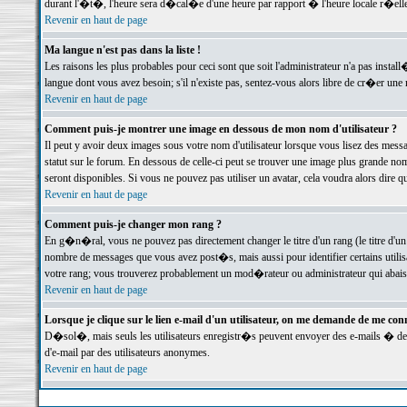
durant l'�t�, l'heure sera d�cal�e d'une heure par rapport � l'heure locale r�elle
Revenir en haut de page
Ma langue n'est pas dans la liste !
Les raisons les plus probables pour ceci sont que soit l'administrateur n'a pas instal
langue dont vous avez besoin; s'il n'existe pas, sentez-vous alors libre de cr�er un
Revenir en haut de page
Comment puis-je montrer une image en dessous de mon nom d'utilisateur ?
Il peut y avoir deux images sous votre nom d'utilisateur lorsque vous lisez des me
statut sur le forum. En dessous de celle-ci peut se trouver une image plus grande n
seront disponibles. Si vous ne pouvez pas utiliser un avatar, cela voudra alors dire
Revenir en haut de page
Comment puis-je changer mon rang ?
En g�n�ral, vous ne pouvez pas directement changer le titre d'un rang (le titre d'un 
nombre de messages que vous avez post�s, mais aussi pour identifier certains utilisa
votre rang; vous trouverez probablement un mod�rateur ou administrateur qui abais
Revenir en haut de page
Lorsque je clique sur le lien e-mail d'un utilisateur, on me demande de me conn
D�sol�, mais seuls les utilisateurs enregistr�s peuvent envoyer des e-mails � des 
d'e-mail par des utilisateurs anonymes.
Revenir en haut de page