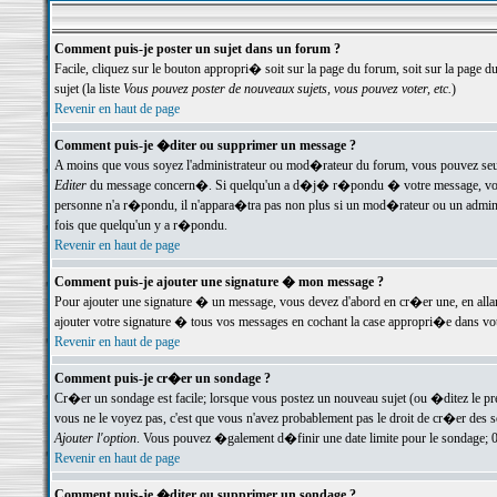
Comment puis-je poster un sujet dans un forum ?
Facile, cliquez sur le bouton appropri� soit sur la page du forum, soit sur la page d
sujet (la liste
Vous pouvez poster de nouveaux sujets, vous pouvez voter, etc.
)
Revenir en haut de page
Comment puis-je �diter ou supprimer un message ?
A moins que vous soyez l'administrateur ou mod�rateur du forum, vous pouvez seul
Editer
du message concern�. Si quelqu'un a d�j� r�pondu � votre message, vous trou
personne n'a r�pondu, il n'appara�tra pas non plus si un mod�rateur ou un administr
fois que quelqu'un y a r�pondu.
Revenir en haut de page
Comment puis-je ajouter une signature � mon message ?
Pour ajouter une signature � un message, vous devez d'abord en cr�er une, en alla
ajouter votre signature � tous vos messages en cochant la case appropri�e dans votr
Revenir en haut de page
Comment puis-je cr�er un sondage ?
Cr�er un sondage est facile; lorsque vous postez un nouveau sujet (ou �ditez le prem
vous ne le voyez pas, c'est que vous n'avez probablement pas le droit de cr�er des 
Ajouter l'option
. Vous pouvez �galement d�finir une date limite pour le sondage; 0 es
Revenir en haut de page
Comment puis-je �diter ou supprimer un sondage ?