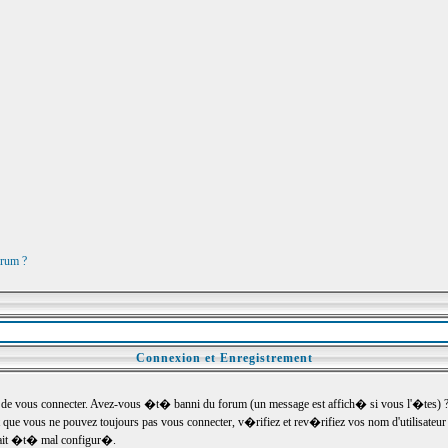
orum ?
Connexion et Enregistrement
e vous connecter. Avez-vous �t� banni du forum (un message est affich� si vous l'�tes) ? Si
 que vous ne pouvez toujours pas vous connecter, v�rifiez et rev�rifiez vos nom d'utilisateu
um ait �t� mal configur�.