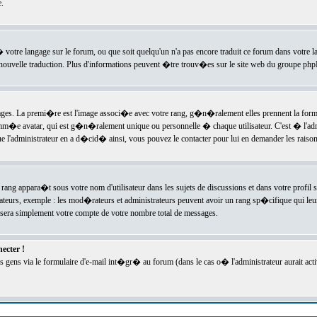
.
l� votre langage sur le forum, ou que soit quelqu'un n'a pas encore traduit ce forum dans votre 
e nouvelle traduction. Plus d'informations peuvent �tre trouv�es sur le site web du groupe phpBB
ssages. La premi�re est l'image associ�e avec votre rang, g�n�ralement elles prennent la form
omm�e avatar, qui est g�n�ralement unique ou personnelle � chaque utilisateur. C'est � l'admin
 que l'administrateur en a d�cid� ainsi, vous pouvez le contacter pour lui en demander les rais
rang appara�t sous votre nom d'utilisateur dans les sujets de discussions et dans votre profil s
teurs, exemple : les mod�rateurs et administrateurs peuvent avoir un rang sp�cifique qui leur 
sera simplement votre compte de votre nombre total de messages.
ecter !
gens via le formulaire d'e-mail int�gr� au forum (dans le cas o� l'administrateur aurait acti