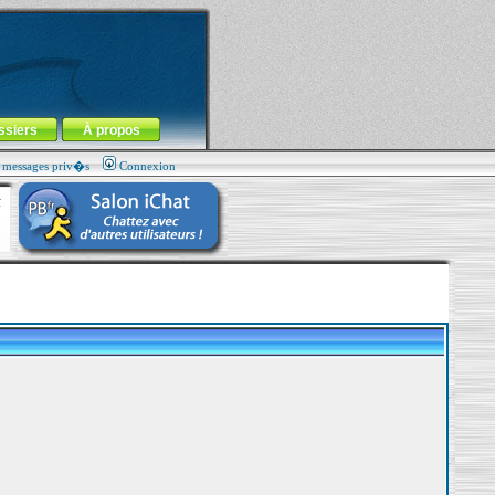
ssiers
À propos
s messages priv�s
Connexion