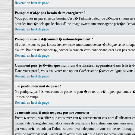
Revenir en haut de page
Pourquoi n'ai-je pas besoin de m'enregistrer ?
Vous pouvez ne pas en avoir besoin; c'est � l'administrateur de d�cider si vous av
pour les invit�s tels que le choix d'une image avatar, une messagerie priv�e, l'envo
Revenir en haut de page
Pourquoi suis-je d�connect� automatiquement ?
Si vous ne cochez pas la case
Se connecter automatiquement � chaque visite
lorsqu
d'autre. Pour rester connect�, cochez la case en vous connectant; ceci n'est pas r
Revenir en haut de page
Comment puis-je �viter que mon nom d'utilisateur apparaisse dans la liste des
Dans votre profil, vous trouverez une option
Cacher sa pr�sence en ligne
; si vous
Revenir en haut de page
J'ai perdu mon mot de passe !
Ne paniquez pas ! Si votre mot de passe ne peut �tre retrouv�, il peut par contre �t
un rien de temps.
Revenir en haut de page
Je me suis inscrit mais ne peux pas me connecter !
Premi�rement, v�rifiez que vous avez entr� correctement vos nom d'utilisateur et 
moment de l'enregistrement, alors vous devrez suivre les instructions que vous avez
par vous-m�me, soit par l'administrateur avant de pouvoir vous connecter. Lorsque v
vous ne l'avez pas re�u, alors �tes-vous bien s�r que l'adresse e-mail que vous avez 