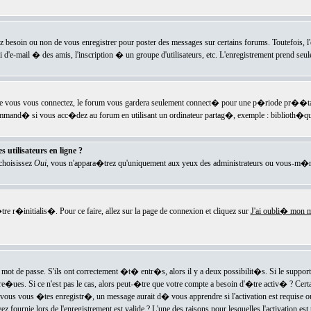
ez besoin ou non de vous enregistrer pour poster des messages sur certains forums. Toutefois,
i d'e-mail � des amis, l'inscription � un groupe d'utilisateurs, etc. L'enregistrement prend seu
e vous vous connectez, le forum vous gardera seulement connect� pour une p�riode pr��tabli
ecommand� si vous acc�dez au forum en utilisant un ordinateur partag�, exemple : biblioth�qu
 utilisateurs en ligne ?
 choisissez
Oui
, vous n'appara�trez qu'uniquement aux yeux des administrateurs ou vous-m�m
re r�initialis�. Pour ce faire, allez sur la page de connexion et cliquez sur
J'ai oubli� mon m
mot de passe. S'ils ont correctement �t� entr�s, alors il y a deux possibilit�s. Si le suppo
 re�ues. Si ce n'est pas le cas, alors peut-�tre que votre compte a besoin d'�tre activ� ? Cer
ous vous �tes enregistr�, un message aurait d� vous apprendre si l'activation est requise ou n
fournie lors de l'enregistrement est valide ? L'une des raisons pour lesquelles l'activation est