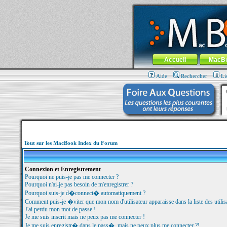
MacBook-fr.com : 100% Apple... 100% nom
Aller au contenu
-
Aller au menu 
Menu général
Accueil
MacB
Aide
Rechercher
Li
Tout sur les MacBook Index du Forum
Connexion et Enregistrement
Pourquoi ne puis-je pas me connecter ?
Pourquoi n'ai-je pas besoin de m'enregistrer ?
Pourquoi suis-je d�connect� automatiquement ?
Comment puis-je �viter que mon nom d'utilisateur apparaisse dans la liste des utilisa
J'ai perdu mon mot de passe !
Je me suis inscrit mais ne peux pas me connecter !
Je me suis enregistr� dans le pass�, mais ne peux plus me connecter ?!