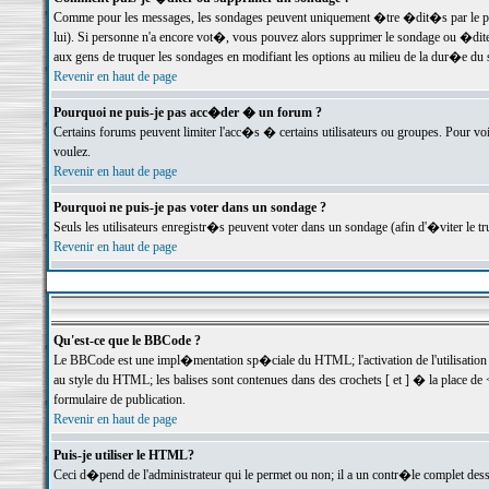
Comme pour les messages, les sondages peuvent uniquement �tre �dit�s par le poste
lui). Si personne n'a encore vot�, vous pouvez alors supprimer le sondage ou �dite
aux gens de truquer les sondages en modifiant les options au milieu de la dur�e du
Revenir en haut de page
Pourquoi ne puis-je pas acc�der � un forum ?
Certains forums peuvent limiter l'acc�s � certains utilisateurs ou groupes. Pour voi
voulez.
Revenir en haut de page
Pourquoi ne puis-je pas voter dans un sondage ?
Seuls les utilisateurs enregistr�s peuvent voter dans un sondage (afin d'�viter le 
Revenir en haut de page
Qu'est-ce que le BBCode ?
Le BBCode est une impl�mentation sp�ciale du HTML; l'activation de l'utilisation
au style du HTML; les balises sont contenues dans des crochets [ et ] � la place de 
formulaire de publication.
Revenir en haut de page
Puis-je utiliser le HTML?
Ceci d�pend de l'administrateur qui le permet ou non; il a un contr�le complet des