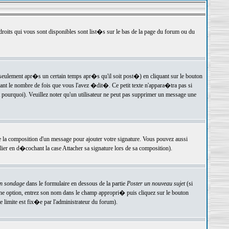
 droits qui vous sont disponibles sont list�s sur le bas de la page du forum ou du
ulement apr�s un certain temps apr�s qu'il soit post�) en cliquant sur le bouton
t le nombre de fois que vous l'avez �dit�. Ce petit texte n'appara�tra pas si
pourquoi). Veuillez noter qu'un utilisateur ne peut pas supprimer un message une
e la composition d'un message pour ajouter votre signature. Vous pouvez aussi
er en d�cochant la case Attacher sa signature lors de sa composition).
un sondage
dans le formulaire en dessous de la partie
Poster un nouveau sujet
(si
une option, entrez son nom dans le champ appropri� puis cliquez sur le bouton
 limite est fix�e par l'administrateur du forum).