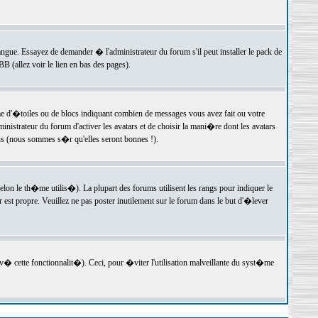
langue. Essayez de demander � l'administrateur du forum s'il peut installer le pack de
 (allez voir le lien en bas des pages).
e d'�toiles ou de blocs indiquant combien de messages vous avez fait ou votre
istrateur du forum d'activer les avatars et de choisir la mani�re dont les avatars
ons (nous sommes s�r qu'elles seront bonnes !).
elon le th�me utilis�). La plupart des forums utilisent les rangs pour indiquer le
est propre. Veuillez ne pas poster inutilement sur le forum dans le but d'�lever
v� cette fonctionnalit�). Ceci, pour �viter l'utilisation malveillante du syst�me