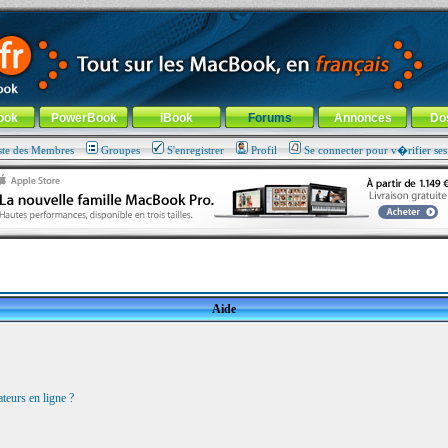
ade !
général
-
Aller au menu de la rubrique
ook
PowerBook
iBook
Forums
Annonces
Do
ste des Membres
Groupes
S'enregistrer
Profil
Se connecter pour v�rifier se
Aide
teurs en ligne ?