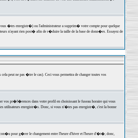
 vous �tes enregistr�) ou l'administrateur a supprim� votre compte pour quelque
teurs n'ayant rien post� afin de r�duire la taille de la base de donn�es. Essayez de
ela peut ne pas �tre le cas). Ceci vous permettra de changer toutes vos
ger vos pr�f�rences dans votre profil en choisissant le fuseau horaire qui vous
es utilisateurs enregistr�s. Donc, si vous n'�tes pas enregistr�, c'est la bonne
 con�u pour g�rer le changement entre l'heure d'hiver et l'heure d'�t�; donc,