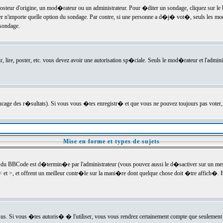
ur d'origine, un mod�rateur ou un administrateur. Pour �diter un sondage, cliquez sur le bou
r n'importe quelle option du sondage. Par contre, si une personne a d�j� vot�, seuls les mod
 sondage.
r, lire, poster, etc. vous devez avoir une autorisation sp�ciale. Seuls le mod�rateur et l'admin
trucage des r�sultats). Si vous vous �tes enregistr� et que vous ne pouvez toujours pas voter
Mise en forme et types de sujets
 du BBCode est d�termin�e par l'administrateur (vous pouvez aussi le d�sactiver sur un mess
< et >, et offrent un meilleur contr�le sur la mani�re dont quelque chose doit �tre affich�. Po
sus. Si vous �tes autoris� � l'utiliser, vous vous rendrez certainement compte que seulement 