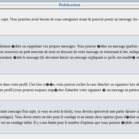
Publication
u sujet. Vous pourriez avoir besoin de vous enregistrer avant de pouvoir poster un message; les
ement �diter ou supprimer vos propres messages. Vous pouvez �diter un message (parfois se
verez un petit morceau de texte en dessous de votre message en retournant le lire, indiquan
ateur �dite le message (ils devraient laisser un message expliquant ce qu'ils ont modifi� et 
nt dans votre profil. Une fois cr��e, vous pouvez cocher la case
Attacher sa signature
lors d
e profil (vous pourrez toujours emp�cher d'attacher votre signature � un message en particuli
ier message d'un sujet, si vous en avez le droit), vous devriez apercevoir une partie
Ajouter 
sondages). Vous devez entrer un titre pour le sondage et au moins deux options (pour d�finir 
t un sondage infini. Il y a une limite pour le nombre d'options que vous pourrez �tablir; cette