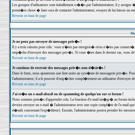
Les groupes d'utilisateurs sont initiallement cr��s par l'administrateur; il y assign
premi�re chose � faire sera de contacter l'administrateur; essayez de lui laisser un 
Revenir en haut de page
Me
Je ne peux pas envoyer de messages priv�s !
Il y a trois raisons pour cela : vous n'�tes pas enregistr� et/ou n'�tes pas connect�
emp�che d'envoyer des messages priv�s. Si vous �tes dans le dernier cas, vous devr
Revenir en haut de page
Je continue de recevoir des messages priv�s non-d�sir�s !
Dans le futur, nous ajouterons une liste noire au syst�me de messagerie priv�e. P
l'administrateur; il a le pouvoir d'emp�cher compl�tement un utilisateur d'envoyer 
Revenir en haut de page
J'ai re�u un e-mail abusif ou de spamming de quelqu'un sur ce forum !
Nous sommes pein�s d'apprendre cela. La fonction d'e-mail int�gr� au forum inclut d
devriez envoyer un e-mail � l'administrateur avec une copie compl�te de l'e-mail que v
d�tails concernant l'exp�diteur). Ensuite, l'administrateur pourra prendre les mesure
Revenir en haut de page