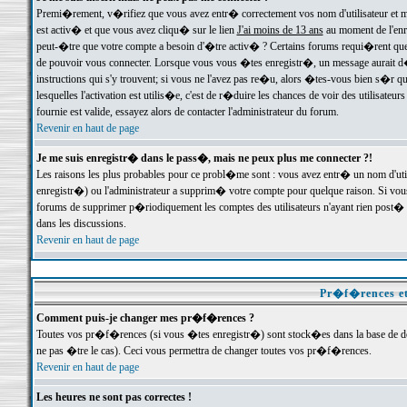
Premi�rement, v�rifiez que vous avez entr� correctement vos nom d'utilisateur et mo
est activ� et que vous avez cliqu� sur le lien
J'ai moins de 13 ans
au moment de l'enre
peut-�tre que votre compte a besoin d'�tre activ� ? Certains forums requi�rent que 
de pouvoir vous connecter. Lorsque vous vous �tes enregistr�, un message aurait d� v
instructions qui s'y trouvent; si vous ne l'avez pas re�u, alors �tes-vous bien s�r que
lesquelles l'activation est utilis�e, c'est de r�duire les chances de voir des utilis
fournie est valide, essayez alors de contacter l'administrateur du forum.
Revenir en haut de page
Je me suis enregistr� dans le pass�, mais ne peux plus me connecter ?!
Les raisons les plus probables pour ce probl�me sont : vous avez entr� un nom d'ut
enregistr�) ou l'administrateur a supprim� votre compte pour quelque raison. Si vous 
forums de supprimer p�riodiquement les comptes des utilisateurs n'ayant rien post� a
dans les discussions.
Revenir en haut de page
Pr�f�rences et
Comment puis-je changer mes pr�f�rences ?
Toutes vos pr�f�rences (si vous �tes enregistr�) sont stock�es dans la base de don
ne pas �tre le cas). Ceci vous permettra de changer toutes vos pr�f�rences.
Revenir en haut de page
Les heures ne sont pas correctes !