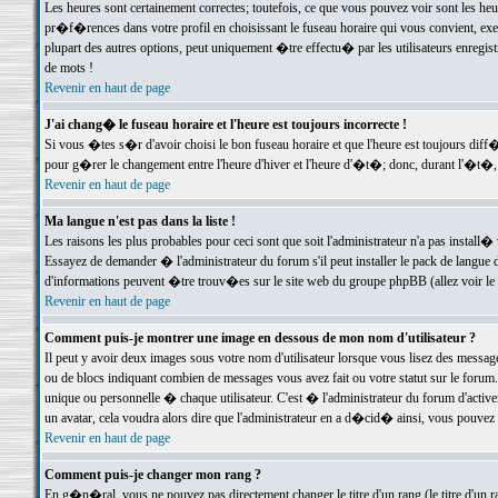
Les heures sont certainement correctes; toutefois, ce que vous pouvez voir sont les he
pr�f�rences dans votre profil en choisissant le fuseau horaire qui vous convient, exe
plupart des autres options, peut uniquement �tre effectu� par les utilisateurs enregis
de mots !
Revenir en haut de page
J'ai chang� le fuseau horaire et l'heure est toujours incorrecte !
Si vous �tes s�r d'avoir choisi le bon fuseau horaire et que l'heure est toujours d
pour g�rer le changement entre l'heure d'hiver et l'heure d'�t�; donc, durant l'�t�,
Revenir en haut de page
Ma langue n'est pas dans la liste !
Les raisons les plus probables pour ceci sont que soit l'administrateur n'a pas install�
Essayez de demander � l'administrateur du forum s'il peut installer le pack de langue d
d'informations peuvent �tre trouv�es sur le site web du groupe phpBB (allez voir le l
Revenir en haut de page
Comment puis-je montrer une image en dessous de mon nom d'utilisateur ?
Il peut y avoir deux images sous votre nom d'utilisateur lorsque vous lisez des mess
ou de blocs indiquant combien de messages vous avez fait ou votre statut sur le for
unique ou personnelle � chaque utilisateur. C'est � l'administrateur du forum d'activer
un avatar, cela voudra alors dire que l'administrateur en a d�cid� ainsi, vous pouvez
Revenir en haut de page
Comment puis-je changer mon rang ?
En g�n�ral, vous ne pouvez pas directement changer le titre d'un rang (le titre d'un ra