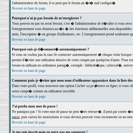
l'administrateur du forum; il se peut que le forum ait �t� mal configur�.
Revenir en haut de page
Pourquoi n'ai-je pas besoin de m'enregistrer ?
Vous pouvez ne pas en avoir besoin; c'est � l'administrateur de d�cider si vous avez 
l'enregistrement vous donnera acc�s � des fonctions additionnelles non-disponibles p
amis, l'inscription � un groupe d'utilisateurs, etc. L'enregistrement prend seulement q
Revenir en haut de page
Pourquoi suis-je d�connect� automatiquement ?
Si vous ne cochez pas la case
Se connecter automatiquement � chaque visite
lorsque 
permet d'�viter une utilisation abusive de votre compte par quelqu'un d'autre. Pour 
forum en utilisant un ordinateur partag�, exemple : biblioth�que, cybercaf�, univers
Revenir en haut de page
Comment puis-je �viter que mon nom d'utilisateur apparaisse dans la liste des u
Dans votre profil, vous trouverez une option
Cacher sa pr�sence en ligne
; si vous c
serez compt� comme un utilisateur invisible.
Revenir en haut de page
J'ai perdu mon mot de passe !
Ne paniquez pas ! Si votre mot de passe ne peut �tre retrouv�, il peut par contre �tre
passe
, puis suivez les instructions et vous devriez pouvoir vous reconnecter en un rien
Revenir en haut de page
Je me suis inscrit mais ne peux pas me connecter !