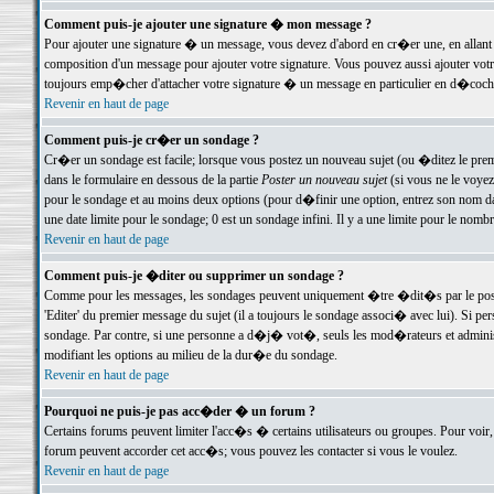
Comment puis-je ajouter une signature � mon message ?
Pour ajouter une signature � un message, vous devez d'abord en cr�er une, en allant
composition d'un message pour ajouter votre signature. Vous pouvez aussi ajouter vot
toujours emp�cher d'attacher votre signature � un message en particulier en d�cochan
Revenir en haut de page
Comment puis-je cr�er un sondage ?
Cr�er un sondage est facile; lorsque vous postez un nouveau sujet (ou �ditez le premie
dans le formulaire en dessous de la partie
Poster un nouveau sujet
(si vous ne le voyez
pour le sondage et au moins deux options (pour d�finir une option, entrez son nom d
une date limite pour le sondage; 0 est un sondage infini. Il y a une limite pour le nomb
Revenir en haut de page
Comment puis-je �diter ou supprimer un sondage ?
Comme pour les messages, les sondages peuvent uniquement �tre �dit�s par le poste
'Editer' du premier message du sujet (il a toujours le sondage associ� avec lui). Si 
sondage. Par contre, si une personne a d�j� vot�, seuls les mod�rateurs et administ
modifiant les options au milieu de la dur�e du sondage.
Revenir en haut de page
Pourquoi ne puis-je pas acc�der � un forum ?
Certains forums peuvent limiter l'acc�s � certains utilisateurs ou groupes. Pour voir, 
forum peuvent accorder cet acc�s; vous pouvez les contacter si vous le voulez.
Revenir en haut de page