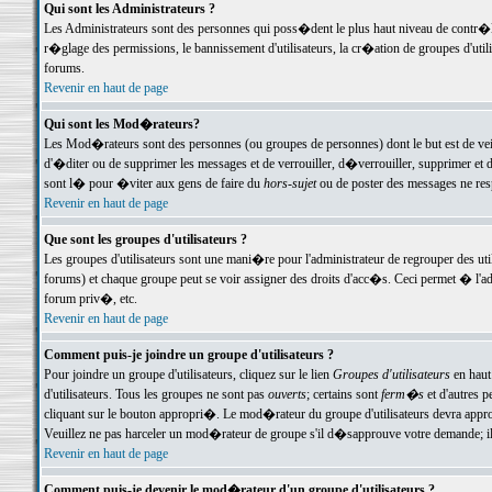
Qui sont les Administrateurs ?
Les Administrateurs sont des personnes qui poss�dent le plus haut niveau de contr�le 
r�glage des permissions, le bannissement d'utilisateurs, la cr�ation de groupes d'uti
forums.
Revenir en haut de page
Qui sont les Mod�rateurs?
Les Mod�rateurs sont des personnes (ou groupes de personnes) dont le but est de veil
d'�diter ou de supprimer les messages et de verrouiller, d�verrouiller, supprimer 
sont l� pour �viter aux gens de faire du
hors-sujet
ou de poster des messages ne res
Revenir en haut de page
Que sont les groupes d'utilisateurs ?
Les groupes d'utilisateurs sont une mani�re pour l'administrateur de regrouper des util
forums) et chaque groupe peut se voir assigner des droits d'acc�s. Ceci permet � 
forum priv�, etc.
Revenir en haut de page
Comment puis-je joindre un groupe d'utilisateurs ?
Pour joindre un groupe d'utilisateurs, cliquez sur le lien
Groupes d'utilisateurs
en haut
d'utilisateurs. Tous les groupes ne sont pas
ouverts
; certains sont
ferm�s
et d'autres p
cliquant sur le bouton appropri�. Le mod�rateur du groupe d'utilisateurs devra appro
Veuillez ne pas harceler un mod�rateur de groupe s'il d�sapprouve votre demande; il 
Revenir en haut de page
Comment puis-je devenir le mod�rateur d'un groupe d'utilisateurs ?