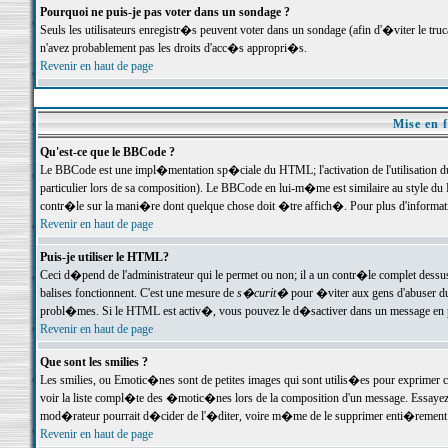
Pourquoi ne puis-je pas voter dans un sondage ?
Seuls les utilisateurs enregistr�s peuvent voter dans un sondage (afin d'�viter le tr
n'avez probablement pas les droits d'acc�s appropri�s.
Revenir en haut de page
Mise en f
Qu'est-ce que le BBCode ?
Le BBCode est une impl�mentation sp�ciale du HTML; l'activation de l'utilisation 
particulier lors de sa composition). Le BBCode en lui-m�me est similaire au style du H
contr�le sur la mani�re dont quelque chose doit �tre affich�. Pour plus d'information
Revenir en haut de page
Puis-je utiliser le HTML?
Ceci d�pend de l'administrateur qui le permet ou non; il a un contr�le complet dessu
balises fonctionnent. C'est une mesure de
s�curit�
pour �viter aux gens d'abuser du 
probl�mes. Si le HTML est activ�, vous pouvez le d�sactiver dans un message en par
Revenir en haut de page
Que sont les smilies ?
Les smilies, ou Emotic�nes sont de petites images qui sont utilis�es pour exprimer certa
voir la liste compl�te des �motic�nes lors de la composition d'un message. Essayez de 
mod�rateur pourrait d�cider de l'�diter, voire m�me de le supprimer enti�rement
Revenir en haut de page