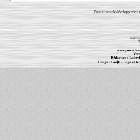
Pour soutenir le développement du
Powered b
T
www.powerboo
Vers
Rédaction :
Ludovi
Design :
Ga�l
- Logo et te
Informations :
PowerBook
-
MacBook Pro
-
i