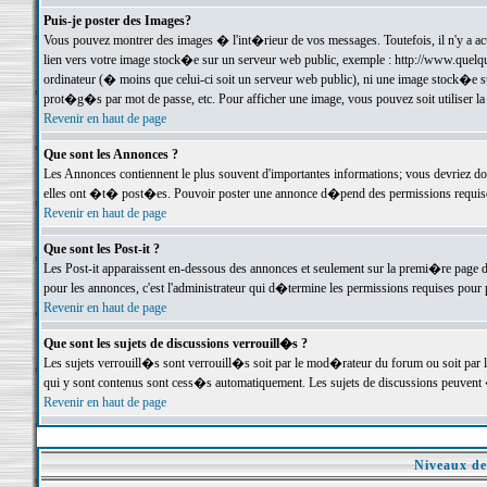
Puis-je poster des Images?
Vous pouvez montrer des images � l'int�rieur de vos messages. Toutefois, il n'y a 
lien vers votre image stock�e sur un serveur web public, exemple : http://www.quelq
ordinateur (� moins que celui-ci soit un serveur web public), ni une image stock�e su
prot�g�s par mot de passe, etc. Pour afficher une image, vous pouvez soit utiliser 
Revenir en haut de page
Que sont les Annonces ?
Les Annonces contiennent le plus souvent d'importantes informations; vous devriez d
elles ont �t� post�es. Pouvoir poster une annonce d�pend des permissions requises;
Revenir en haut de page
Que sont les Post-it ?
Les Post-it apparaissent en-dessous des annonces et seulement sur la premi�re page 
pour les annonces, c'est l'administrateur qui d�termine les permissions requises pour 
Revenir en haut de page
Que sont les sujets de discussions verrouill�s ?
Les sujets verrouill�s sont verrouill�s soit par le mod�rateur du forum ou soit par 
qui y sont contenus sont cess�s automatiquement. Les sujets de discussions peuvent 
Revenir en haut de page
Niveaux de