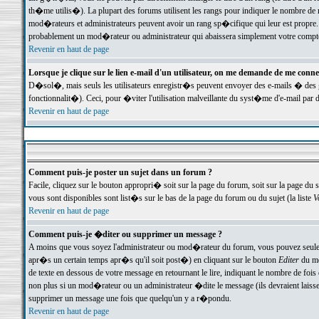
th�me utilis�). La plupart des forums utilisent les rangs pour indiquer le nombre de m
mod�rateurs et administrateurs peuvent avoir un rang sp�cifique qui leur est propre. 
probablement un mod�rateur ou administrateur qui abaissera simplement votre compte
Revenir en haut de page
Lorsque je clique sur le lien e-mail d'un utilisateur, on me demande de me conne
D�sol�, mais seuls les utilisateurs enregistr�s peuvent envoyer des e-mails � des ge
fonctionnalit�). Ceci, pour �viter l'utilisation malveillante du syst�me d'e-mail par 
Revenir en haut de page
Comment puis-je poster un sujet dans un forum ?
Facile, cliquez sur le bouton appropri� soit sur la page du forum, soit sur la page du 
vous sont disponibles sont list�s sur le bas de la page du forum ou du sujet (la liste
V
Revenir en haut de page
Comment puis-je �diter ou supprimer un message ?
A moins que vous soyez l'administrateur ou mod�rateur du forum, vous pouvez seul
apr�s un certain temps apr�s qu'il soit post�) en cliquant sur le bouton
Editer
du me
de texte en dessous de votre message en retournant le lire, indiquant le nombre de fo
non plus si un mod�rateur ou un administrateur �dite le message (ils devraient laisser
supprimer un message une fois que quelqu'un y a r�pondu.
Revenir en haut de page