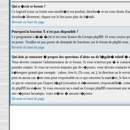
Qui a �crit ce forum ?
Ce logiciel (sous sa forme non modifi�e) est produit, distribu� et est sous droits d'a
distribu� librement; cliquez sur le lien pour plus de d�tails.
Revenir en haut de page
Pourquoi la fonction X n'est pas disponible ?
Ce programme a �t� �crit et est sous licence du Groupe phpBB. Si vous croyez qu'un
en pense. Veuillez ne pas poster de demande de fonctions sur le forum de phpbb.com; 
Revenir en haut de page
Qui dois-je contacter � propos des questions d'abus ou de l�galit� relatif � 
Vous devriez contacter l'administrateur de ce forum. Si vous n'arrivez pas � le conta
prendre contact. Si vous ne recevez toujours pas de r�ponse, vous devriez contacter 
h�bergeur gratuit (par exemple : yahoo, free.fr, f2s.com, etc.), la direction ou le se
peut en aucun cas �tre tenu pour responsable en ce qui concerne la mani�re, le lieu ou 
ce qui ne concerne pas l'aspect l�gal (cessation et d�sistement, responsabilit�, comm
de phpBB lui-m�me. Si vous envoyez un e-mail au Groupe phpBB concernant une utili
une r�ponse laconique, voire m�me � aucune r�ponse.
Revenir en haut de page