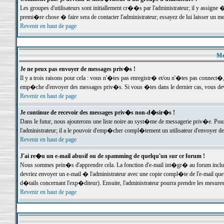
Les groupes d'utilisateurs sont initiallement cr��s par l'administrateur; il y assign
premi�re chose � faire sera de contacter l'administrateur; essayez de lui laisser un 
Revenir en haut de page
Me
Je ne peux pas envoyer de messages priv�s !
Il y a trois raisons pour cela : vous n'�tes pas enregistr� et/ou n'�tes pas connect�
emp�che d'envoyer des messages priv�s. Si vous �tes dans le dernier cas, vous devr
Revenir en haut de page
Je continue de recevoir des messages priv�s non-d�sir�s !
Dans le futur, nous ajouterons une liste noire au syst�me de messagerie priv�e. P
l'administrateur; il a le pouvoir d'emp�cher compl�tement un utilisateur d'envoyer 
Revenir en haut de page
J'ai re�u un e-mail abusif ou de spamming de quelqu'un sur ce forum !
Nous sommes pein�s d'apprendre cela. La fonction d'e-mail int�gr� au forum inclut d
devriez envoyer un e-mail � l'administrateur avec une copie compl�te de l'e-mail que v
d�tails concernant l'exp�diteur). Ensuite, l'administrateur pourra prendre les mesure
Revenir en haut de page