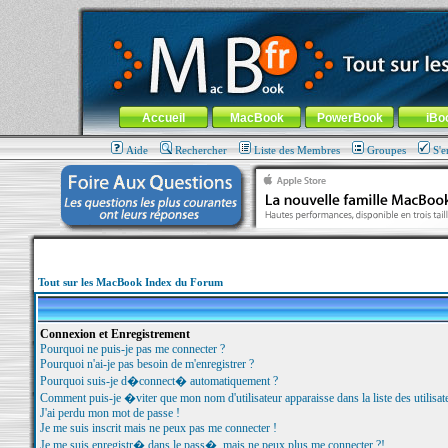
MacBook-fr.com : 100% Apple... 100% nomade !
Aller au contenu
-
Aller au menu général
-
Aller au menu de la
Menu général
Accueil
MacBook
PowerBook
iBo
Aide
Rechercher
Liste des Membres
Groupes
S'e
Tout sur les MacBook Index du Forum
Connexion et Enregistrement
Pourquoi ne puis-je pas me connecter ?
Pourquoi n'ai-je pas besoin de m'enregistrer ?
Pourquoi suis-je d�connect� automatiquement ?
Comment puis-je �viter que mon nom d'utilisateur apparaisse dans la liste des utilisate
J'ai perdu mon mot de passe !
Je me suis inscrit mais ne peux pas me connecter !
Je me suis enregistr� dans le pass�, mais ne peux plus me connecter ?!