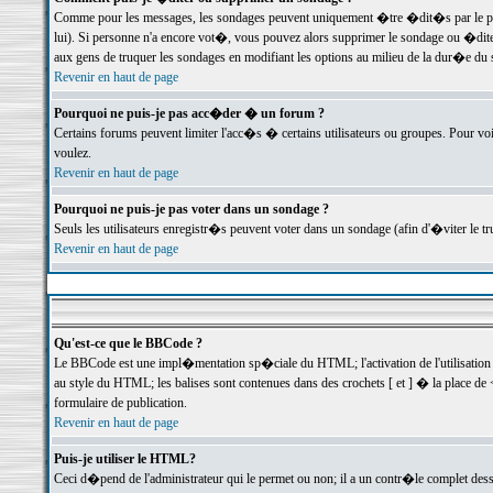
Comme pour les messages, les sondages peuvent uniquement �tre �dit�s par le poste
lui). Si personne n'a encore vot�, vous pouvez alors supprimer le sondage ou �dite
aux gens de truquer les sondages en modifiant les options au milieu de la dur�e du
Revenir en haut de page
Pourquoi ne puis-je pas acc�der � un forum ?
Certains forums peuvent limiter l'acc�s � certains utilisateurs ou groupes. Pour voi
voulez.
Revenir en haut de page
Pourquoi ne puis-je pas voter dans un sondage ?
Seuls les utilisateurs enregistr�s peuvent voter dans un sondage (afin d'�viter le 
Revenir en haut de page
Qu'est-ce que le BBCode ?
Le BBCode est une impl�mentation sp�ciale du HTML; l'activation de l'utilisation
au style du HTML; les balises sont contenues dans des crochets [ et ] � la place de 
formulaire de publication.
Revenir en haut de page
Puis-je utiliser le HTML?
Ceci d�pend de l'administrateur qui le permet ou non; il a un contr�le complet des