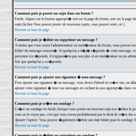
Comment puis-je poster un sujet dans un forum ?
Facile, cliquez sur le bouton appropri� soit sur la page du forum, soit sur la page d
sujet (la liste
Vous pouvez poster de nouveaux sujets, vous pouvez voter, etc.
)
Revenir en haut de page
Comment puis-je �diter ou supprimer un message ?
A moins que vous soyez l'administrateur ou mod�rateur du forum, vous pouvez seul
Editer
du message concern�. Si quelqu'un a d�j� r�pondu � votre message, vous trou
personne n'a r�pondu, il n'appara�tra pas non plus si un mod�rateur ou un administr
fois que quelqu'un y a r�pondu.
Revenir en haut de page
Comment puis-je ajouter une signature � mon message ?
Pour ajouter une signature � un message, vous devez d'abord en cr�er une, en alla
ajouter votre signature � tous vos messages en cochant la case appropri�e dans votr
Revenir en haut de page
Comment puis-je cr�er un sondage ?
Cr�er un sondage est facile; lorsque vous postez un nouveau sujet (ou �ditez le prem
vous ne le voyez pas, c'est que vous n'avez probablement pas le droit de cr�er des 
Ajouter l'option
. Vous pouvez �galement d�finir une date limite pour le sondage; 0 es
Revenir en haut de page
Comment puis-je �diter ou supprimer un sondage ?