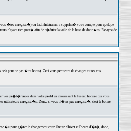
 vous �tes enregistr�) ou l'administrateur a supprim� votre compte pour quelque
teurs n'ayant rien post� afin de r�duire la taille de la base de donn�es. Essayez de
ela peut ne pas �tre le cas). Ceci vous permettra de changer toutes vos
ger vos pr�f�rences dans votre profil en choisissant le fuseau horaire qui vous
es utilisateurs enregistr�s. Donc, si vous n'�tes pas enregistr�, c'est la bonne
 con�u pour g�rer le changement entre l'heure d'hiver et l'heure d'�t�; donc,