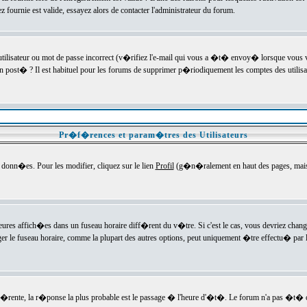
ournie est valide, essayez alors de contacter l'administrateur du forum.
utilisateur ou mot de passe incorrect (v�rifiez l'e-mail qui vous a �t� envoy� lorsque vous
en post� ? Il est habituel pour les forums de supprimer p�riodiquement les comptes des utilisa
Pr�f�rences et param�tres des Utilisateurs
onn�es. Pour les modifier, cliquez sur le lien
Profil
(g�n�ralement en haut des pages, mais c
heures affich�es dans un fuseau horaire diff�rent du v�tre. Si c'est le cas, vous devriez chan
er le fuseau horaire, comme la plupart des autres options, peut uniquement �tre effectu� par l
diff�rente, la r�ponse la plus probable est le passage � l'heure d'�t�. Le forum n'a pas �t�