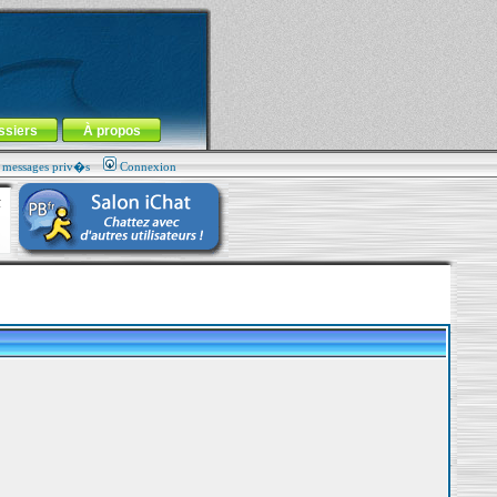
ssiers
À propos
s messages priv�s
Connexion