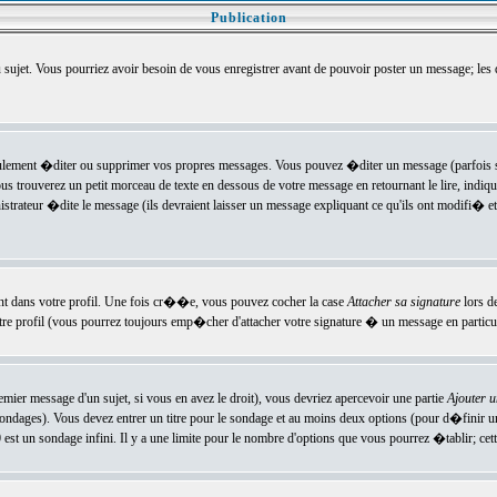
Publication
u sujet. Vous pourriez avoir besoin de vous enregistrer avant de pouvoir poster un message; les
ement �diter ou supprimer vos propres messages. Vous pouvez �diter un message (parfois se
verez un petit morceau de texte en dessous de votre message en retournant le lire, indiquan
ateur �dite le message (ils devraient laisser un message expliquant ce qu'ils ont modifi� et 
nt dans votre profil. Une fois cr��e, vous pouvez cocher la case
Attacher sa signature
lors d
e profil (vous pourrez toujours emp�cher d'attacher votre signature � un message en particuli
ier message d'un sujet, si vous en avez le droit), vous devriez apercevoir une partie
Ajouter 
sondages). Vous devez entrer un titre pour le sondage et au moins deux options (pour d�finir 
t un sondage infini. Il y a une limite pour le nombre d'options que vous pourrez �tablir; cette