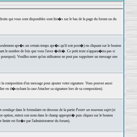
 droits qui vous sont disponibles sont list�s sur le bas de la page du forum ou du
ulement apr�s un certain temps apr�s qu'il soit post�) en cliquant sur le bouton
t le nombre de fois que vous l'avez �dit�. Ce petit texte n'appara�tra pas si
pourquoi). Veuillez noter qu'un utilisateur ne peut pas supprimer un message une
e la composition d'un message pour ajouter votre signature. Vous pouvez aussi
er en d�cochant la case Attacher sa signature lors de sa composition).
un sondage
dans le formulaire en dessous de la partie
Poster un nouveau sujet
(si
une option, entrez son nom dans le champ appropri� puis cliquez sur le bouton
 limite est fix�e par l'administrateur du forum).