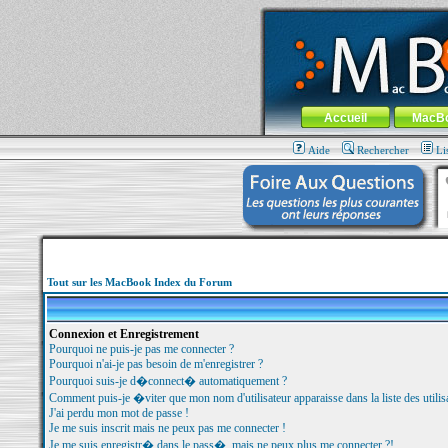
MacBook-fr.com : 100% Apple... 100% nom
Aller au contenu
-
Aller au menu 
Menu général
Accueil
MacB
Aide
Rechercher
Li
Tout sur les MacBook Index du Forum
Connexion et Enregistrement
Pourquoi ne puis-je pas me connecter ?
Pourquoi n'ai-je pas besoin de m'enregistrer ?
Pourquoi suis-je d�connect� automatiquement ?
Comment puis-je �viter que mon nom d'utilisateur apparaisse dans la liste des utilisa
J'ai perdu mon mot de passe !
Je me suis inscrit mais ne peux pas me connecter !
Je me suis enregistr� dans le pass�, mais ne peux plus me connecter ?!