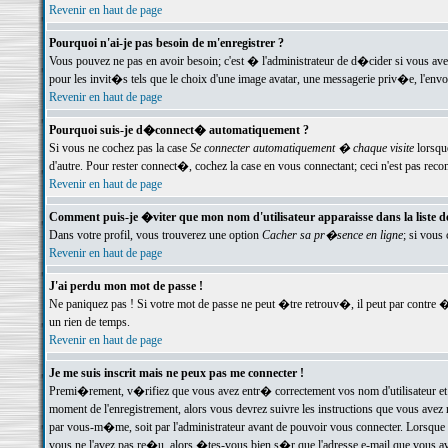
Revenir en haut de page
Pourquoi n'ai-je pas besoin de m'enregistrer ?
Vous pouvez ne pas en avoir besoin; c'est � l'administrateur de d�cider si vous av
pour les invit�s tels que le choix d'une image avatar, une messagerie priv�e, l'envo
Revenir en haut de page
Pourquoi suis-je d�connect� automatiquement ?
Si vous ne cochez pas la case
Se connecter automatiquement � chaque visite
lorsqu
d'autre. Pour rester connect�, cochez la case en vous connectant; ceci n'est pas r
Revenir en haut de page
Comment puis-je �viter que mon nom d'utilisateur apparaisse dans la liste des
Dans votre profil, vous trouverez une option
Cacher sa pr�sence en ligne
; si vous
Revenir en haut de page
J'ai perdu mon mot de passe !
Ne paniquez pas ! Si votre mot de passe ne peut �tre retrouv�, il peut par contre �t
un rien de temps.
Revenir en haut de page
Je me suis inscrit mais ne peux pas me connecter !
Premi�rement, v�rifiez que vous avez entr� correctement vos nom d'utilisateur et 
moment de l'enregistrement, alors vous devrez suivre les instructions que vous avez
par vous-m�me, soit par l'administrateur avant de pouvoir vous connecter. Lorsque v
vous ne l'avez pas re�u, alors �tes-vous bien s�r que l'adresse e-mail que vous avez 