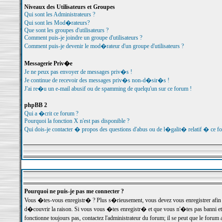
Niveaux des Utilisateurs et Groupes
Qui sont les Administrateurs ?
Qui sont les Mod�rateurs?
Que sont les groupes d'utilisateurs ?
Comment puis-je joindre un groupe d'utilisateurs ?
Comment puis-je devenir le mod�rateur d'un groupe d'utilisateurs ?
Messagerie Priv�e
Je ne peux pas envoyer de messages priv�s !
Je continue de recevoir des messages priv�s non-d�sir�s !
J'ai re�u un e-mail abusif ou de spamming de quelqu'un sur ce forum !
phpBB 2
Qui a �crit ce forum ?
Pourquoi la fonction X n'est pas disponible ?
Qui dois-je contacter � propos des questions d'abus ou de l�galit� relatif � ce f
Pourquoi ne puis-je pas me connecter ?
Vous �tes-vous enregistr� ? Plus s�rieusement, vous devez vous enregistrer afin d
d�couvrir la raison. Si vous vous �tes enregistr� et que vous n'�tes pas banni et
fonctionne toujours pas, contactez l'administrateur du forum; il se peut que le for