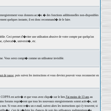
 l'enregistrement vous donnera acc�s � des fonctions additionnelles non-disponibles
lement quelques instants; il est donc recommand� de le faire.
e. Ceci permet d'�viter une utilisation abusive de votre compte par quelqu'un
e, cybercaf�, universit�, etc.
e. Vous serez compt� comme un utilisateur invisible.
ot de passe
, puis suivez les instructions et vous devriez pouvoir vous reconnecter en
rt COPPA est activ� et que vous avez cliqu� sur le lien
J'ai moins de 13 ans
au
tains forums requi�rent que tous les nouveaux enregistrements soient activ�s, soit
on. Si vous avez re�u un e-mail, suivez alors les instructions qui s'y trouvent; si
 utilis�e, c'est de r�duire les chances de voir des utilisateurs malintentionn�s