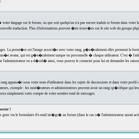
.
l� votre langage sur le forum, ou que soit quelqu'un n'a pas encore traduit ce forum dans votre 
e nouvelle traduction. Plus d'informations peuvent �tre trouv�es sur le site web du groupe phpBB
ssages. La premi�re est l'image associ�e avec votre rang, g�n�ralement elles prennent la form
omm�e avatar, qui est g�n�ralement unique ou personnelle � chaque utilisateur. C'est � l'admin
 que l'administrateur en a d�cid� ainsi, vous pouvez le contacter pour lui en demander les rais
rang appara�t sous votre nom d'utilisateur dans les sujets de discussions et dans votre profil s
teurs, exemple : les mod�rateurs et administrateurs peuvent avoir un rang sp�cifique qui leur 
sera simplement votre compte de votre nombre total de messages.
ecter !
gens via le formulaire d'e-mail int�gr� au forum (dans le cas o� l'administrateur aurait acti