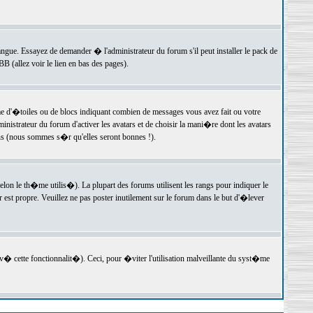
langue. Essayez de demander � l'administrateur du forum s'il peut installer le pack de
 (allez voir le lien en bas des pages).
e d'�toiles ou de blocs indiquant combien de messages vous avez fait ou votre
istrateur du forum d'activer les avatars et de choisir la mani�re dont les avatars
ons (nous sommes s�r qu'elles seront bonnes !).
elon le th�me utilis�). La plupart des forums utilisent les rangs pour indiquer le
est propre. Veuillez ne pas poster inutilement sur le forum dans le but d'�lever
v� cette fonctionnalit�). Ceci, pour �viter l'utilisation malveillante du syst�me