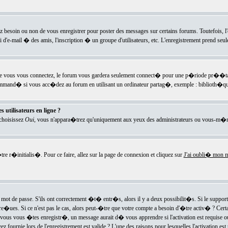
ez besoin ou non de vous enregistrer pour poster des messages sur certains forums. Toutefois,
i d'e-mail � des amis, l'inscription � un groupe d'utilisateurs, etc. L'enregistrement prend seu
e vous vous connectez, le forum vous gardera seulement connect� pour une p�riode pr��tabli
ecommand� si vous acc�dez au forum en utilisant un ordinateur partag�, exemple : biblioth�qu
 utilisateurs en ligne ?
 choisissez
Oui
, vous n'appara�trez qu'uniquement aux yeux des administrateurs ou vous-m�m
re r�initialis�. Pour ce faire, allez sur la page de connexion et cliquez sur
J'ai oubli� mon m
mot de passe. S'ils ont correctement �t� entr�s, alors il y a deux possibilit�s. Si le suppo
 re�ues. Si ce n'est pas le cas, alors peut-�tre que votre compte a besoin d'�tre activ� ? Cer
ous vous �tes enregistr�, un message aurait d� vous apprendre si l'activation est requise ou n
fournie lors de l'enregistrement est valide ? L'une des raisons pour lesquelles l'activation est