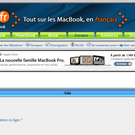
ade !
général
-
Aller au menu de la rubrique
ook
PowerBook
iBook
Forums
Annonces
Do
ste des Membres
Groupes
S'enregistrer
Profil
Se connecter pour v�rifier se
Aide
teurs en ligne ?