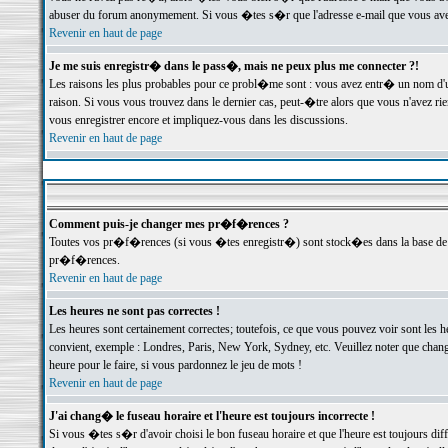
abuser du forum anonymement. Si vous �tes s�r que l'adresse e-mail que vous avez f
Revenir en haut de page
Je me suis enregistr� dans le pass�, mais ne peux plus me connecter ?!
Les raisons les plus probables pour ce probl�me sont : vous avez entr� un nom d'
raison. Si vous vous trouvez dans le dernier cas, peut-�tre alors que vous n'avez ri
vous enregistrer encore et impliquez-vous dans les discussions.
Revenir en haut de page
Comment puis-je changer mes pr�f�rences ?
Toutes vos pr�f�rences (si vous �tes enregistr�) sont stock�es dans la base de d
pr�f�rences.
Revenir en haut de page
Les heures ne sont pas correctes !
Les heures sont certainement correctes; toutefois, ce que vous pouvez voir sont les 
convient, exemple : Londres, Paris, New York, Sydney, etc. Veuillez noter que chang
heure pour le faire, si vous pardonnez le jeu de mots !
Revenir en haut de page
J'ai chang� le fuseau horaire et l'heure est toujours incorrecte !
Si vous �tes s�r d'avoir choisi le bon fuseau horaire et que l'heure est toujours 