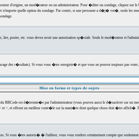
ur d'origine, un mod�rateur ou un administrateur. Pour �diter un sondage, cliquez sur le bou
r n'importe quelle option du sondage. Par contre, si une personne a d�j� vot�, seuls les mod
 sondage.
r, lire, poster, etc. vous devez avoir une autorisation sp�ciale. Seuls le mod�rateur et l'admin
trucage des r�sultats). Si vous vous �tes enregistr� et que vous ne pouvez toujours pas voter
Mise en forme et types de sujets
 du BBCode est d�termin�e par l'administrateur (vous pouvez aussi le d�sactiver sur un mess
< et >, et offrent un meilleur contr�le sur la mani�re dont quelque chose doit �tre affich�. Po
sus. Si vous �tes autoris� � l'utiliser, vous vous rendrez certainement compte que seulement 