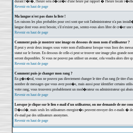
durant l'�t�, l'heure sera d�cal�e d'une heure par rapport � l'heure locale r�elle
Revenir en haut de page
Ma langue n'est pas dans la liste !
Les raisons les plus probables pour ceci sont que soit l'administrateur n'a pas instal
langue dont vous avez besoin; s'il n'existe pas, sentez-vous alors libre de cr�er un
Revenir en haut de page
Comment puis-je montrer une image en dessous de mon nom d'utilisateur ?
Il peut y avoir deux images sous votre nom d'utilisateur lorsque vous lisez des me
statut sur le forum. En dessous de celle-ci peut se trouver une image plus grande n
seront disponibles. Si vous ne pouvez pas utiliser un avatar, cela voudra alors dire
Revenir en haut de page
Comment puis-je changer mon rang ?
En g�n�ral, vous ne pouvez pas directement changer le titre d'un rang (le titre d'un 
nombre de messages que vous avez post�s, mais aussi pour identifier certains utilisa
votre rang; vous trouverez probablement un mod�rateur ou administrateur qui abais
Revenir en haut de page
Lorsque je clique sur le lien e-mail d'un utilisateur, on me demande de me conn
D�sol�, mais seuls les utilisateurs enregistr�s peuvent envoyer des e-mails � des 
d'e-mail par des utilisateurs anonymes.
Revenir en haut de page