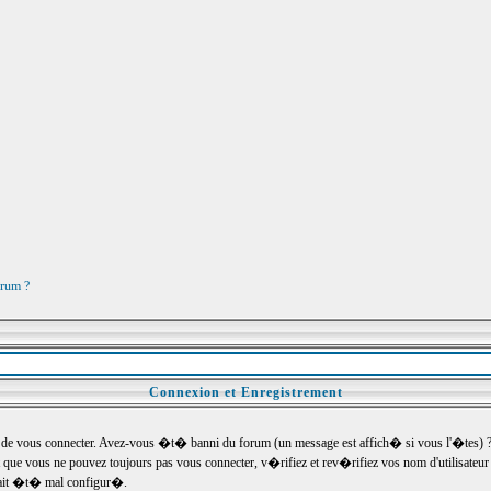
orum ?
Connexion et Enregistrement
e vous connecter. Avez-vous �t� banni du forum (un message est affich� si vous l'�tes) ? Si
 que vous ne pouvez toujours pas vous connecter, v�rifiez et rev�rifiez vos nom d'utilisateu
um ait �t� mal configur�.