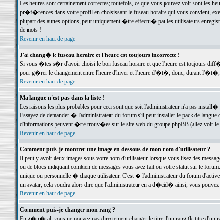
Les heures sont certainement correctes; toutefois, ce que vous pouvez voir sont les he
pr�f�rences dans votre profil en choisissant le fuseau horaire qui vous convient, exe
plupart des autres options, peut uniquement �tre effectu� par les utilisateurs enregis
de mots !
Revenir en haut de page
J'ai chang� le fuseau horaire et l'heure est toujours incorrecte !
Si vous �tes s�r d'avoir choisi le bon fuseau horaire et que l'heure est toujours d
pour g�rer le changement entre l'heure d'hiver et l'heure d'�t�; donc, durant l'�t�,
Revenir en haut de page
Ma langue n'est pas dans la liste !
Les raisons les plus probables pour ceci sont que soit l'administrateur n'a pas install�
Essayez de demander � l'administrateur du forum s'il peut installer le pack de langue d
d'informations peuvent �tre trouv�es sur le site web du groupe phpBB (allez voir le l
Revenir en haut de page
Comment puis-je montrer une image en dessous de mon nom d'utilisateur ?
Il peut y avoir deux images sous votre nom d'utilisateur lorsque vous lisez des mess
ou de blocs indiquant combien de messages vous avez fait ou votre statut sur le for
unique ou personnelle � chaque utilisateur. C'est � l'administrateur du forum d'activer
un avatar, cela voudra alors dire que l'administrateur en a d�cid� ainsi, vous pouvez
Revenir en haut de page
Comment puis-je changer mon rang ?
En g�n�ral, vous ne pouvez pas directement changer le titre d'un rang (le titre d'un ra