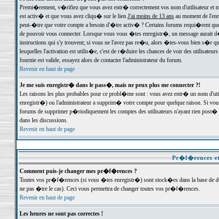
Premi�rement, v�rifiez que vous avez entr� correctement vos nom d'utilisateur et mo
est activ� et que vous avez cliqu� sur le lien
J'ai moins de 13 ans
au moment de l'enre
peut-�tre que votre compte a besoin d'�tre activ� ? Certains forums requi�rent que 
de pouvoir vous connecter. Lorsque vous vous �tes enregistr�, un message aurait d� v
instructions qui s'y trouvent; si vous ne l'avez pas re�u, alors �tes-vous bien s�r que
lesquelles l'activation est utilis�e, c'est de r�duire les chances de voir des utilis
fournie est valide, essayez alors de contacter l'administrateur du forum.
Revenir en haut de page
Je me suis enregistr� dans le pass�, mais ne peux plus me connecter ?!
Les raisons les plus probables pour ce probl�me sont : vous avez entr� un nom d'ut
enregistr�) ou l'administrateur a supprim� votre compte pour quelque raison. Si vous 
forums de supprimer p�riodiquement les comptes des utilisateurs n'ayant rien post� a
dans les discussions.
Revenir en haut de page
Pr�f�rences et
Comment puis-je changer mes pr�f�rences ?
Toutes vos pr�f�rences (si vous �tes enregistr�) sont stock�es dans la base de don
ne pas �tre le cas). Ceci vous permettra de changer toutes vos pr�f�rences.
Revenir en haut de page
Les heures ne sont pas correctes !