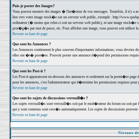
Puis-je poster des Images?
Vous pouvez montrer des images � l'int�rieur de vos messages. Toutefois, il n'y a 
lien vers votre image stock�e sur un serveur web public, exemple : http://www.quelq
ordinateur (� moins que celui-ci soit un serveur web public), ni une image stock�e su
prot�g�s par mot de passe, etc. Pour afficher une image, vous pouvez soit utiliser 
Revenir en haut de page
Que sont les Annonces ?
Les Annonces contiennent le plus souvent d'importantes informations; vous devriez d
elles ont �t� post�es. Pouvoir poster une annonce d�pend des permissions requises;
Revenir en haut de page
Que sont les Post-it ?
Les Post-it apparaissent en-dessous des annonces et seulement sur la premi�re page 
pour les annonces, c'est l'administrateur qui d�termine les permissions requises pour 
Revenir en haut de page
Que sont les sujets de discussions verrouill�s ?
Les sujets verrouill�s sont verrouill�s soit par le mod�rateur du forum ou soit par 
qui y sont contenus sont cess�s automatiquement. Les sujets de discussions peuvent 
Revenir en haut de page
Niveaux de