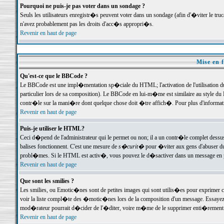
Pourquoi ne puis-je pas voter dans un sondage ?
Seuls les utilisateurs enregistr�s peuvent voter dans un sondage (afin d'�viter le tr
n'avez probablement pas les droits d'acc�s appropri�s.
Revenir en haut de page
Mise en f
Qu'est-ce que le BBCode ?
Le BBCode est une impl�mentation sp�ciale du HTML; l'activation de l'utilisation 
particulier lors de sa composition). Le BBCode en lui-m�me est similaire au style du H
contr�le sur la mani�re dont quelque chose doit �tre affich�. Pour plus d'information
Revenir en haut de page
Puis-je utiliser le HTML?
Ceci d�pend de l'administrateur qui le permet ou non; il a un contr�le complet dessu
balises fonctionnent. C'est une mesure de
s�curit�
pour �viter aux gens d'abuser du 
probl�mes. Si le HTML est activ�, vous pouvez le d�sactiver dans un message en par
Revenir en haut de page
Que sont les smilies ?
Les smilies, ou Emotic�nes sont de petites images qui sont utilis�es pour exprimer certa
voir la liste compl�te des �motic�nes lors de la composition d'un message. Essayez de 
mod�rateur pourrait d�cider de l'�diter, voire m�me de le supprimer enti�rement
Revenir en haut de page