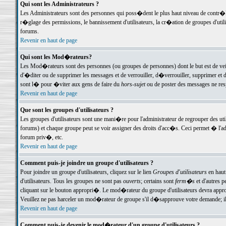
Qui sont les Administrateurs ?
Les Administrateurs sont des personnes qui poss�dent le plus haut niveau de contr�le 
r�glage des permissions, le bannissement d'utilisateurs, la cr�ation de groupes d'uti
forums.
Revenir en haut de page
Qui sont les Mod�rateurs?
Les Mod�rateurs sont des personnes (ou groupes de personnes) dont le but est de veil
d'�diter ou de supprimer les messages et de verrouiller, d�verrouiller, supprimer 
sont l� pour �viter aux gens de faire du
hors-sujet
ou de poster des messages ne res
Revenir en haut de page
Que sont les groupes d'utilisateurs ?
Les groupes d'utilisateurs sont une mani�re pour l'administrateur de regrouper des util
forums) et chaque groupe peut se voir assigner des droits d'acc�s. Ceci permet � 
forum priv�, etc.
Revenir en haut de page
Comment puis-je joindre un groupe d'utilisateurs ?
Pour joindre un groupe d'utilisateurs, cliquez sur le lien
Groupes d'utilisateurs
en haut
d'utilisateurs. Tous les groupes ne sont pas
ouverts
; certains sont
ferm�s
et d'autres p
cliquant sur le bouton appropri�. Le mod�rateur du groupe d'utilisateurs devra appro
Veuillez ne pas harceler un mod�rateur de groupe s'il d�sapprouve votre demande; il 
Revenir en haut de page
Comment puis-je devenir le mod�rateur d'un groupe d'utilisateurs ?