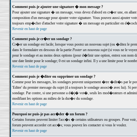
Comment puis-je ajouter une signature � mon message ?
Pour ajouter une signature � un message, vous devez d'abord en cr�er une, en allant
composition d'un message pour ajouter votre signature. Vous pouvez aussi ajouter vot
toujours emp�cher d'attacher votre signature � un message en particulier en d�cochan
Revenir en haut de page
Comment puis-je cr�er un sondage ?
Cr�er un sondage est facile; lorsque vous postez un nouveau sujet (ou �ditez le premie
dans le formulaire en dessous de la partie
Poster un nouveau sujet
(si vous ne le voyez
pour le sondage et au moins deux options (pour d�finir une option, entrez son nom d
une date limite pour le sondage; 0 est un sondage infini. Il y a une limite pour le nomb
Revenir en haut de page
Comment puis-je �diter ou supprimer un sondage ?
Comme pour les messages, les sondages peuvent uniquement �tre �dit�s par le poste
'Editer' du premier message du sujet (il a toujours le sondage associ� avec lui). Si 
sondage. Par contre, si une personne a d�j� vot�, seuls les mod�rateurs et administ
modifiant les options au milieu de la dur�e du sondage.
Revenir en haut de page
Pourquoi ne puis-je pas acc�der � un forum ?
Certains forums peuvent limiter l'acc�s � certains utilisateurs ou groupes. Pour voir, 
forum peuvent accorder cet acc�s; vous pouvez les contacter si vous le voulez.
Revenir en haut de page