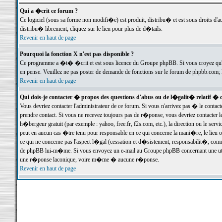
Qui a �crit ce forum ?
Ce logiciel (sous sa forme non modifi�e) est produit, distribu� et est sous droits d'a
distribu� librement; cliquez sur le lien pour plus de d�tails.
Revenir en haut de page
Pourquoi la fonction X n'est pas disponible ?
Ce programme a �t� �crit et est sous licence du Groupe phpBB. Si vous croyez qu'un
en pense. Veuillez ne pas poster de demande de fonctions sur le forum de phpbb.com; 
Revenir en haut de page
Qui dois-je contacter � propos des questions d'abus ou de l�galit� relatif � 
Vous devriez contacter l'administrateur de ce forum. Si vous n'arrivez pas � le conta
prendre contact. Si vous ne recevez toujours pas de r�ponse, vous devriez contacter 
h�bergeur gratuit (par exemple : yahoo, free.fr, f2s.com, etc.), la direction ou le se
peut en aucun cas �tre tenu pour responsable en ce qui concerne la mani�re, le lieu ou 
ce qui ne concerne pas l'aspect l�gal (cessation et d�sistement, responsabilit�, comm
de phpBB lui-m�me. Si vous envoyez un e-mail au Groupe phpBB concernant une utili
une r�ponse laconique, voire m�me � aucune r�ponse.
Revenir en haut de page