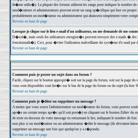
th�me utilis�). La plupart des forums utilisent les rangs pour indiquer le nombre de m
mod�rateurs et administrateurs peuvent avoir un rang sp�cifique qui leur est propre. 
probablement un mod�rateur ou administrateur qui abaissera simplement votre compte
Revenir en haut de page
Lorsque je clique sur le lien e-mail d'un utilisateur, on me demande de me conne
D�sol�, mais seuls les utilisateurs enregistr�s peuvent envoyer des e-mails � des ge
fonctionnalit�). Ceci, pour �viter l'utilisation malveillante du syst�me d'e-mail par 
Revenir en haut de page
Comment puis-je poster un sujet dans un forum ?
Facile, cliquez sur le bouton appropri� soit sur la page du forum, soit sur la page du 
vous sont disponibles sont list�s sur le bas de la page du forum ou du sujet (la liste
V
Revenir en haut de page
Comment puis-je �diter ou supprimer un message ?
A moins que vous soyez l'administrateur ou mod�rateur du forum, vous pouvez seul
apr�s un certain temps apr�s qu'il soit post�) en cliquant sur le bouton
Editer
du me
de texte en dessous de votre message en retournant le lire, indiquant le nombre de fo
non plus si un mod�rateur ou un administrateur �dite le message (ils devraient laisser
supprimer un message une fois que quelqu'un y a r�pondu.
Revenir en haut de page