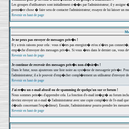
Les groupes d'utilisateurs sont initiallement cr��s par l'administrateur; il y assign
premi�re chose � faire sera de contacter l'administrateur; essayez de lui laisser un 
Revenir en haut de page
Me
Je ne peux pas envoyer de messages priv�s !
Il y a trois raisons pour cela : vous n'�tes pas enregistr� et/ou n'�tes pas connect�
emp�che d'envoyer des messages priv�s. Si vous �tes dans le dernier cas, vous devr
Revenir en haut de page
Je continue de recevoir des messages priv�s non-d�sir�s !
Dans le futur, nous ajouterons une liste noire au syst�me de messagerie priv�e. P
l'administrateur; il a le pouvoir d'emp�cher compl�tement un utilisateur d'envoyer 
Revenir en haut de page
J'ai re�u un e-mail abusif ou de spamming de quelqu'un sur ce forum !
Nous sommes pein�s d'apprendre cela. La fonction d'e-mail int�gr� au forum inclut d
devriez envoyer un e-mail � l'administrateur avec une copie compl�te de l'e-mail que v
d�tails concernant l'exp�diteur). Ensuite, l'administrateur pourra prendre les mesure
Revenir en haut de page