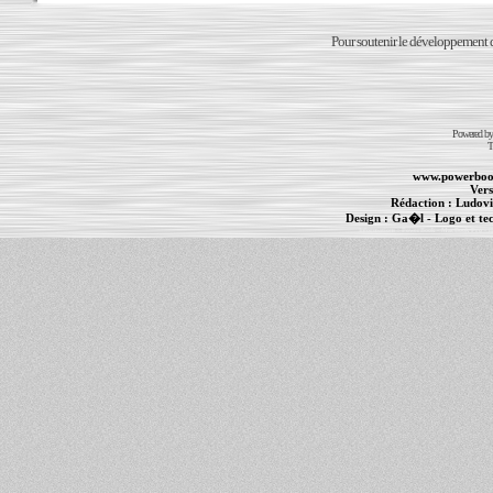
Pour soutenir le développement du
Powered b
T
www.powerboo
Vers
Rédaction :
Ludovi
Design :
Ga�l
- Logo et te
Informations :
PowerBook
-
MacBook Pro
-
i