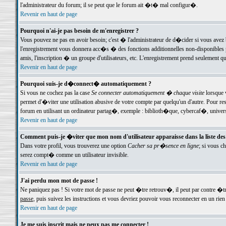
l'administrateur du forum; il se peut que le forum ait �t� mal configur�.
Revenir en haut de page
Pourquoi n'ai-je pas besoin de m'enregistrer ?
Vous pouvez ne pas en avoir besoin; c'est � l'administrateur de d�cider si vous avez 
l'enregistrement vous donnera acc�s � des fonctions additionnelles non-disponibles p
amis, l'inscription � un groupe d'utilisateurs, etc. L'enregistrement prend seulement q
Revenir en haut de page
Pourquoi suis-je d�connect� automatiquement ?
Si vous ne cochez pas la case
Se connecter automatiquement � chaque visite
lorsque 
permet d'�viter une utilisation abusive de votre compte par quelqu'un d'autre. Pour 
forum en utilisant un ordinateur partag�, exemple : biblioth�que, cybercaf�, univers
Revenir en haut de page
Comment puis-je �viter que mon nom d'utilisateur apparaisse dans la liste des u
Dans votre profil, vous trouverez une option
Cacher sa pr�sence en ligne
; si vous c
serez compt� comme un utilisateur invisible.
Revenir en haut de page
J'ai perdu mon mot de passe !
Ne paniquez pas ! Si votre mot de passe ne peut �tre retrouv�, il peut par contre �tre
passe
, puis suivez les instructions et vous devriez pouvoir vous reconnecter en un rien
Revenir en haut de page
Je me suis inscrit mais ne peux pas me connecter !