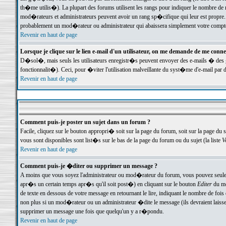
th�me utilis�). La plupart des forums utilisent les rangs pour indiquer le nombre de m
mod�rateurs et administrateurs peuvent avoir un rang sp�cifique qui leur est propre. 
probablement un mod�rateur ou administrateur qui abaissera simplement votre compte
Revenir en haut de page
Lorsque je clique sur le lien e-mail d'un utilisateur, on me demande de me conne
D�sol�, mais seuls les utilisateurs enregistr�s peuvent envoyer des e-mails � des ge
fonctionnalit�). Ceci, pour �viter l'utilisation malveillante du syst�me d'e-mail par 
Revenir en haut de page
Comment puis-je poster un sujet dans un forum ?
Facile, cliquez sur le bouton appropri� soit sur la page du forum, soit sur la page du 
vous sont disponibles sont list�s sur le bas de la page du forum ou du sujet (la liste
V
Revenir en haut de page
Comment puis-je �diter ou supprimer un message ?
A moins que vous soyez l'administrateur ou mod�rateur du forum, vous pouvez seul
apr�s un certain temps apr�s qu'il soit post�) en cliquant sur le bouton
Editer
du me
de texte en dessous de votre message en retournant le lire, indiquant le nombre de fo
non plus si un mod�rateur ou un administrateur �dite le message (ils devraient laisser
supprimer un message une fois que quelqu'un y a r�pondu.
Revenir en haut de page