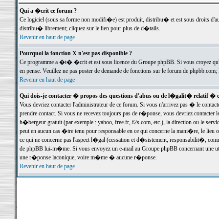
Qui a �crit ce forum ?
Ce logiciel (sous sa forme non modifi�e) est produit, distribu� et est sous droits d'a
distribu� librement; cliquez sur le lien pour plus de d�tails.
Revenir en haut de page
Pourquoi la fonction X n'est pas disponible ?
Ce programme a �t� �crit et est sous licence du Groupe phpBB. Si vous croyez qu'un
en pense. Veuillez ne pas poster de demande de fonctions sur le forum de phpbb.com; 
Revenir en haut de page
Qui dois-je contacter � propos des questions d'abus ou de l�galit� relatif � 
Vous devriez contacter l'administrateur de ce forum. Si vous n'arrivez pas � le conta
prendre contact. Si vous ne recevez toujours pas de r�ponse, vous devriez contacter 
h�bergeur gratuit (par exemple : yahoo, free.fr, f2s.com, etc.), la direction ou le se
peut en aucun cas �tre tenu pour responsable en ce qui concerne la mani�re, le lieu ou 
ce qui ne concerne pas l'aspect l�gal (cessation et d�sistement, responsabilit�, comm
de phpBB lui-m�me. Si vous envoyez un e-mail au Groupe phpBB concernant une utili
une r�ponse laconique, voire m�me � aucune r�ponse.
Revenir en haut de page