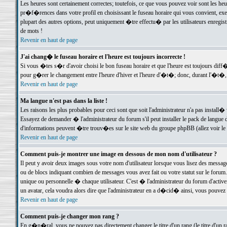
Les heures sont certainement correctes; toutefois, ce que vous pouvez voir sont les he
pr�f�rences dans votre profil en choisissant le fuseau horaire qui vous convient, exe
plupart des autres options, peut uniquement �tre effectu� par les utilisateurs enregis
de mots !
Revenir en haut de page
J'ai chang� le fuseau horaire et l'heure est toujours incorrecte !
Si vous �tes s�r d'avoir choisi le bon fuseau horaire et que l'heure est toujours d
pour g�rer le changement entre l'heure d'hiver et l'heure d'�t�; donc, durant l'�t�,
Revenir en haut de page
Ma langue n'est pas dans la liste !
Les raisons les plus probables pour ceci sont que soit l'administrateur n'a pas install�
Essayez de demander � l'administrateur du forum s'il peut installer le pack de langue d
d'informations peuvent �tre trouv�es sur le site web du groupe phpBB (allez voir le l
Revenir en haut de page
Comment puis-je montrer une image en dessous de mon nom d'utilisateur ?
Il peut y avoir deux images sous votre nom d'utilisateur lorsque vous lisez des mess
ou de blocs indiquant combien de messages vous avez fait ou votre statut sur le for
unique ou personnelle � chaque utilisateur. C'est � l'administrateur du forum d'activer
un avatar, cela voudra alors dire que l'administrateur en a d�cid� ainsi, vous pouvez
Revenir en haut de page
Comment puis-je changer mon rang ?
En g�n�ral, vous ne pouvez pas directement changer le titre d'un rang (le titre d'un ra