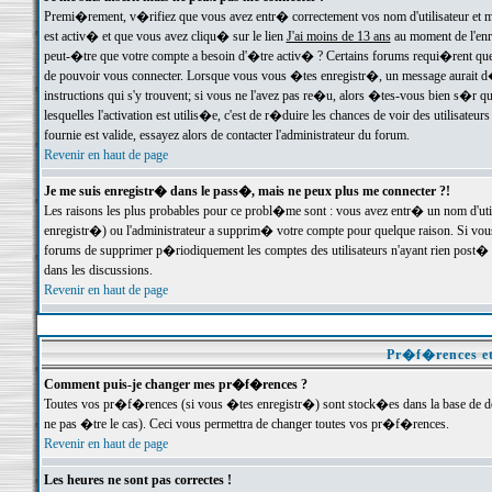
Premi�rement, v�rifiez que vous avez entr� correctement vos nom d'utilisateur et mo
est activ� et que vous avez cliqu� sur le lien
J'ai moins de 13 ans
au moment de l'enre
peut-�tre que votre compte a besoin d'�tre activ� ? Certains forums requi�rent que 
de pouvoir vous connecter. Lorsque vous vous �tes enregistr�, un message aurait d� v
instructions qui s'y trouvent; si vous ne l'avez pas re�u, alors �tes-vous bien s�r que
lesquelles l'activation est utilis�e, c'est de r�duire les chances de voir des utilis
fournie est valide, essayez alors de contacter l'administrateur du forum.
Revenir en haut de page
Je me suis enregistr� dans le pass�, mais ne peux plus me connecter ?!
Les raisons les plus probables pour ce probl�me sont : vous avez entr� un nom d'ut
enregistr�) ou l'administrateur a supprim� votre compte pour quelque raison. Si vous 
forums de supprimer p�riodiquement les comptes des utilisateurs n'ayant rien post� a
dans les discussions.
Revenir en haut de page
Pr�f�rences et
Comment puis-je changer mes pr�f�rences ?
Toutes vos pr�f�rences (si vous �tes enregistr�) sont stock�es dans la base de don
ne pas �tre le cas). Ceci vous permettra de changer toutes vos pr�f�rences.
Revenir en haut de page
Les heures ne sont pas correctes !