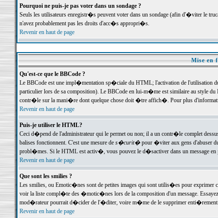
Pourquoi ne puis-je pas voter dans un sondage ?
Seuls les utilisateurs enregistr�s peuvent voter dans un sondage (afin d'�viter le tr
n'avez probablement pas les droits d'acc�s appropri�s.
Revenir en haut de page
Mise en f
Qu'est-ce que le BBCode ?
Le BBCode est une impl�mentation sp�ciale du HTML; l'activation de l'utilisation 
particulier lors de sa composition). Le BBCode en lui-m�me est similaire au style du H
contr�le sur la mani�re dont quelque chose doit �tre affich�. Pour plus d'information
Revenir en haut de page
Puis-je utiliser le HTML?
Ceci d�pend de l'administrateur qui le permet ou non; il a un contr�le complet dessu
balises fonctionnent. C'est une mesure de
s�curit�
pour �viter aux gens d'abuser du 
probl�mes. Si le HTML est activ�, vous pouvez le d�sactiver dans un message en par
Revenir en haut de page
Que sont les smilies ?
Les smilies, ou Emotic�nes sont de petites images qui sont utilis�es pour exprimer certa
voir la liste compl�te des �motic�nes lors de la composition d'un message. Essayez de 
mod�rateur pourrait d�cider de l'�diter, voire m�me de le supprimer enti�rement
Revenir en haut de page