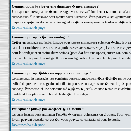
Comment puis-je ajouter une signature � mon message ?
Pour ajouter une signature � un message, vous devez d'abord en cr�er une, en allant
composition d'un message pour ajouter votre signature. Vous pouvez aussi ajouter vot
toujours emp�cher d'attacher votre signature � un message en particulier en d�cochan
Revenir en haut de page
Comment puis-je cr�er un sondage ?
Cr�er un sondage est facile; lorsque vous postez un nouveau sujet (ou �ditez le premie
dans le formulaire en dessous de la partie
Poster un nouveau sujet
(si vous ne le voyez
pour le sondage et au moins deux options (pour d�finir une option, entrez son nom d
une date limite pour le sondage; 0 est un sondage infini. Il y a une limite pour le nomb
Revenir en haut de page
Comment puis-je �diter ou supprimer un sondage ?
Comme pour les messages, les sondages peuvent uniquement �tre �dit�s par le poste
'Editer' du premier message du sujet (il a toujours le sondage associ� avec lui). Si 
sondage. Par contre, si une personne a d�j� vot�, seuls les mod�rateurs et administ
modifiant les options au milieu de la dur�e du sondage.
Revenir en haut de page
Pourquoi ne puis-je pas acc�der � un forum ?
Certains forums peuvent limiter l'acc�s � certains utilisateurs ou groupes. Pour voir, 
forum peuvent accorder cet acc�s; vous pouvez les contacter si vous le voulez.
Revenir en haut de page