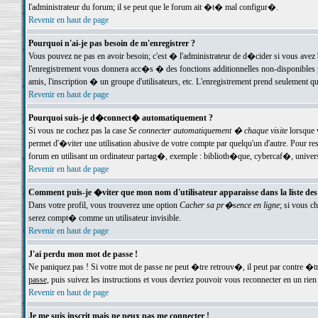
l'administrateur du forum; il se peut que le forum ait �t� mal configur�.
Revenir en haut de page
Pourquoi n'ai-je pas besoin de m'enregistrer ?
Vous pouvez ne pas en avoir besoin; c'est � l'administrateur de d�cider si vous avez 
l'enregistrement vous donnera acc�s � des fonctions additionnelles non-disponibles p
amis, l'inscription � un groupe d'utilisateurs, etc. L'enregistrement prend seulement q
Revenir en haut de page
Pourquoi suis-je d�connect� automatiquement ?
Si vous ne cochez pas la case
Se connecter automatiquement � chaque visite
lorsque 
permet d'�viter une utilisation abusive de votre compte par quelqu'un d'autre. Pour 
forum en utilisant un ordinateur partag�, exemple : biblioth�que, cybercaf�, univers
Revenir en haut de page
Comment puis-je �viter que mon nom d'utilisateur apparaisse dans la liste des u
Dans votre profil, vous trouverez une option
Cacher sa pr�sence en ligne
; si vous c
serez compt� comme un utilisateur invisible.
Revenir en haut de page
J'ai perdu mon mot de passe !
Ne paniquez pas ! Si votre mot de passe ne peut �tre retrouv�, il peut par contre �tre
passe
, puis suivez les instructions et vous devriez pouvoir vous reconnecter en un rien
Revenir en haut de page
Je me suis inscrit mais ne peux pas me connecter !