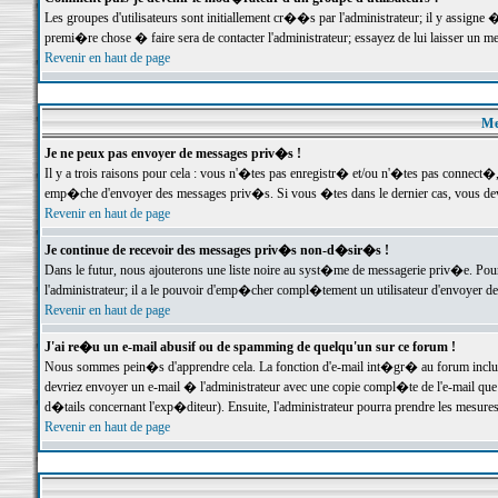
Les groupes d'utilisateurs sont initiallement cr��s par l'administrateur; il y assign
premi�re chose � faire sera de contacter l'administrateur; essayez de lui laisser un 
Revenir en haut de page
Me
Je ne peux pas envoyer de messages priv�s !
Il y a trois raisons pour cela : vous n'�tes pas enregistr� et/ou n'�tes pas connect�
emp�che d'envoyer des messages priv�s. Si vous �tes dans le dernier cas, vous devr
Revenir en haut de page
Je continue de recevoir des messages priv�s non-d�sir�s !
Dans le futur, nous ajouterons une liste noire au syst�me de messagerie priv�e. P
l'administrateur; il a le pouvoir d'emp�cher compl�tement un utilisateur d'envoyer 
Revenir en haut de page
J'ai re�u un e-mail abusif ou de spamming de quelqu'un sur ce forum !
Nous sommes pein�s d'apprendre cela. La fonction d'e-mail int�gr� au forum inclut d
devriez envoyer un e-mail � l'administrateur avec une copie compl�te de l'e-mail que v
d�tails concernant l'exp�diteur). Ensuite, l'administrateur pourra prendre les mesure
Revenir en haut de page