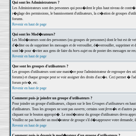
Qui sont les Administrateurs ?
Les Administrateurs sont des personnes qui poss�dent le plus haut niveau de contr�le 
r�glage des permissions, le bannissement d'utilisateurs, la cr�ation de groupes d'uti
forums.
Revenir en haut de page
Qui sont les Mod�rateurs?
Les Mod�rateurs sont des personnes (ou groupes de personnes) dont le but est de veil
d'�diter ou de supprimer les messages et de verrouiller, d�verrouiller, supprimer 
sont l� pour �viter aux gens de faire du
hors-sujet
ou de poster des messages ne res
Revenir en haut de page
Que sont les groupes d'utilisateurs ?
Les groupes d'utilisateurs sont une mani�re pour l'administrateur de regrouper des util
forums) et chaque groupe peut se voir assigner des droits d'acc�s. Ceci permet � 
forum priv�, etc.
Revenir en haut de page
Comment puis-je joindre un groupe d'utilisateurs ?
Pour joindre un groupe d'utilisateurs, cliquez sur le lien
Groupes d'utilisateurs
en haut
d'utilisateurs. Tous les groupes ne sont pas
ouverts
; certains sont
ferm�s
et d'autres p
cliquant sur le bouton appropri�. Le mod�rateur du groupe d'utilisateurs devra appro
Veuillez ne pas harceler un mod�rateur de groupe s'il d�sapprouve votre demande; il 
Revenir en haut de page
Comment puis-je devenir le mod�rateur d'un groupe d'utilisateurs ?