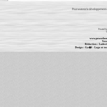
Pour soutenir le développement du
Powered b
T
www.powerboo
Vers
Rédaction :
Ludovi
Design :
Ga�l
- Logo et te
Informations :
PowerBook
-
MacBook Pro
-
i