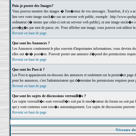
Puis-je poster des Images?
Vous pouvez montrer des images � l'int�rieur de vos messages. Toutefois, il n'y a 
lien vers votre image stock�e sur un serveur web public, exemple : http://www.quelq
ordinateur (� moins que celui-ci soit un serveur web public), ni une image stock�e su
prot�g�s par mot de passe, etc. Pour afficher une image, vous pouvez soit utiliser 
Revenir en haut de page
Que sont les Annonces ?
Les Annonces contiennent le plus souvent d'importantes informations; vous devriez d
elles ont �t� post�es. Pouvoir poster une annonce d�pend des permissions requises;
Revenir en haut de page
Que sont les Post-it ?
Les Post-it apparaissent en-dessous des annonces et seulement sur la premi�re page 
pour les annonces, c'est l'administrateur qui d�termine les permissions requises pour 
Revenir en haut de page
Que sont les sujets de discussions verrouill�s ?
Les sujets verrouill�s sont verrouill�s soit par le mod�rateur du forum ou soit par 
qui y sont contenus sont cess�s automatiquement. Les sujets de discussions peuvent 
Revenir en haut de page
Niveaux de