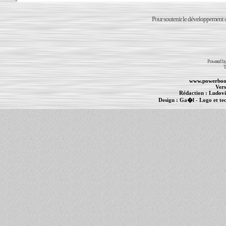
Pour soutenir le développement du
Powered b
T
www.powerboo
Vers
Rédaction :
Ludovi
Design :
Ga�l
- Logo et te
Informations :
PowerBook
-
MacBook Pro
-
i