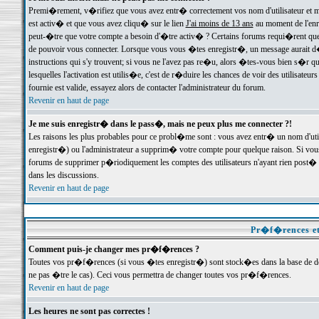
Premi�rement, v�rifiez que vous avez entr� correctement vos nom d'utilisateur et mo
est activ� et que vous avez cliqu� sur le lien
J'ai moins de 13 ans
au moment de l'enre
peut-�tre que votre compte a besoin d'�tre activ� ? Certains forums requi�rent que 
de pouvoir vous connecter. Lorsque vous vous �tes enregistr�, un message aurait d� v
instructions qui s'y trouvent; si vous ne l'avez pas re�u, alors �tes-vous bien s�r que
lesquelles l'activation est utilis�e, c'est de r�duire les chances de voir des utilis
fournie est valide, essayez alors de contacter l'administrateur du forum.
Revenir en haut de page
Je me suis enregistr� dans le pass�, mais ne peux plus me connecter ?!
Les raisons les plus probables pour ce probl�me sont : vous avez entr� un nom d'ut
enregistr�) ou l'administrateur a supprim� votre compte pour quelque raison. Si vous 
forums de supprimer p�riodiquement les comptes des utilisateurs n'ayant rien post� a
dans les discussions.
Revenir en haut de page
Pr�f�rences et
Comment puis-je changer mes pr�f�rences ?
Toutes vos pr�f�rences (si vous �tes enregistr�) sont stock�es dans la base de don
ne pas �tre le cas). Ceci vous permettra de changer toutes vos pr�f�rences.
Revenir en haut de page
Les heures ne sont pas correctes !