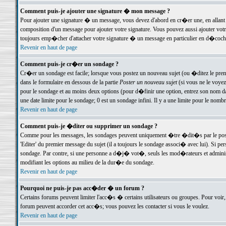
Comment puis-je ajouter une signature � mon message ?
Pour ajouter une signature � un message, vous devez d'abord en cr�er une, en allant
composition d'un message pour ajouter votre signature. Vous pouvez aussi ajouter vot
toujours emp�cher d'attacher votre signature � un message en particulier en d�cochan
Revenir en haut de page
Comment puis-je cr�er un sondage ?
Cr�er un sondage est facile; lorsque vous postez un nouveau sujet (ou �ditez le premie
dans le formulaire en dessous de la partie
Poster un nouveau sujet
(si vous ne le voyez
pour le sondage et au moins deux options (pour d�finir une option, entrez son nom d
une date limite pour le sondage; 0 est un sondage infini. Il y a une limite pour le nomb
Revenir en haut de page
Comment puis-je �diter ou supprimer un sondage ?
Comme pour les messages, les sondages peuvent uniquement �tre �dit�s par le poste
'Editer' du premier message du sujet (il a toujours le sondage associ� avec lui). Si 
sondage. Par contre, si une personne a d�j� vot�, seuls les mod�rateurs et administ
modifiant les options au milieu de la dur�e du sondage.
Revenir en haut de page
Pourquoi ne puis-je pas acc�der � un forum ?
Certains forums peuvent limiter l'acc�s � certains utilisateurs ou groupes. Pour voir, 
forum peuvent accorder cet acc�s; vous pouvez les contacter si vous le voulez.
Revenir en haut de page