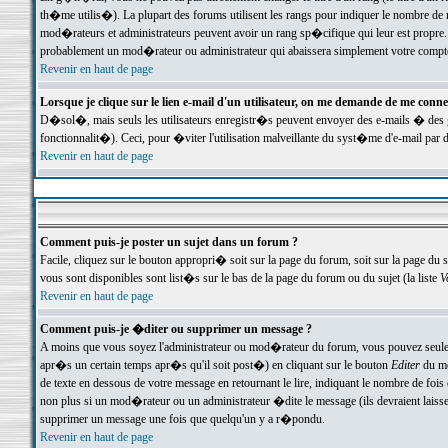
th�me utilis�). La plupart des forums utilisent les rangs pour indiquer le nombre de m
mod�rateurs et administrateurs peuvent avoir un rang sp�cifique qui leur est propre. 
probablement un mod�rateur ou administrateur qui abaissera simplement votre compte
Revenir en haut de page
Lorsque je clique sur le lien e-mail d'un utilisateur, on me demande de me conne
D�sol�, mais seuls les utilisateurs enregistr�s peuvent envoyer des e-mails � des ge
fonctionnalit�). Ceci, pour �viter l'utilisation malveillante du syst�me d'e-mail par 
Revenir en haut de page
Comment puis-je poster un sujet dans un forum ?
Facile, cliquez sur le bouton appropri� soit sur la page du forum, soit sur la page du 
vous sont disponibles sont list�s sur le bas de la page du forum ou du sujet (la liste
V
Revenir en haut de page
Comment puis-je �diter ou supprimer un message ?
A moins que vous soyez l'administrateur ou mod�rateur du forum, vous pouvez seul
apr�s un certain temps apr�s qu'il soit post�) en cliquant sur le bouton
Editer
du me
de texte en dessous de votre message en retournant le lire, indiquant le nombre de fo
non plus si un mod�rateur ou un administrateur �dite le message (ils devraient laisser
supprimer un message une fois que quelqu'un y a r�pondu.
Revenir en haut de page