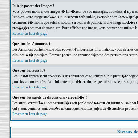
Puis-je poster des Images?
Vous pouvez montrer des images � l'int�rieur de vos messages. Toutefois, il n'y a 
lien vers votre image stock�e sur un serveur web public, exemple : http://www.quelq
ordinateur (� moins que celui-ci soit un serveur web public), ni une image stock�e su
prot�g�s par mot de passe, etc. Pour afficher une image, vous pouvez soit utiliser 
Revenir en haut de page
Que sont les Annonces ?
Les Annonces contiennent le plus souvent d'importantes informations; vous devriez d
elles ont �t� post�es. Pouvoir poster une annonce d�pend des permissions requises;
Revenir en haut de page
Que sont les Post-it ?
Les Post-it apparaissent en-dessous des annonces et seulement sur la premi�re page 
pour les annonces, c'est l'administrateur qui d�termine les permissions requises pour 
Revenir en haut de page
Que sont les sujets de discussions verrouill�s ?
Les sujets verrouill�s sont verrouill�s soit par le mod�rateur du forum ou soit par 
qui y sont contenus sont cess�s automatiquement. Les sujets de discussions peuvent 
Revenir en haut de page
Niveaux de