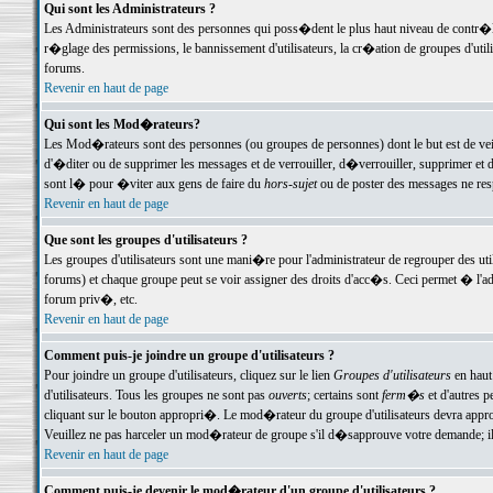
Qui sont les Administrateurs ?
Les Administrateurs sont des personnes qui poss�dent le plus haut niveau de contr�le 
r�glage des permissions, le bannissement d'utilisateurs, la cr�ation de groupes d'uti
forums.
Revenir en haut de page
Qui sont les Mod�rateurs?
Les Mod�rateurs sont des personnes (ou groupes de personnes) dont le but est de veil
d'�diter ou de supprimer les messages et de verrouiller, d�verrouiller, supprimer 
sont l� pour �viter aux gens de faire du
hors-sujet
ou de poster des messages ne res
Revenir en haut de page
Que sont les groupes d'utilisateurs ?
Les groupes d'utilisateurs sont une mani�re pour l'administrateur de regrouper des util
forums) et chaque groupe peut se voir assigner des droits d'acc�s. Ceci permet � 
forum priv�, etc.
Revenir en haut de page
Comment puis-je joindre un groupe d'utilisateurs ?
Pour joindre un groupe d'utilisateurs, cliquez sur le lien
Groupes d'utilisateurs
en haut
d'utilisateurs. Tous les groupes ne sont pas
ouverts
; certains sont
ferm�s
et d'autres p
cliquant sur le bouton appropri�. Le mod�rateur du groupe d'utilisateurs devra appro
Veuillez ne pas harceler un mod�rateur de groupe s'il d�sapprouve votre demande; il 
Revenir en haut de page
Comment puis-je devenir le mod�rateur d'un groupe d'utilisateurs ?