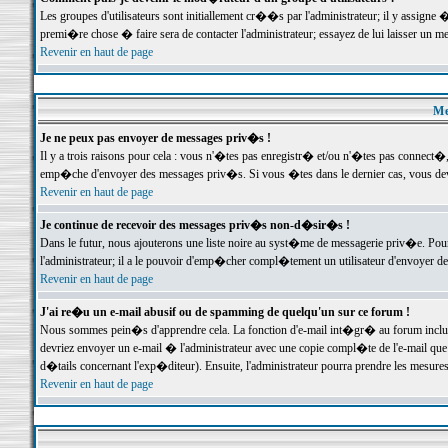
Les groupes d'utilisateurs sont initiallement cr��s par l'administrateur; il y assign
premi�re chose � faire sera de contacter l'administrateur; essayez de lui laisser un 
Revenir en haut de page
Me
Je ne peux pas envoyer de messages priv�s !
Il y a trois raisons pour cela : vous n'�tes pas enregistr� et/ou n'�tes pas connect�
emp�che d'envoyer des messages priv�s. Si vous �tes dans le dernier cas, vous devr
Revenir en haut de page
Je continue de recevoir des messages priv�s non-d�sir�s !
Dans le futur, nous ajouterons une liste noire au syst�me de messagerie priv�e. P
l'administrateur; il a le pouvoir d'emp�cher compl�tement un utilisateur d'envoyer 
Revenir en haut de page
J'ai re�u un e-mail abusif ou de spamming de quelqu'un sur ce forum !
Nous sommes pein�s d'apprendre cela. La fonction d'e-mail int�gr� au forum inclut d
devriez envoyer un e-mail � l'administrateur avec une copie compl�te de l'e-mail que v
d�tails concernant l'exp�diteur). Ensuite, l'administrateur pourra prendre les mesure
Revenir en haut de page