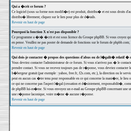
Qui a �crit ce forum ?
Ce logiciel (sous sa forme non modifi�e) est produit, distribu� et est sous droits d'a
distribu� librement; cliquez sur le lien pour plus de d�tails.
Revenir en haut de page
Pourquoi la fonction X n'est pas disponible ?
Ce programme a �t� �crit et est sous licence du Groupe phpBB. Si vous croyez qu'un
en pense. Veuillez ne pas poster de demande de fonctions sur le forum de phpbb.com; 
Revenir en haut de page
Qui dois-je contacter � propos des questions d'abus ou de l�galit� relatif � 
Vous devriez contacter l'administrateur de ce forum. Si vous n'arrivez pas � le conta
prendre contact. Si vous ne recevez toujours pas de r�ponse, vous devriez contacter 
h�bergeur gratuit (par exemple : yahoo, free.fr, f2s.com, etc.), la direction ou le se
peut en aucun cas �tre tenu pour responsable en ce qui concerne la mani�re, le lieu ou 
ce qui ne concerne pas l'aspect l�gal (cessation et d�sistement, responsabilit�, comm
de phpBB lui-m�me. Si vous envoyez un e-mail au Groupe phpBB concernant une utili
une r�ponse laconique, voire m�me � aucune r�ponse.
Revenir en haut de page