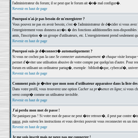
l'administrateur du forum; il se peut que le forum ait �t� mal configur�.
Revenir en haut de page
Pourquoi n'ai-je pas besoin de m'enregistrer ?
Vous pouvez ne pas en avoir besoin; c'est � l'administrateur de d�cider si vous avez 
l'enregistrement vous donnera acc�s � des fonctions additionnelles non-disponibles p
amis, l'inscription � un groupe d'utilisateurs, etc. L'enregistrement prend seulement q
Revenir en haut de page
Pourquoi suis-je d�connect� automatiquement ?
Si vous ne cochez pas la case
Se connecter automatiquement � chaque visite
lorsque 
permet d'�viter une utilisation abusive de votre compte par quelqu'un d'autre. Pour 
forum en utilisant un ordinateur partag�, exemple : biblioth�que, cybercaf�, univers
Revenir en haut de page
Comment puis-je �viter que mon nom d'utilisateur apparaisse dans la liste des u
Dans votre profil, vous trouverez une option
Cacher sa pr�sence en ligne
; si vous c
serez compt� comme un utilisateur invisible.
Revenir en haut de page
J'ai perdu mon mot de passe !
Ne paniquez pas ! Si votre mot de passe ne peut �tre retrouv�, il peut par contre �tre
passe
, puis suivez les instructions et vous devriez pouvoir vous reconnecter en un rien
Revenir en haut de page
Je me suis inscrit mais ne peux pas me connecter !