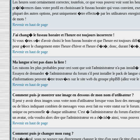
Les heures sont certainement correctes; toutefois, ce que vous pouvez voir sont les he
pr�f�rences dans votre profil en choisissant le fuseau horaire qui vous convient, exe
plupart des autres options, peut uniquement �tre effectu� par les utilisateurs enregis
de mots !
Revenir en haut de page
J'ai chang� le fuseau horaire et l'heure est toujours incorrecte !
Si vous �tes s�r d'avoir choisi le bon fuseau horaire et que l'heure est toujours d
pour g�rer le changement entre l'heure d'hiver et l'heure d'�t�; donc, durant l'�t�,
Revenir en haut de page
Ma langue n'est pas dans la liste !
Les raisons les plus probables pour ceci sont que soit l'administrateur n'a pas install�
Essayez de demander � l'administrateur du forum s'il peut installer le pack de langue d
d'informations peuvent �tre trouv�es sur le site web du groupe phpBB (allez voir le l
Revenir en haut de page
Comment puis-je montrer une image en dessous de mon nom d'utilisateur ?
Il peut y avoir deux images sous votre nom d'utilisateur lorsque vous lisez des mess
ou de blocs indiquant combien de messages vous avez fait ou votre statut sur le for
unique ou personnelle � chaque utilisateur. C'est � l'administrateur du forum d'activer
un avatar, cela voudra alors dire que l'administrateur en a d�cid� ainsi, vous pouvez
Revenir en haut de page
Comment puis-je changer mon rang ?
En g�n�ral, vous ne pouvez pas directement changer le titre d'un rang (le titre d'un ra