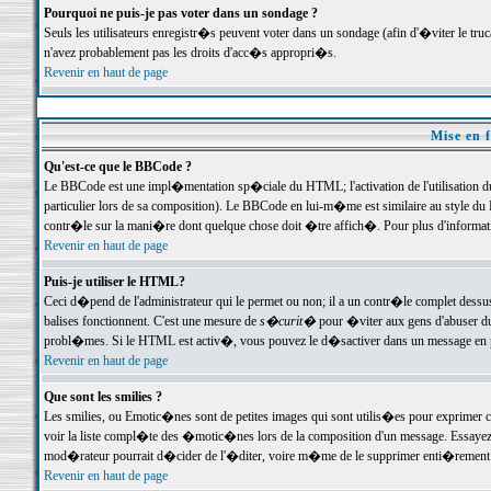
Pourquoi ne puis-je pas voter dans un sondage ?
Seuls les utilisateurs enregistr�s peuvent voter dans un sondage (afin d'�viter le tr
n'avez probablement pas les droits d'acc�s appropri�s.
Revenir en haut de page
Mise en f
Qu'est-ce que le BBCode ?
Le BBCode est une impl�mentation sp�ciale du HTML; l'activation de l'utilisation 
particulier lors de sa composition). Le BBCode en lui-m�me est similaire au style du H
contr�le sur la mani�re dont quelque chose doit �tre affich�. Pour plus d'information
Revenir en haut de page
Puis-je utiliser le HTML?
Ceci d�pend de l'administrateur qui le permet ou non; il a un contr�le complet dessu
balises fonctionnent. C'est une mesure de
s�curit�
pour �viter aux gens d'abuser du 
probl�mes. Si le HTML est activ�, vous pouvez le d�sactiver dans un message en par
Revenir en haut de page
Que sont les smilies ?
Les smilies, ou Emotic�nes sont de petites images qui sont utilis�es pour exprimer certa
voir la liste compl�te des �motic�nes lors de la composition d'un message. Essayez de 
mod�rateur pourrait d�cider de l'�diter, voire m�me de le supprimer enti�rement
Revenir en haut de page