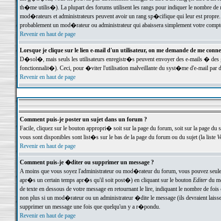
th�me utilis�). La plupart des forums utilisent les rangs pour indiquer le nombre de m
mod�rateurs et administrateurs peuvent avoir un rang sp�cifique qui leur est propre. 
probablement un mod�rateur ou administrateur qui abaissera simplement votre compte
Revenir en haut de page
Lorsque je clique sur le lien e-mail d'un utilisateur, on me demande de me conne
D�sol�, mais seuls les utilisateurs enregistr�s peuvent envoyer des e-mails � des ge
fonctionnalit�). Ceci, pour �viter l'utilisation malveillante du syst�me d'e-mail par 
Revenir en haut de page
Comment puis-je poster un sujet dans un forum ?
Facile, cliquez sur le bouton appropri� soit sur la page du forum, soit sur la page du 
vous sont disponibles sont list�s sur le bas de la page du forum ou du sujet (la liste
V
Revenir en haut de page
Comment puis-je �diter ou supprimer un message ?
A moins que vous soyez l'administrateur ou mod�rateur du forum, vous pouvez seul
apr�s un certain temps apr�s qu'il soit post�) en cliquant sur le bouton
Editer
du me
de texte en dessous de votre message en retournant le lire, indiquant le nombre de fo
non plus si un mod�rateur ou un administrateur �dite le message (ils devraient laisser
supprimer un message une fois que quelqu'un y a r�pondu.
Revenir en haut de page