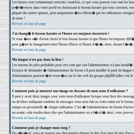
Les heures sont certainement correctes; toutefois, ce que vous pouvez voir sont les he
pr�f�rences dans votre profil en choisissant le fuseau horaire qui vous convient, exe
plupart des autres options, peut uniquement �tre effectu� par les utilisateurs enregis
de mots !
Revenir en haut de page
J'ai chang� le fuseau horaire et l'heure est toujours incorrecte !
Si vous �tes s�r d'avoir choisi le bon fuseau horaire et que l'heure est toujours d
pour g�rer le changement entre l'heure d'hiver et l'heure d'�t�; donc, durant l'�t�,
Revenir en haut de page
Ma langue n'est pas dans la liste !
Les raisons les plus probables pour ceci sont que soit l'administrateur n'a pas install�
Essayez de demander � l'administrateur du forum s'il peut installer le pack de langue d
d'informations peuvent �tre trouv�es sur le site web du groupe phpBB (allez voir le l
Revenir en haut de page
Comment puis-je montrer une image en dessous de mon nom d'utilisateur ?
Il peut y avoir deux images sous votre nom d'utilisateur lorsque vous lisez des mess
ou de blocs indiquant combien de messages vous avez fait ou votre statut sur le for
unique ou personnelle � chaque utilisateur. C'est � l'administrateur du forum d'activer
un avatar, cela voudra alors dire que l'administrateur en a d�cid� ainsi, vous pouvez
Revenir en haut de page
Comment puis-je changer mon rang ?
En g�n�ral, vous ne pouvez pas directement changer le titre d'un rang (le titre d'un ra