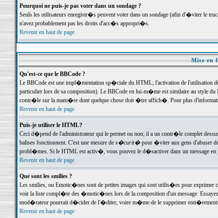
Pourquoi ne puis-je pas voter dans un sondage ?
Seuls les utilisateurs enregistr�s peuvent voter dans un sondage (afin d'�viter le tr
n'avez probablement pas les droits d'acc�s appropri�s.
Revenir en haut de page
Mise en f
Qu'est-ce que le BBCode ?
Le BBCode est une impl�mentation sp�ciale du HTML; l'activation de l'utilisation 
particulier lors de sa composition). Le BBCode en lui-m�me est similaire au style du H
contr�le sur la mani�re dont quelque chose doit �tre affich�. Pour plus d'information
Revenir en haut de page
Puis-je utiliser le HTML?
Ceci d�pend de l'administrateur qui le permet ou non; il a un contr�le complet dessu
balises fonctionnent. C'est une mesure de
s�curit�
pour �viter aux gens d'abuser du 
probl�mes. Si le HTML est activ�, vous pouvez le d�sactiver dans un message en par
Revenir en haut de page
Que sont les smilies ?
Les smilies, ou Emotic�nes sont de petites images qui sont utilis�es pour exprimer certa
voir la liste compl�te des �motic�nes lors de la composition d'un message. Essayez de 
mod�rateur pourrait d�cider de l'�diter, voire m�me de le supprimer enti�rement
Revenir en haut de page