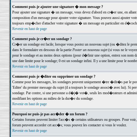
Comment puis-je ajouter une signature � mon message ?
Pour ajouter une signature � un message, vous devez d'abord en cr�er une, en allant
composition d'un message pour ajouter votre signature. Vous pouvez aussi ajouter vot
toujours emp�cher d'attacher votre signature � un message en particulier en d�cochan
Revenir en haut de page
Comment puis-je cr�er un sondage ?
Cr�er un sondage est facile; lorsque vous postez un nouveau sujet (ou �ditez le premie
dans le formulaire en dessous de la partie
Poster un nouveau sujet
(si vous ne le voyez
pour le sondage et au moins deux options (pour d�finir une option, entrez son nom d
une date limite pour le sondage; 0 est un sondage infini. Il y a une limite pour le nomb
Revenir en haut de page
Comment puis-je �diter ou supprimer un sondage ?
Comme pour les messages, les sondages peuvent uniquement �tre �dit�s par le poste
'Editer' du premier message du sujet (il a toujours le sondage associ� avec lui). Si 
sondage. Par contre, si une personne a d�j� vot�, seuls les mod�rateurs et administ
modifiant les options au milieu de la dur�e du sondage.
Revenir en haut de page
Pourquoi ne puis-je pas acc�der � un forum ?
Certains forums peuvent limiter l'acc�s � certains utilisateurs ou groupes. Pour voir, 
forum peuvent accorder cet acc�s; vous pouvez les contacter si vous le voulez.
Revenir en haut de page