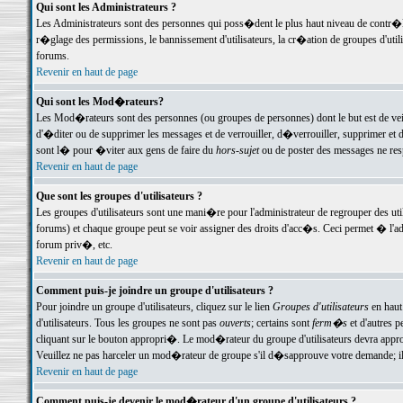
Qui sont les Administrateurs ?
Les Administrateurs sont des personnes qui poss�dent le plus haut niveau de contr�le 
r�glage des permissions, le bannissement d'utilisateurs, la cr�ation de groupes d'uti
forums.
Revenir en haut de page
Qui sont les Mod�rateurs?
Les Mod�rateurs sont des personnes (ou groupes de personnes) dont le but est de veil
d'�diter ou de supprimer les messages et de verrouiller, d�verrouiller, supprimer 
sont l� pour �viter aux gens de faire du
hors-sujet
ou de poster des messages ne res
Revenir en haut de page
Que sont les groupes d'utilisateurs ?
Les groupes d'utilisateurs sont une mani�re pour l'administrateur de regrouper des util
forums) et chaque groupe peut se voir assigner des droits d'acc�s. Ceci permet � 
forum priv�, etc.
Revenir en haut de page
Comment puis-je joindre un groupe d'utilisateurs ?
Pour joindre un groupe d'utilisateurs, cliquez sur le lien
Groupes d'utilisateurs
en haut
d'utilisateurs. Tous les groupes ne sont pas
ouverts
; certains sont
ferm�s
et d'autres p
cliquant sur le bouton appropri�. Le mod�rateur du groupe d'utilisateurs devra appro
Veuillez ne pas harceler un mod�rateur de groupe s'il d�sapprouve votre demande; il 
Revenir en haut de page
Comment puis-je devenir le mod�rateur d'un groupe d'utilisateurs ?