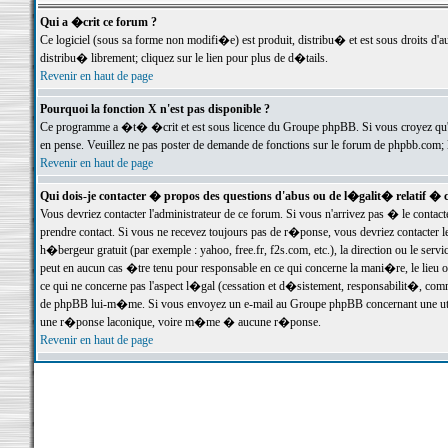
Qui a �crit ce forum ?
Ce logiciel (sous sa forme non modifi�e) est produit, distribu� et est sous droits d'a
distribu� librement; cliquez sur le lien pour plus de d�tails.
Revenir en haut de page
Pourquoi la fonction X n'est pas disponible ?
Ce programme a �t� �crit et est sous licence du Groupe phpBB. Si vous croyez qu'un
en pense. Veuillez ne pas poster de demande de fonctions sur le forum de phpbb.com; 
Revenir en haut de page
Qui dois-je contacter � propos des questions d'abus ou de l�galit� relatif � 
Vous devriez contacter l'administrateur de ce forum. Si vous n'arrivez pas � le conta
prendre contact. Si vous ne recevez toujours pas de r�ponse, vous devriez contacter 
h�bergeur gratuit (par exemple : yahoo, free.fr, f2s.com, etc.), la direction ou le se
peut en aucun cas �tre tenu pour responsable en ce qui concerne la mani�re, le lieu ou 
ce qui ne concerne pas l'aspect l�gal (cessation et d�sistement, responsabilit�, comm
de phpBB lui-m�me. Si vous envoyez un e-mail au Groupe phpBB concernant une utili
une r�ponse laconique, voire m�me � aucune r�ponse.
Revenir en haut de page