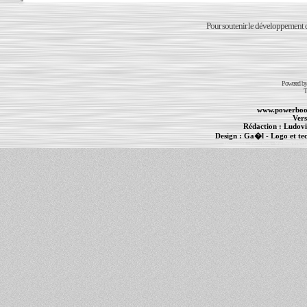
Pour soutenir le développement du
Powered b
T
www.powerboo
Vers
Rédaction :
Ludovi
Design :
Ga�l
- Logo et te
Informations :
PowerBook
-
MacBook Pro
-
i