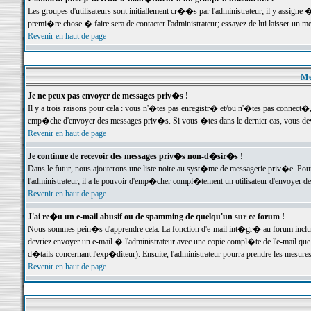
Les groupes d'utilisateurs sont initiallement cr��s par l'administrateur; il y assign
premi�re chose � faire sera de contacter l'administrateur; essayez de lui laisser un 
Revenir en haut de page
Me
Je ne peux pas envoyer de messages priv�s !
Il y a trois raisons pour cela : vous n'�tes pas enregistr� et/ou n'�tes pas connect�
emp�che d'envoyer des messages priv�s. Si vous �tes dans le dernier cas, vous devr
Revenir en haut de page
Je continue de recevoir des messages priv�s non-d�sir�s !
Dans le futur, nous ajouterons une liste noire au syst�me de messagerie priv�e. P
l'administrateur; il a le pouvoir d'emp�cher compl�tement un utilisateur d'envoyer 
Revenir en haut de page
J'ai re�u un e-mail abusif ou de spamming de quelqu'un sur ce forum !
Nous sommes pein�s d'apprendre cela. La fonction d'e-mail int�gr� au forum inclut d
devriez envoyer un e-mail � l'administrateur avec une copie compl�te de l'e-mail que v
d�tails concernant l'exp�diteur). Ensuite, l'administrateur pourra prendre les mesure
Revenir en haut de page