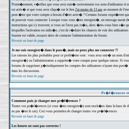
Premi�rement, v�rifiez que vous avez entr� correctement vos nom d'utilisateur et mo
est activ� et que vous avez cliqu� sur le lien
J'ai moins de 13 ans
au moment de l'enre
peut-�tre que votre compte a besoin d'�tre activ� ? Certains forums requi�rent que 
de pouvoir vous connecter. Lorsque vous vous �tes enregistr�, un message aurait d� v
instructions qui s'y trouvent; si vous ne l'avez pas re�u, alors �tes-vous bien s�r que
lesquelles l'activation est utilis�e, c'est de r�duire les chances de voir des utilis
fournie est valide, essayez alors de contacter l'administrateur du forum.
Revenir en haut de page
Je me suis enregistr� dans le pass�, mais ne peux plus me connecter ?!
Les raisons les plus probables pour ce probl�me sont : vous avez entr� un nom d'ut
enregistr�) ou l'administrateur a supprim� votre compte pour quelque raison. Si vous 
forums de supprimer p�riodiquement les comptes des utilisateurs n'ayant rien post� a
dans les discussions.
Revenir en haut de page
Pr�f�rences et
Comment puis-je changer mes pr�f�rences ?
Toutes vos pr�f�rences (si vous �tes enregistr�) sont stock�es dans la base de don
ne pas �tre le cas). Ceci vous permettra de changer toutes vos pr�f�rences.
Revenir en haut de page
Les heures ne sont pas correctes !