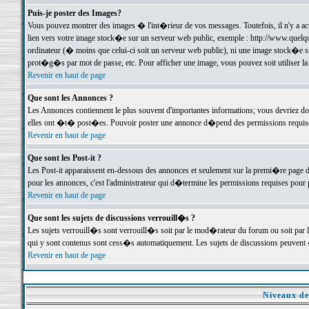
Puis-je poster des Images?
Vous pouvez montrer des images � l'int�rieur de vos messages. Toutefois, il n'y a 
lien vers votre image stock�e sur un serveur web public, exemple : http://www.quelq
ordinateur (� moins que celui-ci soit un serveur web public), ni une image stock�e su
prot�g�s par mot de passe, etc. Pour afficher une image, vous pouvez soit utiliser 
Revenir en haut de page
Que sont les Annonces ?
Les Annonces contiennent le plus souvent d'importantes informations; vous devriez d
elles ont �t� post�es. Pouvoir poster une annonce d�pend des permissions requises;
Revenir en haut de page
Que sont les Post-it ?
Les Post-it apparaissent en-dessous des annonces et seulement sur la premi�re page 
pour les annonces, c'est l'administrateur qui d�termine les permissions requises pour 
Revenir en haut de page
Que sont les sujets de discussions verrouill�s ?
Les sujets verrouill�s sont verrouill�s soit par le mod�rateur du forum ou soit par 
qui y sont contenus sont cess�s automatiquement. Les sujets de discussions peuvent 
Revenir en haut de page
Niveaux de