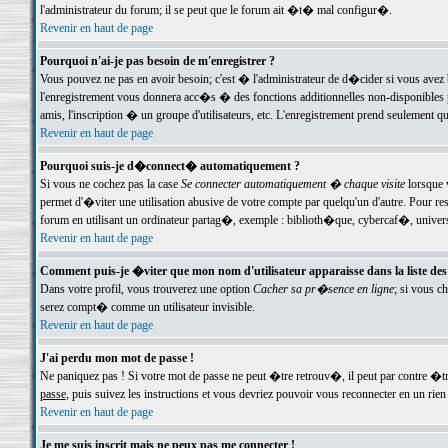
l'administrateur du forum; il se peut que le forum ait �t� mal configur�.
Revenir en haut de page
Pourquoi n'ai-je pas besoin de m'enregistrer ?
Vous pouvez ne pas en avoir besoin; c'est � l'administrateur de d�cider si vous avez 
l'enregistrement vous donnera acc�s � des fonctions additionnelles non-disponibles p
amis, l'inscription � un groupe d'utilisateurs, etc. L'enregistrement prend seulement q
Revenir en haut de page
Pourquoi suis-je d�connect� automatiquement ?
Si vous ne cochez pas la case
Se connecter automatiquement � chaque visite
lorsque 
permet d'�viter une utilisation abusive de votre compte par quelqu'un d'autre. Pour 
forum en utilisant un ordinateur partag�, exemple : biblioth�que, cybercaf�, univers
Revenir en haut de page
Comment puis-je �viter que mon nom d'utilisateur apparaisse dans la liste des u
Dans votre profil, vous trouverez une option
Cacher sa pr�sence en ligne
; si vous c
serez compt� comme un utilisateur invisible.
Revenir en haut de page
J'ai perdu mon mot de passe !
Ne paniquez pas ! Si votre mot de passe ne peut �tre retrouv�, il peut par contre �tre
passe
, puis suivez les instructions et vous devriez pouvoir vous reconnecter en un rien
Revenir en haut de page
Je me suis inscrit mais ne peux pas me connecter !