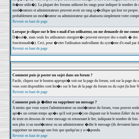
th�me utilis�). La plupart des forums utilisent les rangs pour indiquer le nombre de m
mod�rateurs et administrateurs peuvent avoir un rang sp�cifique qui leur est propre. 
probablement un mod�rateur ou administrateur qui abaissera simplement votre compte
Revenir en haut de page
Lorsque je clique sur le lien e-mail d'un utilisateur, on me demande de me conne
D�sol�, mais seuls les utilisateurs enregistr�s peuvent envoyer des e-mails � des ge
fonctionnalit�). Ceci, pour �viter l'utilisation malveillante du syst�me d'e-mail par 
Revenir en haut de page
Comment puis-je poster un sujet dans un forum ?
Facile, cliquez sur le bouton appropri� soit sur la page du forum, soit sur la page du 
vous sont disponibles sont list�s sur le bas de la page du forum ou du sujet (la liste
V
Revenir en haut de page
Comment puis-je �diter ou supprimer un message ?
A moins que vous soyez l'administrateur ou mod�rateur du forum, vous pouvez seul
apr�s un certain temps apr�s qu'il soit post�) en cliquant sur le bouton
Editer
du me
de texte en dessous de votre message en retournant le lire, indiquant le nombre de fo
non plus si un mod�rateur ou un administrateur �dite le message (ils devraient laisser
supprimer un message une fois que quelqu'un y a r�pondu.
Revenir en haut de page