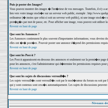
Puis-je poster des Images?
Vous pouvez montrer des images � l'int�rieur de vos messages. Toutefois, il n'y a 
lien vers votre image stock�e sur un serveur web public, exemple : http://www.quelq
ordinateur (� moins que celui-ci soit un serveur web public), ni une image stock�e su
prot�g�s par mot de passe, etc. Pour afficher une image, vous pouvez soit utiliser 
Revenir en haut de page
Que sont les Annonces ?
Les Annonces contiennent le plus souvent d'importantes informations; vous devriez d
elles ont �t� post�es. Pouvoir poster une annonce d�pend des permissions requises;
Revenir en haut de page
Que sont les Post-it ?
Les Post-it apparaissent en-dessous des annonces et seulement sur la premi�re page 
pour les annonces, c'est l'administrateur qui d�termine les permissions requises pour 
Revenir en haut de page
Que sont les sujets de discussions verrouill�s ?
Les sujets verrouill�s sont verrouill�s soit par le mod�rateur du forum ou soit par 
qui y sont contenus sont cess�s automatiquement. Les sujets de discussions peuvent 
Revenir en haut de page
Niveaux de