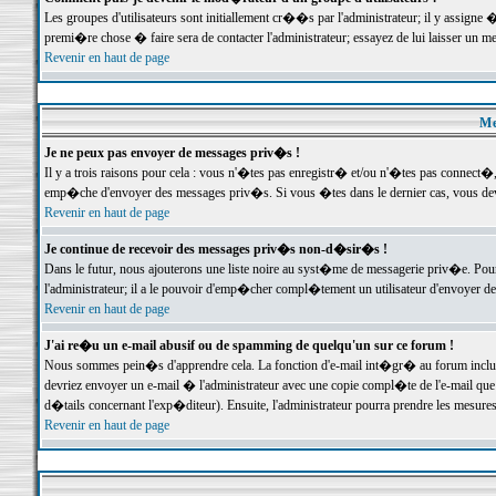
Les groupes d'utilisateurs sont initiallement cr��s par l'administrateur; il y assign
premi�re chose � faire sera de contacter l'administrateur; essayez de lui laisser un 
Revenir en haut de page
Me
Je ne peux pas envoyer de messages priv�s !
Il y a trois raisons pour cela : vous n'�tes pas enregistr� et/ou n'�tes pas connect�
emp�che d'envoyer des messages priv�s. Si vous �tes dans le dernier cas, vous devr
Revenir en haut de page
Je continue de recevoir des messages priv�s non-d�sir�s !
Dans le futur, nous ajouterons une liste noire au syst�me de messagerie priv�e. P
l'administrateur; il a le pouvoir d'emp�cher compl�tement un utilisateur d'envoyer 
Revenir en haut de page
J'ai re�u un e-mail abusif ou de spamming de quelqu'un sur ce forum !
Nous sommes pein�s d'apprendre cela. La fonction d'e-mail int�gr� au forum inclut d
devriez envoyer un e-mail � l'administrateur avec une copie compl�te de l'e-mail que v
d�tails concernant l'exp�diteur). Ensuite, l'administrateur pourra prendre les mesure
Revenir en haut de page