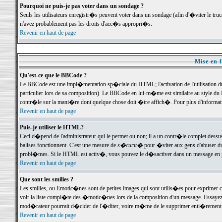
Pourquoi ne puis-je pas voter dans un sondage ?
Seuls les utilisateurs enregistr�s peuvent voter dans un sondage (afin d'�viter le tr
n'avez probablement pas les droits d'acc�s appropri�s.
Revenir en haut de page
Mise en f
Qu'est-ce que le BBCode ?
Le BBCode est une impl�mentation sp�ciale du HTML; l'activation de l'utilisation 
particulier lors de sa composition). Le BBCode en lui-m�me est similaire au style du H
contr�le sur la mani�re dont quelque chose doit �tre affich�. Pour plus d'information
Revenir en haut de page
Puis-je utiliser le HTML?
Ceci d�pend de l'administrateur qui le permet ou non; il a un contr�le complet dessu
balises fonctionnent. C'est une mesure de
s�curit�
pour �viter aux gens d'abuser du 
probl�mes. Si le HTML est activ�, vous pouvez le d�sactiver dans un message en par
Revenir en haut de page
Que sont les smilies ?
Les smilies, ou Emotic�nes sont de petites images qui sont utilis�es pour exprimer certa
voir la liste compl�te des �motic�nes lors de la composition d'un message. Essayez de 
mod�rateur pourrait d�cider de l'�diter, voire m�me de le supprimer enti�rement
Revenir en haut de page