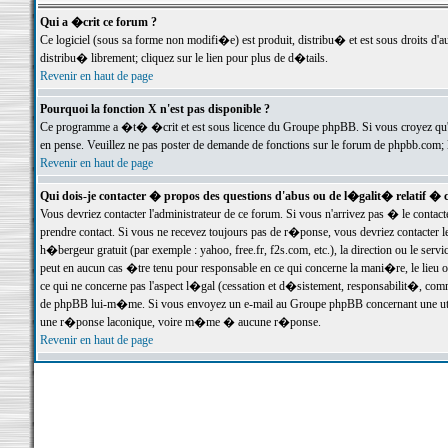
Qui a �crit ce forum ?
Ce logiciel (sous sa forme non modifi�e) est produit, distribu� et est sous droits d'a
distribu� librement; cliquez sur le lien pour plus de d�tails.
Revenir en haut de page
Pourquoi la fonction X n'est pas disponible ?
Ce programme a �t� �crit et est sous licence du Groupe phpBB. Si vous croyez qu'un
en pense. Veuillez ne pas poster de demande de fonctions sur le forum de phpbb.com; 
Revenir en haut de page
Qui dois-je contacter � propos des questions d'abus ou de l�galit� relatif � 
Vous devriez contacter l'administrateur de ce forum. Si vous n'arrivez pas � le conta
prendre contact. Si vous ne recevez toujours pas de r�ponse, vous devriez contacter 
h�bergeur gratuit (par exemple : yahoo, free.fr, f2s.com, etc.), la direction ou le se
peut en aucun cas �tre tenu pour responsable en ce qui concerne la mani�re, le lieu ou 
ce qui ne concerne pas l'aspect l�gal (cessation et d�sistement, responsabilit�, comm
de phpBB lui-m�me. Si vous envoyez un e-mail au Groupe phpBB concernant une utili
une r�ponse laconique, voire m�me � aucune r�ponse.
Revenir en haut de page