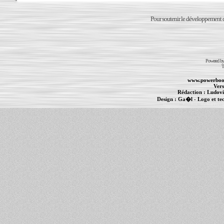
Pour soutenir le développement du
Powered b
T
www.powerboo
Vers
Rédaction :
Ludovi
Design :
Ga�l
- Logo et te
Informations :
PowerBook
-
MacBook Pro
-
i