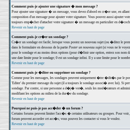
Comment puis-je ajouter une signature � mon message ?
Pour ajouter une signature � un message, vous devez d'abord en cr�er une, en allant
composition d'un message pour ajouter votre signature. Vous pouvez aussi ajouter vot
toujours emp�cher d'attacher votre signature � un message en particulier en d�cochan
Revenir en haut de page
Comment puis-je cr�er un sondage ?
Cr�er un sondage est facile; lorsque vous postez un nouveau sujet (ou �ditez le premie
dans le formulaire en dessous de la partie
Poster un nouveau sujet
(si vous ne le voyez
pour le sondage et au moins deux options (pour d�finir une option, entrez son nom d
une date limite pour le sondage; 0 est un sondage infini. Il y a une limite pour le nomb
Revenir en haut de page
Comment puis-je �diter ou supprimer un sondage ?
Comme pour les messages, les sondages peuvent uniquement �tre �dit�s par le poste
'Editer' du premier message du sujet (il a toujours le sondage associ� avec lui). Si 
sondage. Par contre, si une personne a d�j� vot�, seuls les mod�rateurs et administ
modifiant les options au milieu de la dur�e du sondage.
Revenir en haut de page
Pourquoi ne puis-je pas acc�der � un forum ?
Certains forums peuvent limiter l'acc�s � certains utilisateurs ou groupes. Pour voir, 
forum peuvent accorder cet acc�s; vous pouvez les contacter si vous le voulez.
Revenir en haut de page