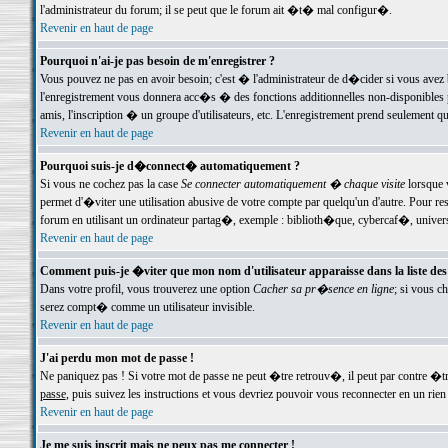
l'administrateur du forum; il se peut que le forum ait �t� mal configur�.
Revenir en haut de page
Pourquoi n'ai-je pas besoin de m'enregistrer ?
Vous pouvez ne pas en avoir besoin; c'est � l'administrateur de d�cider si vous avez 
l'enregistrement vous donnera acc�s � des fonctions additionnelles non-disponibles p
amis, l'inscription � un groupe d'utilisateurs, etc. L'enregistrement prend seulement q
Revenir en haut de page
Pourquoi suis-je d�connect� automatiquement ?
Si vous ne cochez pas la case
Se connecter automatiquement � chaque visite
lorsque 
permet d'�viter une utilisation abusive de votre compte par quelqu'un d'autre. Pour 
forum en utilisant un ordinateur partag�, exemple : biblioth�que, cybercaf�, univers
Revenir en haut de page
Comment puis-je �viter que mon nom d'utilisateur apparaisse dans la liste des u
Dans votre profil, vous trouverez une option
Cacher sa pr�sence en ligne
; si vous c
serez compt� comme un utilisateur invisible.
Revenir en haut de page
J'ai perdu mon mot de passe !
Ne paniquez pas ! Si votre mot de passe ne peut �tre retrouv�, il peut par contre �tre
passe
, puis suivez les instructions et vous devriez pouvoir vous reconnecter en un rien
Revenir en haut de page
Je me suis inscrit mais ne peux pas me connecter !