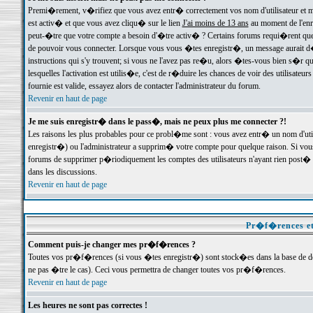
Premi�rement, v�rifiez que vous avez entr� correctement vos nom d'utilisateur et mo
est activ� et que vous avez cliqu� sur le lien
J'ai moins de 13 ans
au moment de l'enre
peut-�tre que votre compte a besoin d'�tre activ� ? Certains forums requi�rent que 
de pouvoir vous connecter. Lorsque vous vous �tes enregistr�, un message aurait d� v
instructions qui s'y trouvent; si vous ne l'avez pas re�u, alors �tes-vous bien s�r que
lesquelles l'activation est utilis�e, c'est de r�duire les chances de voir des utilis
fournie est valide, essayez alors de contacter l'administrateur du forum.
Revenir en haut de page
Je me suis enregistr� dans le pass�, mais ne peux plus me connecter ?!
Les raisons les plus probables pour ce probl�me sont : vous avez entr� un nom d'ut
enregistr�) ou l'administrateur a supprim� votre compte pour quelque raison. Si vous 
forums de supprimer p�riodiquement les comptes des utilisateurs n'ayant rien post� a
dans les discussions.
Revenir en haut de page
Pr�f�rences et
Comment puis-je changer mes pr�f�rences ?
Toutes vos pr�f�rences (si vous �tes enregistr�) sont stock�es dans la base de don
ne pas �tre le cas). Ceci vous permettra de changer toutes vos pr�f�rences.
Revenir en haut de page
Les heures ne sont pas correctes !