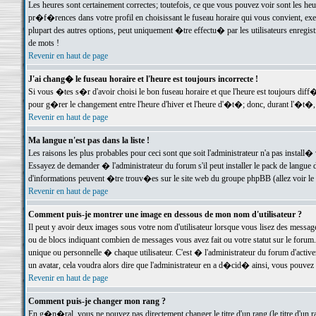
Les heures sont certainement correctes; toutefois, ce que vous pouvez voir sont les he
pr�f�rences dans votre profil en choisissant le fuseau horaire qui vous convient, exe
plupart des autres options, peut uniquement �tre effectu� par les utilisateurs enregis
de mots !
Revenir en haut de page
J'ai chang� le fuseau horaire et l'heure est toujours incorrecte !
Si vous �tes s�r d'avoir choisi le bon fuseau horaire et que l'heure est toujours d
pour g�rer le changement entre l'heure d'hiver et l'heure d'�t�; donc, durant l'�t�,
Revenir en haut de page
Ma langue n'est pas dans la liste !
Les raisons les plus probables pour ceci sont que soit l'administrateur n'a pas install�
Essayez de demander � l'administrateur du forum s'il peut installer le pack de langue d
d'informations peuvent �tre trouv�es sur le site web du groupe phpBB (allez voir le l
Revenir en haut de page
Comment puis-je montrer une image en dessous de mon nom d'utilisateur ?
Il peut y avoir deux images sous votre nom d'utilisateur lorsque vous lisez des mess
ou de blocs indiquant combien de messages vous avez fait ou votre statut sur le for
unique ou personnelle � chaque utilisateur. C'est � l'administrateur du forum d'activer
un avatar, cela voudra alors dire que l'administrateur en a d�cid� ainsi, vous pouvez
Revenir en haut de page
Comment puis-je changer mon rang ?
En g�n�ral, vous ne pouvez pas directement changer le titre d'un rang (le titre d'un ra