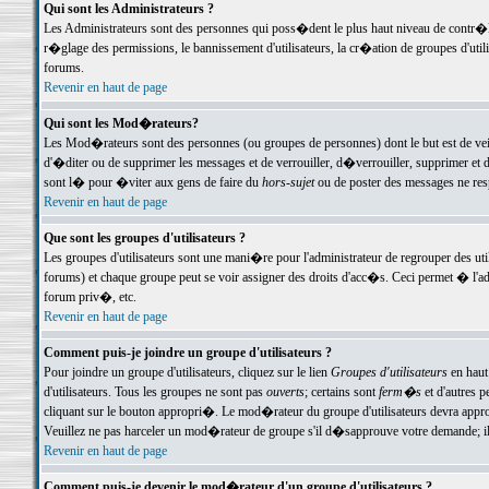
Qui sont les Administrateurs ?
Les Administrateurs sont des personnes qui poss�dent le plus haut niveau de contr�le 
r�glage des permissions, le bannissement d'utilisateurs, la cr�ation de groupes d'uti
forums.
Revenir en haut de page
Qui sont les Mod�rateurs?
Les Mod�rateurs sont des personnes (ou groupes de personnes) dont le but est de veil
d'�diter ou de supprimer les messages et de verrouiller, d�verrouiller, supprimer 
sont l� pour �viter aux gens de faire du
hors-sujet
ou de poster des messages ne res
Revenir en haut de page
Que sont les groupes d'utilisateurs ?
Les groupes d'utilisateurs sont une mani�re pour l'administrateur de regrouper des util
forums) et chaque groupe peut se voir assigner des droits d'acc�s. Ceci permet � 
forum priv�, etc.
Revenir en haut de page
Comment puis-je joindre un groupe d'utilisateurs ?
Pour joindre un groupe d'utilisateurs, cliquez sur le lien
Groupes d'utilisateurs
en haut
d'utilisateurs. Tous les groupes ne sont pas
ouverts
; certains sont
ferm�s
et d'autres p
cliquant sur le bouton appropri�. Le mod�rateur du groupe d'utilisateurs devra appro
Veuillez ne pas harceler un mod�rateur de groupe s'il d�sapprouve votre demande; il 
Revenir en haut de page
Comment puis-je devenir le mod�rateur d'un groupe d'utilisateurs ?