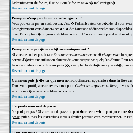
l'administrateur du forum; il se peut que le forum ait �t� mal configur�.
Revenir en haut de page
Pourquoi n'ai-je pas besoin de m'enregistrer ?
Vous pouvez ne pas en avoir besoin; c'est � l'administrateur de d�cider si vous avez 
l'enregistrement vous donnera acc�s � des fonctions additionnelles non-disponibles p
amis, l'inscription � un groupe d'utilisateurs, etc. L'enregistrement prend seulement q
Revenir en haut de page
Pourquoi suis-je d�connect� automatiquement ?
Si vous ne cochez pas la case
Se connecter automatiquement � chaque visite
lorsque 
permet d'�viter une utilisation abusive de votre compte par quelqu'un d'autre. Pour 
forum en utilisant un ordinateur partag�, exemple : biblioth�que, cybercaf�, univers
Revenir en haut de page
Comment puis-je �viter que mon nom d'utilisateur apparaisse dans la liste des u
Dans votre profil, vous trouverez une option
Cacher sa pr�sence en ligne
; si vous c
serez compt� comme un utilisateur invisible.
Revenir en haut de page
J'ai perdu mon mot de passe !
Ne paniquez pas ! Si votre mot de passe ne peut �tre retrouv�, il peut par contre �tre
passe
, puis suivez les instructions et vous devriez pouvoir vous reconnecter en un rien
Revenir en haut de page
Je me suis inscrit mais ne peux pas me connecter !