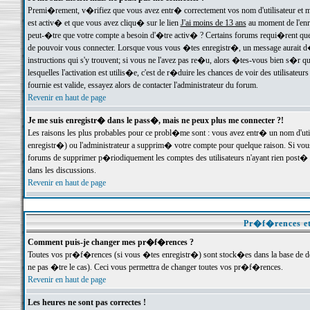
Premi�rement, v�rifiez que vous avez entr� correctement vos nom d'utilisateur et mo
est activ� et que vous avez cliqu� sur le lien
J'ai moins de 13 ans
au moment de l'enre
peut-�tre que votre compte a besoin d'�tre activ� ? Certains forums requi�rent que 
de pouvoir vous connecter. Lorsque vous vous �tes enregistr�, un message aurait d� v
instructions qui s'y trouvent; si vous ne l'avez pas re�u, alors �tes-vous bien s�r que
lesquelles l'activation est utilis�e, c'est de r�duire les chances de voir des utilis
fournie est valide, essayez alors de contacter l'administrateur du forum.
Revenir en haut de page
Je me suis enregistr� dans le pass�, mais ne peux plus me connecter ?!
Les raisons les plus probables pour ce probl�me sont : vous avez entr� un nom d'ut
enregistr�) ou l'administrateur a supprim� votre compte pour quelque raison. Si vous 
forums de supprimer p�riodiquement les comptes des utilisateurs n'ayant rien post� a
dans les discussions.
Revenir en haut de page
Pr�f�rences et
Comment puis-je changer mes pr�f�rences ?
Toutes vos pr�f�rences (si vous �tes enregistr�) sont stock�es dans la base de don
ne pas �tre le cas). Ceci vous permettra de changer toutes vos pr�f�rences.
Revenir en haut de page
Les heures ne sont pas correctes !