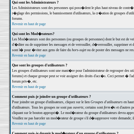
Qui sont les Administrateurs ?
Les Administrateurs sont des personnes qui poss�dent le plus haut niveau de contr�le 
r�glage des permissions, le bannissement d'utilisateurs, la cr�ation de groupes d'uti
forums.
Revenir en haut de page
Qui sont les Mod�rateurs?
Les Mod�rateurs sont des personnes (ou groupes de personnes) dont le but est de veil
d'�diter ou de supprimer les messages et de verrouiller, d�verrouiller, supprimer 
sont l� pour �viter aux gens de faire du
hors-sujet
ou de poster des messages ne res
Revenir en haut de page
Que sont les groupes d'utilisateurs ?
Les groupes d'utilisateurs sont une mani�re pour l'administrateur de regrouper des util
forums) et chaque groupe peut se voir assigner des droits d'acc�s. Ceci permet � 
forum priv�, etc.
Revenir en haut de page
Comment puis-je joindre un groupe d'utilisateurs ?
Pour joindre un groupe d'utilisateurs, cliquez sur le lien
Groupes d'utilisateurs
en haut
d'utilisateurs. Tous les groupes ne sont pas
ouverts
; certains sont
ferm�s
et d'autres p
cliquant sur le bouton appropri�. Le mod�rateur du groupe d'utilisateurs devra appro
Veuillez ne pas harceler un mod�rateur de groupe s'il d�sapprouve votre demande; il 
Revenir en haut de page
Comment puis-je devenir le mod�rateur d'un groupe d'utilisateurs ?