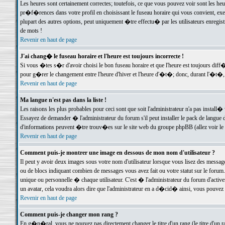
Les heures sont certainement correctes; toutefois, ce que vous pouvez voir sont les he
pr�f�rences dans votre profil en choisissant le fuseau horaire qui vous convient, exe
plupart des autres options, peut uniquement �tre effectu� par les utilisateurs enregis
de mots !
Revenir en haut de page
J'ai chang� le fuseau horaire et l'heure est toujours incorrecte !
Si vous �tes s�r d'avoir choisi le bon fuseau horaire et que l'heure est toujours d
pour g�rer le changement entre l'heure d'hiver et l'heure d'�t�; donc, durant l'�t�,
Revenir en haut de page
Ma langue n'est pas dans la liste !
Les raisons les plus probables pour ceci sont que soit l'administrateur n'a pas install�
Essayez de demander � l'administrateur du forum s'il peut installer le pack de langue d
d'informations peuvent �tre trouv�es sur le site web du groupe phpBB (allez voir le l
Revenir en haut de page
Comment puis-je montrer une image en dessous de mon nom d'utilisateur ?
Il peut y avoir deux images sous votre nom d'utilisateur lorsque vous lisez des mess
ou de blocs indiquant combien de messages vous avez fait ou votre statut sur le for
unique ou personnelle � chaque utilisateur. C'est � l'administrateur du forum d'activer
un avatar, cela voudra alors dire que l'administrateur en a d�cid� ainsi, vous pouvez
Revenir en haut de page
Comment puis-je changer mon rang ?
En g�n�ral, vous ne pouvez pas directement changer le titre d'un rang (le titre d'un ra