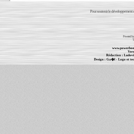
Pour soutenir le développement du
Powered b
T
www.powerboo
Vers
Rédaction :
Ludovi
Design :
Ga�l
- Logo et te
Informations :
PowerBook
-
MacBook Pro
-
i