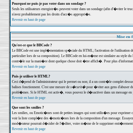
Pourquoi ne puis-je pas voter dans un sondage ?
Seuls les utilisateurs enregistr�s peuvent voter dans un sondage (afin d'�viter le tr
n'avez probablement pas les droits d'acc�s appropri�s.
Revenir en haut de page
Mise en f
Qu'est-ce que le BBCode ?
Le BBCode est une impl�mentation sp�ciale du HTML; l'activation de l'utilisation 
particulier lors de sa composition). Le BBCode en lui-m�me est similaire au style du H
contr�le sur la mani�re dont quelque chose doit �tre affich�. Pour plus d'information
Revenir en haut de page
Puis-je utiliser le HTML?
Ceci d�pend de l'administrateur qui le permet ou non; il a un contr�le complet dessu
balises fonctionnent. C'est une mesure de
s�curit�
pour �viter aux gens d'abuser du 
probl�mes. Si le HTML est activ�, vous pouvez le d�sactiver dans un message en par
Revenir en haut de page
Que sont les smilies ?
Les smilies, ou Emotic�nes sont de petites images qui sont utilis�es pour exprimer certa
voir la liste compl�te des �motic�nes lors de la composition d'un message. Essayez de 
mod�rateur pourrait d�cider de l'�diter, voire m�me de le supprimer enti�rement
Revenir en haut de page