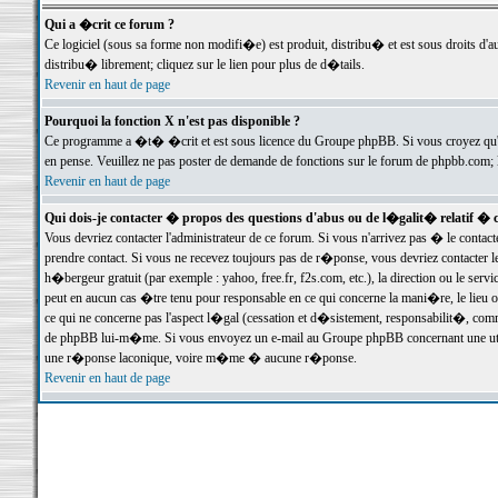
Qui a �crit ce forum ?
Ce logiciel (sous sa forme non modifi�e) est produit, distribu� et est sous droits d'a
distribu� librement; cliquez sur le lien pour plus de d�tails.
Revenir en haut de page
Pourquoi la fonction X n'est pas disponible ?
Ce programme a �t� �crit et est sous licence du Groupe phpBB. Si vous croyez qu'un
en pense. Veuillez ne pas poster de demande de fonctions sur le forum de phpbb.com; 
Revenir en haut de page
Qui dois-je contacter � propos des questions d'abus ou de l�galit� relatif � 
Vous devriez contacter l'administrateur de ce forum. Si vous n'arrivez pas � le conta
prendre contact. Si vous ne recevez toujours pas de r�ponse, vous devriez contacter 
h�bergeur gratuit (par exemple : yahoo, free.fr, f2s.com, etc.), la direction ou le se
peut en aucun cas �tre tenu pour responsable en ce qui concerne la mani�re, le lieu ou 
ce qui ne concerne pas l'aspect l�gal (cessation et d�sistement, responsabilit�, comm
de phpBB lui-m�me. Si vous envoyez un e-mail au Groupe phpBB concernant une utili
une r�ponse laconique, voire m�me � aucune r�ponse.
Revenir en haut de page