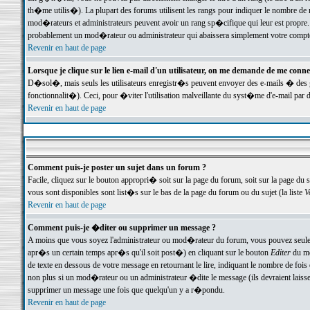
th�me utilis�). La plupart des forums utilisent les rangs pour indiquer le nombre de m
mod�rateurs et administrateurs peuvent avoir un rang sp�cifique qui leur est propre. 
probablement un mod�rateur ou administrateur qui abaissera simplement votre compte
Revenir en haut de page
Lorsque je clique sur le lien e-mail d'un utilisateur, on me demande de me conne
D�sol�, mais seuls les utilisateurs enregistr�s peuvent envoyer des e-mails � des ge
fonctionnalit�). Ceci, pour �viter l'utilisation malveillante du syst�me d'e-mail par 
Revenir en haut de page
Comment puis-je poster un sujet dans un forum ?
Facile, cliquez sur le bouton appropri� soit sur la page du forum, soit sur la page du 
vous sont disponibles sont list�s sur le bas de la page du forum ou du sujet (la liste
V
Revenir en haut de page
Comment puis-je �diter ou supprimer un message ?
A moins que vous soyez l'administrateur ou mod�rateur du forum, vous pouvez seul
apr�s un certain temps apr�s qu'il soit post�) en cliquant sur le bouton
Editer
du me
de texte en dessous de votre message en retournant le lire, indiquant le nombre de fo
non plus si un mod�rateur ou un administrateur �dite le message (ils devraient laisser
supprimer un message une fois que quelqu'un y a r�pondu.
Revenir en haut de page