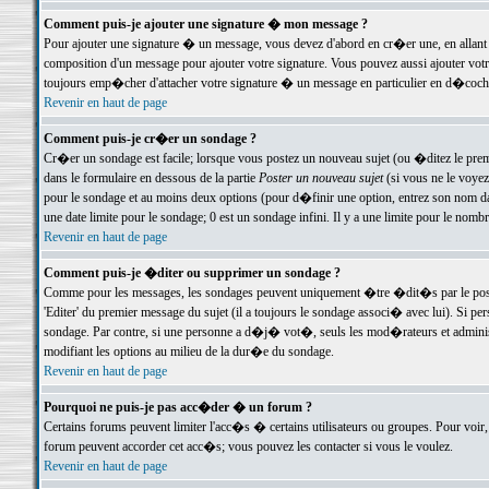
Comment puis-je ajouter une signature � mon message ?
Pour ajouter une signature � un message, vous devez d'abord en cr�er une, en allant
composition d'un message pour ajouter votre signature. Vous pouvez aussi ajouter vot
toujours emp�cher d'attacher votre signature � un message en particulier en d�cochan
Revenir en haut de page
Comment puis-je cr�er un sondage ?
Cr�er un sondage est facile; lorsque vous postez un nouveau sujet (ou �ditez le premie
dans le formulaire en dessous de la partie
Poster un nouveau sujet
(si vous ne le voyez
pour le sondage et au moins deux options (pour d�finir une option, entrez son nom d
une date limite pour le sondage; 0 est un sondage infini. Il y a une limite pour le nomb
Revenir en haut de page
Comment puis-je �diter ou supprimer un sondage ?
Comme pour les messages, les sondages peuvent uniquement �tre �dit�s par le poste
'Editer' du premier message du sujet (il a toujours le sondage associ� avec lui). Si 
sondage. Par contre, si une personne a d�j� vot�, seuls les mod�rateurs et administ
modifiant les options au milieu de la dur�e du sondage.
Revenir en haut de page
Pourquoi ne puis-je pas acc�der � un forum ?
Certains forums peuvent limiter l'acc�s � certains utilisateurs ou groupes. Pour voir, 
forum peuvent accorder cet acc�s; vous pouvez les contacter si vous le voulez.
Revenir en haut de page