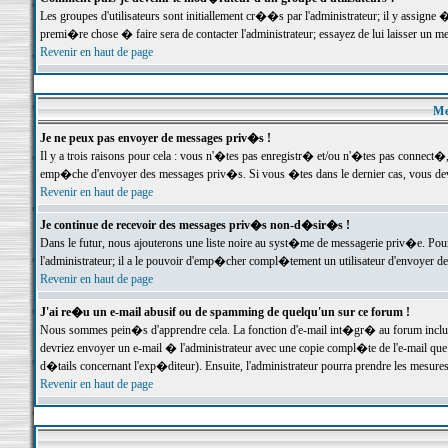
Les groupes d'utilisateurs sont initiallement cr��s par l'administrateur; il y assign
premi�re chose � faire sera de contacter l'administrateur; essayez de lui laisser un 
Revenir en haut de page
Me
Je ne peux pas envoyer de messages priv�s !
Il y a trois raisons pour cela : vous n'�tes pas enregistr� et/ou n'�tes pas connect�
emp�che d'envoyer des messages priv�s. Si vous �tes dans le dernier cas, vous devr
Revenir en haut de page
Je continue de recevoir des messages priv�s non-d�sir�s !
Dans le futur, nous ajouterons une liste noire au syst�me de messagerie priv�e. P
l'administrateur; il a le pouvoir d'emp�cher compl�tement un utilisateur d'envoyer 
Revenir en haut de page
J'ai re�u un e-mail abusif ou de spamming de quelqu'un sur ce forum !
Nous sommes pein�s d'apprendre cela. La fonction d'e-mail int�gr� au forum inclut d
devriez envoyer un e-mail � l'administrateur avec une copie compl�te de l'e-mail que v
d�tails concernant l'exp�diteur). Ensuite, l'administrateur pourra prendre les mesure
Revenir en haut de page