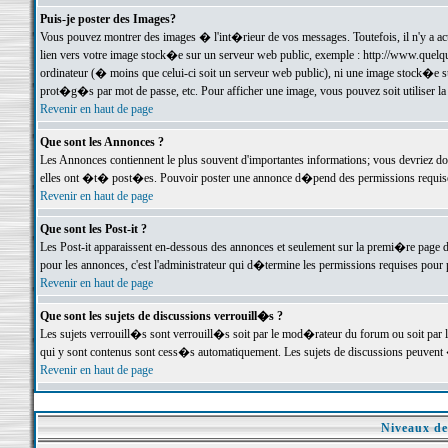
Puis-je poster des Images?
Vous pouvez montrer des images � l'int�rieur de vos messages. Toutefois, il n'y a 
lien vers votre image stock�e sur un serveur web public, exemple : http://www.quelq
ordinateur (� moins que celui-ci soit un serveur web public), ni une image stock�e su
prot�g�s par mot de passe, etc. Pour afficher une image, vous pouvez soit utiliser 
Revenir en haut de page
Que sont les Annonces ?
Les Annonces contiennent le plus souvent d'importantes informations; vous devriez d
elles ont �t� post�es. Pouvoir poster une annonce d�pend des permissions requises;
Revenir en haut de page
Que sont les Post-it ?
Les Post-it apparaissent en-dessous des annonces et seulement sur la premi�re page 
pour les annonces, c'est l'administrateur qui d�termine les permissions requises pour 
Revenir en haut de page
Que sont les sujets de discussions verrouill�s ?
Les sujets verrouill�s sont verrouill�s soit par le mod�rateur du forum ou soit par 
qui y sont contenus sont cess�s automatiquement. Les sujets de discussions peuvent 
Revenir en haut de page
Niveaux de