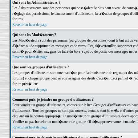
Qui sont les Administrateurs ?
Les Administrateurs sont des personnes qui poss�dent le plus haut niveau de contr�le 
r�glage des permissions, le bannissement d'utilisateurs, la cr�ation de groupes d'uti
forums.
Revenir en haut de page
Qui sont les Mod�rateurs?
Les Mod�rateurs sont des personnes (ou groupes de personnes) dont le but est de veil
d'�diter ou de supprimer les messages et de verrouiller, d�verrouiller, supprimer 
sont l� pour �viter aux gens de faire du
hors-sujet
ou de poster des messages ne res
Revenir en haut de page
Que sont les groupes d'utilisateurs ?
Les groupes d'utilisateurs sont une mani�re pour l'administrateur de regrouper des util
forums) et chaque groupe peut se voir assigner des droits d'acc�s. Ceci permet � 
forum priv�, etc.
Revenir en haut de page
Comment puis-je joindre un groupe d'utilisateurs ?
Pour joindre un groupe d'utilisateurs, cliquez sur le lien
Groupes d'utilisateurs
en haut
d'utilisateurs. Tous les groupes ne sont pas
ouverts
; certains sont
ferm�s
et d'autres p
cliquant sur le bouton appropri�. Le mod�rateur du groupe d'utilisateurs devra appro
Veuillez ne pas harceler un mod�rateur de groupe s'il d�sapprouve votre demande; il 
Revenir en haut de page
Comment puis-je devenir le mod�rateur d'un groupe d'utilisateurs ?