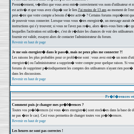
Premi�rement, v�rifiez que vous avez entr� correctement vos nom d'utilisateur et mo
est activ� et que vous avez cliqu� sur le lien
J'ai moins de 13 ans
au moment de l'enre
peut-�tre que votre compte a besoin d'�tre activ� ? Certains forums requi�rent que 
de pouvoir vous connecter. Lorsque vous vous �tes enregistr�, un message aurait d� v
instructions qui s'y trouvent; si vous ne l'avez pas re�u, alors �tes-vous bien s�r que
lesquelles l'activation est utilis�e, c'est de r�duire les chances de voir des utilis
fournie est valide, essayez alors de contacter l'administrateur du forum.
Revenir en haut de page
Je me suis enregistr� dans le pass�, mais ne peux plus me connecter ?!
Les raisons les plus probables pour ce probl�me sont : vous avez entr� un nom d'ut
enregistr�) ou l'administrateur a supprim� votre compte pour quelque raison. Si vous 
forums de supprimer p�riodiquement les comptes des utilisateurs n'ayant rien post� a
dans les discussions.
Revenir en haut de page
Pr�f�rences et
Comment puis-je changer mes pr�f�rences ?
Toutes vos pr�f�rences (si vous �tes enregistr�) sont stock�es dans la base de don
ne pas �tre le cas). Ceci vous permettra de changer toutes vos pr�f�rences.
Revenir en haut de page
Les heures ne sont pas correctes !