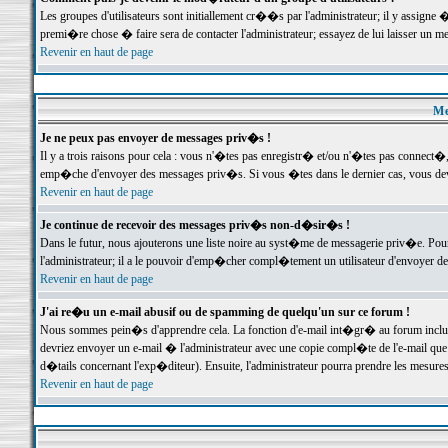
Les groupes d'utilisateurs sont initiallement cr��s par l'administrateur; il y assign
premi�re chose � faire sera de contacter l'administrateur; essayez de lui laisser un 
Revenir en haut de page
Me
Je ne peux pas envoyer de messages priv�s !
Il y a trois raisons pour cela : vous n'�tes pas enregistr� et/ou n'�tes pas connect�
emp�che d'envoyer des messages priv�s. Si vous �tes dans le dernier cas, vous devr
Revenir en haut de page
Je continue de recevoir des messages priv�s non-d�sir�s !
Dans le futur, nous ajouterons une liste noire au syst�me de messagerie priv�e. P
l'administrateur; il a le pouvoir d'emp�cher compl�tement un utilisateur d'envoyer 
Revenir en haut de page
J'ai re�u un e-mail abusif ou de spamming de quelqu'un sur ce forum !
Nous sommes pein�s d'apprendre cela. La fonction d'e-mail int�gr� au forum inclut d
devriez envoyer un e-mail � l'administrateur avec une copie compl�te de l'e-mail que v
d�tails concernant l'exp�diteur). Ensuite, l'administrateur pourra prendre les mesure
Revenir en haut de page