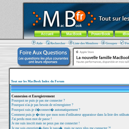
MacBook-fr.com : 100% Apple... 100% nomade !
Aller au contenu
-
Aller au menu général
-
Aller au menu de la
Menu général
Accueil
MacBook
PowerBook
iBo
Aide
Rechercher
Liste des Membres
Groupes
S'e
Tout sur les MacBook Index du Forum
Connexion et Enregistrement
Pourquoi ne puis-je pas me connecter ?
Pourquoi n'ai-je pas besoin de m'enregistrer ?
Pourquoi suis-je d�connect� automatiquement ?
Comment puis-je �viter que mon nom d'utilisateur apparaisse dans la liste des utilisate
J'ai perdu mon mot de passe !
Je me suis inscrit mais ne peux pas me connecter !
Je me suis enregistr� dans le pass�, mais ne peux plus me connecter ?!