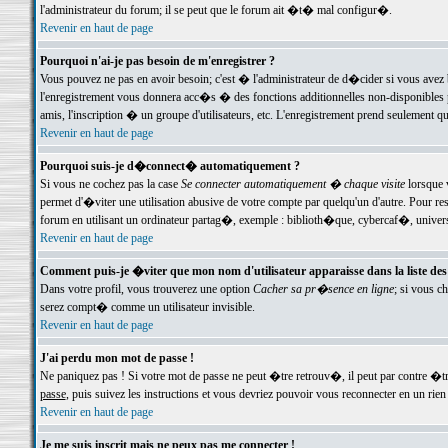
l'administrateur du forum; il se peut que le forum ait �t� mal configur�.
Revenir en haut de page
Pourquoi n'ai-je pas besoin de m'enregistrer ?
Vous pouvez ne pas en avoir besoin; c'est � l'administrateur de d�cider si vous avez 
l'enregistrement vous donnera acc�s � des fonctions additionnelles non-disponibles p
amis, l'inscription � un groupe d'utilisateurs, etc. L'enregistrement prend seulement q
Revenir en haut de page
Pourquoi suis-je d�connect� automatiquement ?
Si vous ne cochez pas la case
Se connecter automatiquement � chaque visite
lorsque 
permet d'�viter une utilisation abusive de votre compte par quelqu'un d'autre. Pour 
forum en utilisant un ordinateur partag�, exemple : biblioth�que, cybercaf�, univers
Revenir en haut de page
Comment puis-je �viter que mon nom d'utilisateur apparaisse dans la liste des u
Dans votre profil, vous trouverez une option
Cacher sa pr�sence en ligne
; si vous c
serez compt� comme un utilisateur invisible.
Revenir en haut de page
J'ai perdu mon mot de passe !
Ne paniquez pas ! Si votre mot de passe ne peut �tre retrouv�, il peut par contre �tre
passe
, puis suivez les instructions et vous devriez pouvoir vous reconnecter en un rien
Revenir en haut de page
Je me suis inscrit mais ne peux pas me connecter !