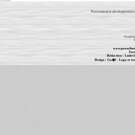
Pour soutenir le développement du
Powered b
T
www.powerboo
Vers
Rédaction :
Ludovi
Design :
Ga�l
- Logo et te
Informations :
PowerBook
-
MacBook Pro
-
i