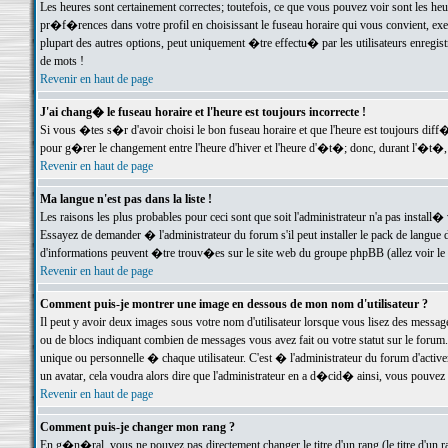
Les heures sont certainement correctes; toutefois, ce que vous pouvez voir sont les he
pr�f�rences dans votre profil en choisissant le fuseau horaire qui vous convient, exe
plupart des autres options, peut uniquement �tre effectu� par les utilisateurs enregis
de mots !
Revenir en haut de page
J'ai chang� le fuseau horaire et l'heure est toujours incorrecte !
Si vous �tes s�r d'avoir choisi le bon fuseau horaire et que l'heure est toujours d
pour g�rer le changement entre l'heure d'hiver et l'heure d'�t�; donc, durant l'�t�,
Revenir en haut de page
Ma langue n'est pas dans la liste !
Les raisons les plus probables pour ceci sont que soit l'administrateur n'a pas install�
Essayez de demander � l'administrateur du forum s'il peut installer le pack de langue d
d'informations peuvent �tre trouv�es sur le site web du groupe phpBB (allez voir le l
Revenir en haut de page
Comment puis-je montrer une image en dessous de mon nom d'utilisateur ?
Il peut y avoir deux images sous votre nom d'utilisateur lorsque vous lisez des mess
ou de blocs indiquant combien de messages vous avez fait ou votre statut sur le for
unique ou personnelle � chaque utilisateur. C'est � l'administrateur du forum d'activer
un avatar, cela voudra alors dire que l'administrateur en a d�cid� ainsi, vous pouvez
Revenir en haut de page
Comment puis-je changer mon rang ?
En g�n�ral, vous ne pouvez pas directement changer le titre d'un rang (le titre d'un ra