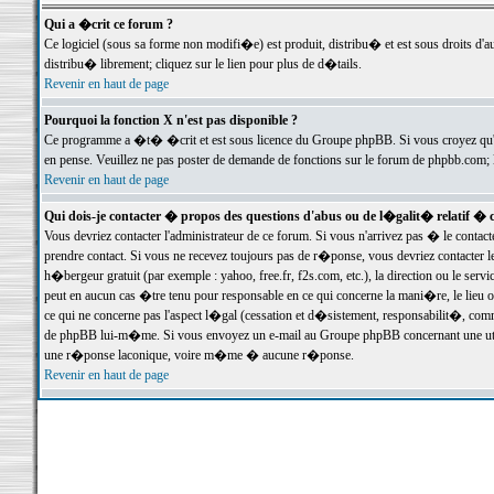
Qui a �crit ce forum ?
Ce logiciel (sous sa forme non modifi�e) est produit, distribu� et est sous droits d'a
distribu� librement; cliquez sur le lien pour plus de d�tails.
Revenir en haut de page
Pourquoi la fonction X n'est pas disponible ?
Ce programme a �t� �crit et est sous licence du Groupe phpBB. Si vous croyez qu'un
en pense. Veuillez ne pas poster de demande de fonctions sur le forum de phpbb.com; 
Revenir en haut de page
Qui dois-je contacter � propos des questions d'abus ou de l�galit� relatif � 
Vous devriez contacter l'administrateur de ce forum. Si vous n'arrivez pas � le conta
prendre contact. Si vous ne recevez toujours pas de r�ponse, vous devriez contacter 
h�bergeur gratuit (par exemple : yahoo, free.fr, f2s.com, etc.), la direction ou le se
peut en aucun cas �tre tenu pour responsable en ce qui concerne la mani�re, le lieu ou 
ce qui ne concerne pas l'aspect l�gal (cessation et d�sistement, responsabilit�, comm
de phpBB lui-m�me. Si vous envoyez un e-mail au Groupe phpBB concernant une utili
une r�ponse laconique, voire m�me � aucune r�ponse.
Revenir en haut de page