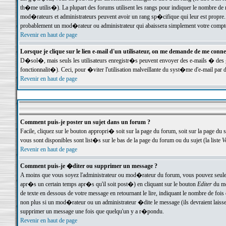
th�me utilis�). La plupart des forums utilisent les rangs pour indiquer le nombre de m
mod�rateurs et administrateurs peuvent avoir un rang sp�cifique qui leur est propre. 
probablement un mod�rateur ou administrateur qui abaissera simplement votre compte
Revenir en haut de page
Lorsque je clique sur le lien e-mail d'un utilisateur, on me demande de me conne
D�sol�, mais seuls les utilisateurs enregistr�s peuvent envoyer des e-mails � des ge
fonctionnalit�). Ceci, pour �viter l'utilisation malveillante du syst�me d'e-mail par 
Revenir en haut de page
Comment puis-je poster un sujet dans un forum ?
Facile, cliquez sur le bouton appropri� soit sur la page du forum, soit sur la page du 
vous sont disponibles sont list�s sur le bas de la page du forum ou du sujet (la liste
V
Revenir en haut de page
Comment puis-je �diter ou supprimer un message ?
A moins que vous soyez l'administrateur ou mod�rateur du forum, vous pouvez seul
apr�s un certain temps apr�s qu'il soit post�) en cliquant sur le bouton
Editer
du me
de texte en dessous de votre message en retournant le lire, indiquant le nombre de fo
non plus si un mod�rateur ou un administrateur �dite le message (ils devraient laisser
supprimer un message une fois que quelqu'un y a r�pondu.
Revenir en haut de page