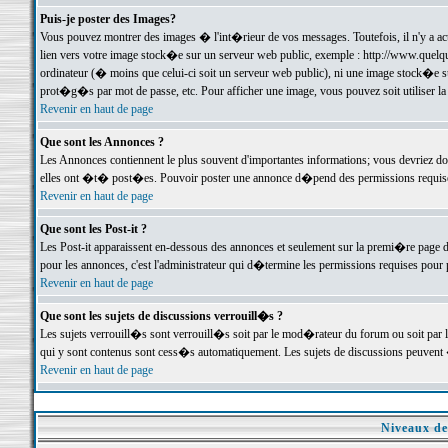
Puis-je poster des Images?
Vous pouvez montrer des images � l'int�rieur de vos messages. Toutefois, il n'y a 
lien vers votre image stock�e sur un serveur web public, exemple : http://www.quelq
ordinateur (� moins que celui-ci soit un serveur web public), ni une image stock�e su
prot�g�s par mot de passe, etc. Pour afficher une image, vous pouvez soit utiliser 
Revenir en haut de page
Que sont les Annonces ?
Les Annonces contiennent le plus souvent d'importantes informations; vous devriez d
elles ont �t� post�es. Pouvoir poster une annonce d�pend des permissions requises;
Revenir en haut de page
Que sont les Post-it ?
Les Post-it apparaissent en-dessous des annonces et seulement sur la premi�re page 
pour les annonces, c'est l'administrateur qui d�termine les permissions requises pour 
Revenir en haut de page
Que sont les sujets de discussions verrouill�s ?
Les sujets verrouill�s sont verrouill�s soit par le mod�rateur du forum ou soit par 
qui y sont contenus sont cess�s automatiquement. Les sujets de discussions peuvent 
Revenir en haut de page
Niveaux de