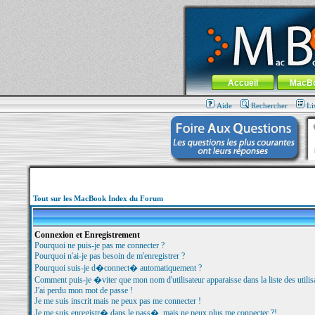
MacBook-fr.com : 100% Apple... 100% nom
Aller au contenu
-
Aller au menu 
Menu général
Accueil
MacB
Aide
Rechercher
Li
Tout sur les MacBook Index du Forum
Connexion et Enregistrement
Pourquoi ne puis-je pas me connecter ?
Pourquoi n'ai-je pas besoin de m'enregistrer ?
Pourquoi suis-je d�connect� automatiquement ?
Comment puis-je �viter que mon nom d'utilisateur apparaisse dans la liste des utilisa
J'ai perdu mon mot de passe !
Je me suis inscrit mais ne peux pas me connecter !
Je me suis enregistr� dans le pass�, mais ne peux plus me connecter ?!