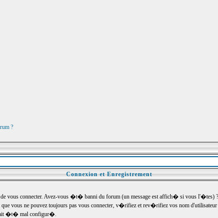
orum ?
Connexion et Enregistrement
e vous connecter. Avez-vous �t� banni du forum (un message est affich� si vous l'�tes) ? Si
 que vous ne pouvez toujours pas vous connecter, v�rifiez et rev�rifiez vos nom d'utilisateu
um ait �t� mal configur�.