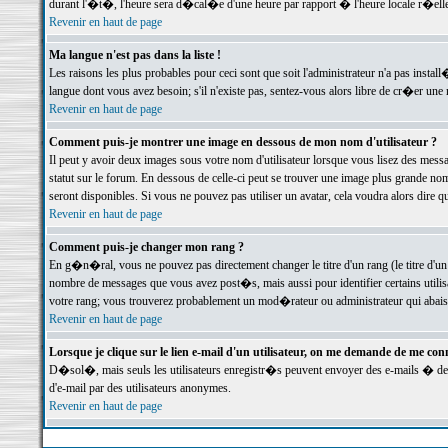
durant l'�t�, l'heure sera d�cal�e d'une heure par rapport � l'heure locale r�elle
Revenir en haut de page
Ma langue n'est pas dans la liste !
Les raisons les plus probables pour ceci sont que soit l'administrateur n'a pas instal
langue dont vous avez besoin; s'il n'existe pas, sentez-vous alors libre de cr�er un
Revenir en haut de page
Comment puis-je montrer une image en dessous de mon nom d'utilisateur ?
Il peut y avoir deux images sous votre nom d'utilisateur lorsque vous lisez des me
statut sur le forum. En dessous de celle-ci peut se trouver une image plus grande n
seront disponibles. Si vous ne pouvez pas utiliser un avatar, cela voudra alors dire
Revenir en haut de page
Comment puis-je changer mon rang ?
En g�n�ral, vous ne pouvez pas directement changer le titre d'un rang (le titre d'un 
nombre de messages que vous avez post�s, mais aussi pour identifier certains utilisa
votre rang; vous trouverez probablement un mod�rateur ou administrateur qui abais
Revenir en haut de page
Lorsque je clique sur le lien e-mail d'un utilisateur, on me demande de me conn
D�sol�, mais seuls les utilisateurs enregistr�s peuvent envoyer des e-mails � des 
d'e-mail par des utilisateurs anonymes.
Revenir en haut de page