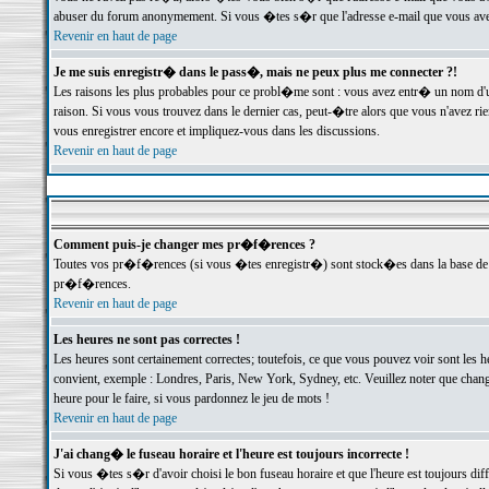
abuser du forum anonymement. Si vous �tes s�r que l'adresse e-mail que vous avez f
Revenir en haut de page
Je me suis enregistr� dans le pass�, mais ne peux plus me connecter ?!
Les raisons les plus probables pour ce probl�me sont : vous avez entr� un nom d'
raison. Si vous vous trouvez dans le dernier cas, peut-�tre alors que vous n'avez ri
vous enregistrer encore et impliquez-vous dans les discussions.
Revenir en haut de page
Comment puis-je changer mes pr�f�rences ?
Toutes vos pr�f�rences (si vous �tes enregistr�) sont stock�es dans la base de d
pr�f�rences.
Revenir en haut de page
Les heures ne sont pas correctes !
Les heures sont certainement correctes; toutefois, ce que vous pouvez voir sont les 
convient, exemple : Londres, Paris, New York, Sydney, etc. Veuillez noter que chang
heure pour le faire, si vous pardonnez le jeu de mots !
Revenir en haut de page
J'ai chang� le fuseau horaire et l'heure est toujours incorrecte !
Si vous �tes s�r d'avoir choisi le bon fuseau horaire et que l'heure est toujours 