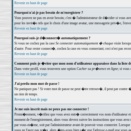
Revenir en haut de page
Pourquoi n'ai-je pas besoin de m'enregistrer ?
Vous pouvez ne pas en avoir besoin; c'est � l'administrateur de d�cider si vous av
pour les invit�s tels que le choix d'une image avatar, une messagerie priv�e, l'envo
Revenir en haut de page
Pourquoi suis-je d�connect� automatiquement ?
Si vous ne cochez pas la case
Se connecter automatiquement � chaque visite
lorsqu
d'autre. Pour rester connect�, cochez la case en vous connectant; ceci n'est pas r
Revenir en haut de page
Comment puis-je �viter que mon nom d'utilisateur apparaisse dans la liste des
Dans votre profil, vous trouverez une option
Cacher sa pr�sence en ligne
; si vous
Revenir en haut de page
J'ai perdu mon mot de passe !
Ne paniquez pas ! Si votre mot de passe ne peut �tre retrouv�, il peut par contre �t
un rien de temps.
Revenir en haut de page
Je me suis inscrit mais ne peux pas me connecter !
Premi�rement, v�rifiez que vous avez entr� correctement vos nom d'utilisateur et 
moment de l'enregistrement, alors vous devrez suivre les instructions que vous avez
par vous-m�me, soit par l'administrateur avant de pouvoir vous connecter. Lorsque v
vous ne l'avez pas re�u, alors �tes-vous bien s�r que l'adresse e-mail que vous avez 