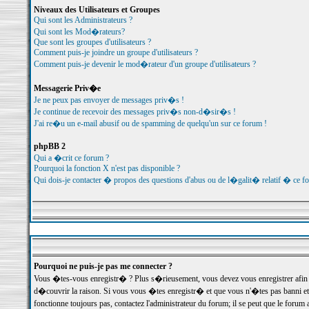
Niveaux des Utilisateurs et Groupes
Qui sont les Administrateurs ?
Qui sont les Mod�rateurs?
Que sont les groupes d'utilisateurs ?
Comment puis-je joindre un groupe d'utilisateurs ?
Comment puis-je devenir le mod�rateur d'un groupe d'utilisateurs ?
Messagerie Priv�e
Je ne peux pas envoyer de messages priv�s !
Je continue de recevoir des messages priv�s non-d�sir�s !
J'ai re�u un e-mail abusif ou de spamming de quelqu'un sur ce forum !
phpBB 2
Qui a �crit ce forum ?
Pourquoi la fonction X n'est pas disponible ?
Qui dois-je contacter � propos des questions d'abus ou de l�galit� relatif � ce f
Pourquoi ne puis-je pas me connecter ?
Vous �tes-vous enregistr� ? Plus s�rieusement, vous devez vous enregistrer afin d
d�couvrir la raison. Si vous vous �tes enregistr� et que vous n'�tes pas banni et
fonctionne toujours pas, contactez l'administrateur du forum; il se peut que le for