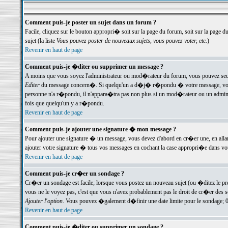
Comment puis-je poster un sujet dans un forum ?
Facile, cliquez sur le bouton appropri� soit sur la page du forum, soit sur la page d
sujet (la liste
Vous pouvez poster de nouveaux sujets, vous pouvez voter, etc.
)
Revenir en haut de page
Comment puis-je �diter ou supprimer un message ?
A moins que vous soyez l'administrateur ou mod�rateur du forum, vous pouvez seul
Editer
du message concern�. Si quelqu'un a d�j� r�pondu � votre message, vous trou
personne n'a r�pondu, il n'appara�tra pas non plus si un mod�rateur ou un administr
fois que quelqu'un y a r�pondu.
Revenir en haut de page
Comment puis-je ajouter une signature � mon message ?
Pour ajouter une signature � un message, vous devez d'abord en cr�er une, en alla
ajouter votre signature � tous vos messages en cochant la case appropri�e dans votr
Revenir en haut de page
Comment puis-je cr�er un sondage ?
Cr�er un sondage est facile; lorsque vous postez un nouveau sujet (ou �ditez le prem
vous ne le voyez pas, c'est que vous n'avez probablement pas le droit de cr�er des 
Ajouter l'option
. Vous pouvez �galement d�finir une date limite pour le sondage; 0 es
Revenir en haut de page
Comment puis-je �diter ou supprimer un sondage ?