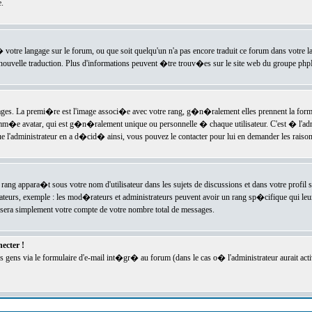
.
l� votre langage sur le forum, ou que soit quelqu'un n'a pas encore traduit ce forum dans votre 
e nouvelle traduction. Plus d'informations peuvent �tre trouv�es sur le site web du groupe phpBB
ssages. La premi�re est l'image associ�e avec votre rang, g�n�ralement elles prennent la form
omm�e avatar, qui est g�n�ralement unique ou personnelle � chaque utilisateur. C'est � l'admin
 que l'administrateur en a d�cid� ainsi, vous pouvez le contacter pour lui en demander les rais
rang appara�t sous votre nom d'utilisateur dans les sujets de discussions et dans votre profil s
teurs, exemple : les mod�rateurs et administrateurs peuvent avoir un rang sp�cifique qui leur 
sera simplement votre compte de votre nombre total de messages.
ecter !
gens via le formulaire d'e-mail int�gr� au forum (dans le cas o� l'administrateur aurait acti