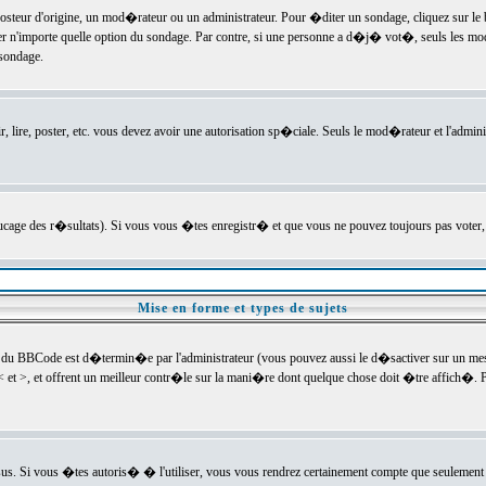
ur d'origine, un mod�rateur ou un administrateur. Pour �diter un sondage, cliquez sur le bou
r n'importe quelle option du sondage. Par contre, si une personne a d�j� vot�, seuls les mod
 sondage.
r, lire, poster, etc. vous devez avoir une autorisation sp�ciale. Seuls le mod�rateur et l'admin
trucage des r�sultats). Si vous vous �tes enregistr� et que vous ne pouvez toujours pas voter
Mise en forme et types de sujets
 du BBCode est d�termin�e par l'administrateur (vous pouvez aussi le d�sactiver sur un mess
< et >, et offrent un meilleur contr�le sur la mani�re dont quelque chose doit �tre affich�. Po
sus. Si vous �tes autoris� � l'utiliser, vous vous rendrez certainement compte que seulement 