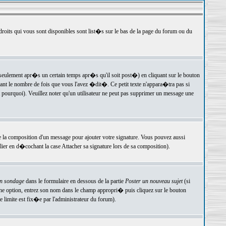
 droits qui vous sont disponibles sont list�s sur le bas de la page du forum ou du
ulement apr�s un certain temps apr�s qu'il soit post�) en cliquant sur le bouton
t le nombre de fois que vous l'avez �dit�. Ce petit texte n'appara�tra pas si
pourquoi). Veuillez noter qu'un utilisateur ne peut pas supprimer un message une
e la composition d'un message pour ajouter votre signature. Vous pouvez aussi
er en d�cochant la case Attacher sa signature lors de sa composition).
un sondage
dans le formulaire en dessous de la partie
Poster un nouveau sujet
(si
une option, entrez son nom dans le champ appropri� puis cliquez sur le bouton
 limite est fix�e par l'administrateur du forum).