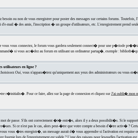
ez besoin ou non de vous enregistrer pour poster des messages sur certains forums. Toutefois,
i d'e-mail � des amis, l'inscription � un groupe d'utilisateurs, etc. L'enregistrement prend seu
e vous vous connectez, le forum vous gardera seulement connect� pour une p�riode pr��tabli
ecommand� si vous acc�dez au forum en utilisant un ordinateur partag�, exemple : biblioth�qu
 utilisateurs en ligne ?
 choisissez
Oui
, vous n'appara�trez qu'uniquement aux yeux des administrateurs ou vous-m�m
re r�initialis�. Pour ce faire, allez sur la page de connexion et cliquez sur
J'ai oubli� mon m
mot de passe. S'ils ont correctement �t� entr�s, alors il y a deux possibilit�s. Si le suppo
 re�ues. Si ce n'est pas le cas, alors peut-�tre que votre compte a besoin d'�tre activ� ? Cer
ous vous �tes enregistr�, un message aurait d� vous apprendre si l'activation est requise ou n
fournie lors de l'enregistrement est valide ? L'une des raisons pour lesquelles l'activation est