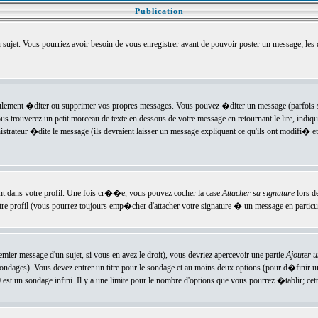
Publication
u sujet. Vous pourriez avoir besoin de vous enregistrer avant de pouvoir poster un message; les
ement �diter ou supprimer vos propres messages. Vous pouvez �diter un message (parfois se
verez un petit morceau de texte en dessous de votre message en retournant le lire, indiquan
ateur �dite le message (ils devraient laisser un message expliquant ce qu'ils ont modifi� et 
nt dans votre profil. Une fois cr��e, vous pouvez cocher la case
Attacher sa signature
lors d
e profil (vous pourrez toujours emp�cher d'attacher votre signature � un message en particuli
ier message d'un sujet, si vous en avez le droit), vous devriez apercevoir une partie
Ajouter 
sondages). Vous devez entrer un titre pour le sondage et au moins deux options (pour d�finir 
t un sondage infini. Il y a une limite pour le nombre d'options que vous pourrez �tablir; cette