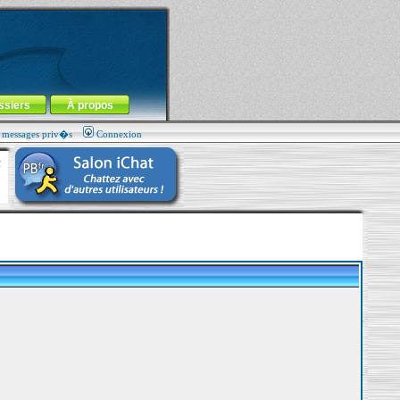
ssiers
À propos
s messages priv�s
Connexion