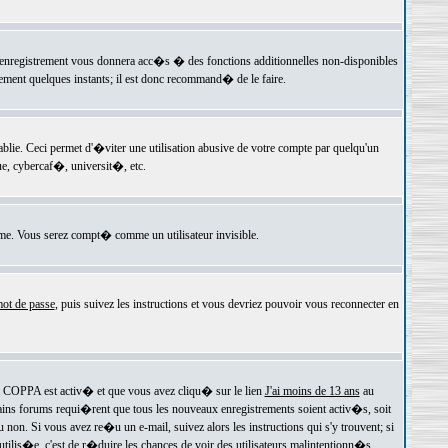
 l'enregistrement vous donnera acc�s � des fonctions additionnelles non-disponibles
lement quelques instants; il est donc recommand� de le faire.
e. Ceci permet d'�viter une utilisation abusive de votre compte par quelqu'un
e, cybercaf�, universit�, etc.
e. Vous serez compt� comme un utilisateur invisible.
ot de passe
, puis suivez les instructions et vous devriez pouvoir vous reconnecter en
rt COPPA est activ� et que vous avez cliqu� sur le lien
J'ai moins de 13 ans
au
tains forums requi�rent que tous les nouveaux enregistrements soient activ�s, soit
on. Si vous avez re�u un e-mail, suivez alors les instructions qui s'y trouvent; si
 utilis�e, c'est de r�duire les chances de voir des utilisateurs malintentionn�s