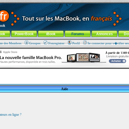
ade !
général
-
Aller au menu de la rubrique
ook
PowerBook
iBook
Forums
Annonces
Do
ste des Membres
Groupes
S'enregistrer
Profil
Se connecter pour v�rifier se
Aide
teurs en ligne ?