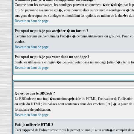
Comme pour les messages, les sondages peuvent uniquement �tre �dit�s par le poste
lui). Si personne n'a encore vot�, vous pouvez alors supprimer le sondage ou �dite
aux gens de truquer les sondages en modifiant les options au milieu de la dur�e du
Revenir en haut de page
Pourquoi ne puis-je pas acc�der � un forum ?
Certains forums peuvent limiter l'acc�s � certains utilisateurs ou groupes. Pour voi
voulez.
Revenir en haut de page
Pourquoi ne puis-je pas voter dans un sondage ?
Seuls les utilisateurs enregistr�s peuvent voter dans un sondage (afin d'�viter le 
Revenir en haut de page
Qu'est-ce que le BBCode ?
Le BBCode est une impl�mentation sp�ciale du HTML; l'activation de l'utilisation
au style du HTML; les balises sont contenues dans des crochets [ et ] � la place de 
formulaire de publication.
Revenir en haut de page
Puis-je utiliser le HTML?
Ceci d�pend de l'administrateur qui le permet ou non; il a un contr�le complet des