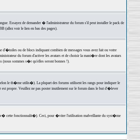
langue. Essayez de demander � l'administrateur du forum s'il peut installer le pack de
 (allez voir le lien en bas des pages).
e d'�toiles ou de blocs indiquant combien de messages vous avez fait ou votre
istrateur du forum d'activer les avatars et de choisir la mani�re dont les avatars
ons (nous sommes s�r qu'elles seront bonnes !).
elon le th�me utilis�). La plupart des forums utilisent les rangs pour indiquer le
est propre. Veuillez ne pas poster inutilement sur le forum dans le but d'�lever
v� cette fonctionnalit�). Ceci, pour �viter l'utilisation malveillante du syst�me