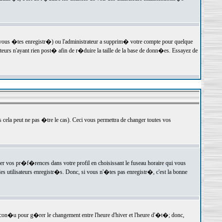
 vous �tes enregistr�) ou l'administrateur a supprim� votre compte pour quelque
teurs n'ayant rien post� afin de r�duire la taille de la base de donn�es. Essayez de
ela peut ne pas �tre le cas). Ceci vous permettra de changer toutes vos
ger vos pr�f�rences dans votre profil en choisissant le fuseau horaire qui vous
es utilisateurs enregistr�s. Donc, si vous n'�tes pas enregistr�, c'est la bonne
 con�u pour g�rer le changement entre l'heure d'hiver et l'heure d'�t�; donc,