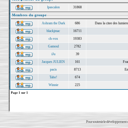
lpascalon
31868
Membres du groupe
Ashram the Dark
686
Dans la citee des lumieres 
blackjmac
16711
ch-vox
19383
Gamoul
2782
iJu
39
Jacques JULIEN
161
Fra
pacis
8713
En
Taho!
674
Winnie
225
Page
1
sur
1
Pour soutenir le développement du