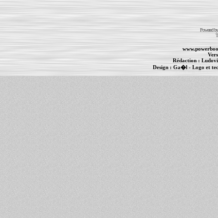
Powered b
T
www.powerboo
Vers
Rédaction :
Ludovi
Design :
Ga�l
- Logo et te
Informations :
PowerBook
-
MacBook Pro
-
i