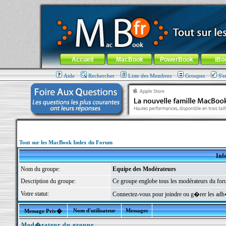
MacBook-fr.com : 100% Apple... 100% nomade !
Aller au contenu
-
Aller au menu général
-
Aller au menu de la
Menu général
Accueil
MacBook
PowerBook
iBo
Aide
Rechercher
Liste des Membres
Groupes
S'e
Tout sur les MacBook Index du Forum
Inf
Nom du groupe:
Equipe des Modérateurs
Description du groupe:
Ce groupe englobe tous les modérateurs du foru
Votre statut:
Connectez-vous pour joindre ou g�rer les a
Nom d'utilisateur
Messages
Message Priv�
Mod�rateur du groupe