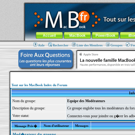
MacBook-fr.com : 100% Apple... 100% nomade !
Aller au contenu
-
Aller au menu général
-
Aller au menu de la
Menu général
Accueil
MacBook
PowerBook
iBo
Aide
Rechercher
Liste des Membres
Groupes
S'e
Tout sur les MacBook Index du Forum
Inf
Nom du groupe:
Equipe des Modérateurs
Description du groupe:
Ce groupe englobe tous les modérateurs du foru
Votre statut:
Connectez-vous pour joindre ou g�rer les a
Nom d'utilisateur
Messages
Message Priv�
Mod�rateur du groupe