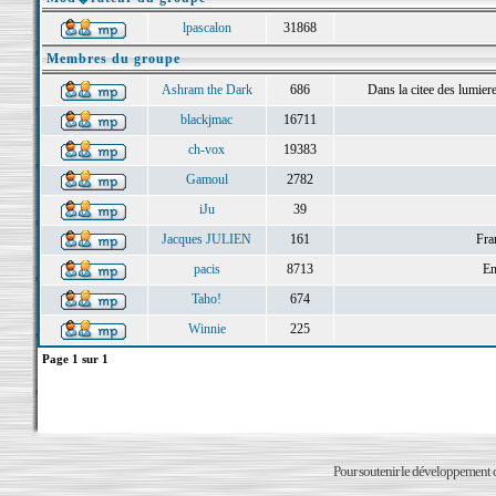
lpascalon
31868
Membres du groupe
Ashram the Dark
686
Dans la citee des lumieres 
blackjmac
16711
ch-vox
19383
Gamoul
2782
iJu
39
Jacques JULIEN
161
Fra
pacis
8713
En
Taho!
674
Winnie
225
Page
1
sur
1
Pour soutenir le développement du