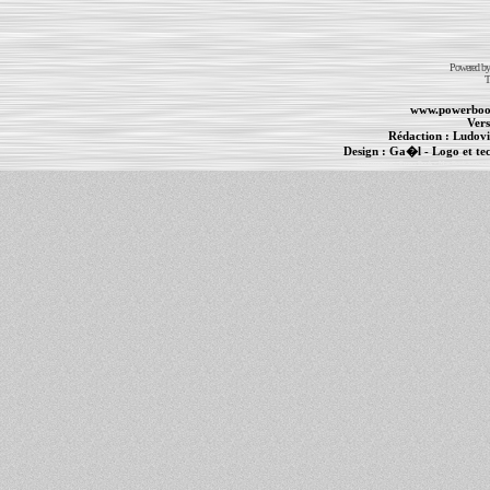
Powered b
T
www.powerboo
Vers
Rédaction :
Ludovi
Design :
Ga�l
- Logo et te
Informations :
PowerBook
-
MacBook Pro
-
i