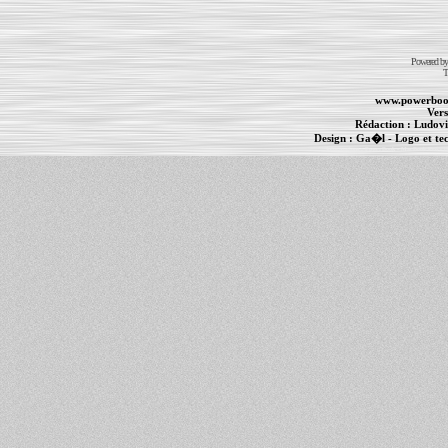
Powered b
T
www.powerboo
Vers
Rédaction :
Ludovi
Design :
Ga�l
- Logo et te
Informations :
PowerBook
-
MacBook Pro
-
i