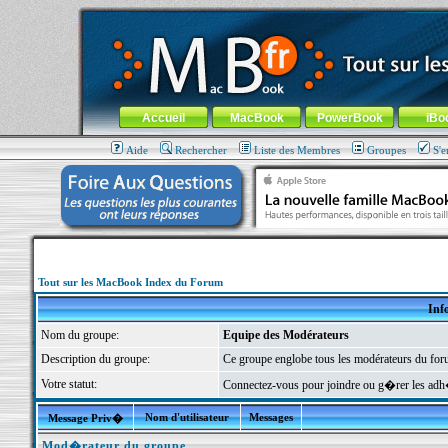
MacBook-fr.com : 100% Apple... 100% nomade !
Aller au contenu
-
Aller au menu général
-
Aller au menu de la
Menu général
Accueil
MacBook
PowerBook
iBo
Aide
Rechercher
Liste des Membres
Groupes
S'e
Tout sur les MacBook Index du Forum
Inf
Nom du groupe:
Equipe des Modérateurs
Description du groupe:
Ce groupe englobe tous les modérateurs du foru
Votre statut:
Connectez-vous pour joindre ou g�rer les a
Nom d'utilisateur
Messages
Message Priv�
Mod�rateur du groupe