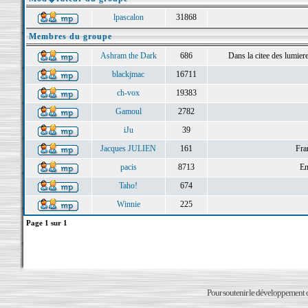
lpascalon
31868
Membres du groupe
Ashram the Dark
686
Dans la citee des lumieres 
blackjmac
16711
ch-vox
19383
Gamoul
2782
iJu
39
Jacques JULIEN
161
Fra
pacis
8713
En
Taho!
674
Winnie
225
Page
1
sur
1
Pour soutenir le développement du