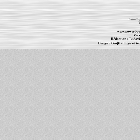
Powered b
T
www.powerboo
Vers
Rédaction :
Ludovi
Design :
Ga�l
- Logo et te
Informations :
PowerBook
-
MacBook Pro
-
i