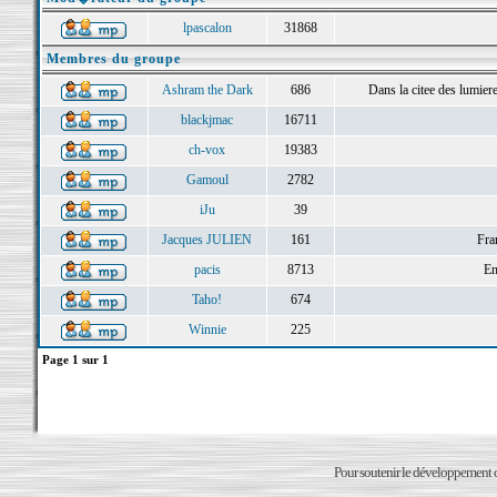
lpascalon
31868
Membres du groupe
Ashram the Dark
686
Dans la citee des lumieres 
blackjmac
16711
ch-vox
19383
Gamoul
2782
iJu
39
Jacques JULIEN
161
Fra
pacis
8713
En
Taho!
674
Winnie
225
Page
1
sur
1
Pour soutenir le développement du