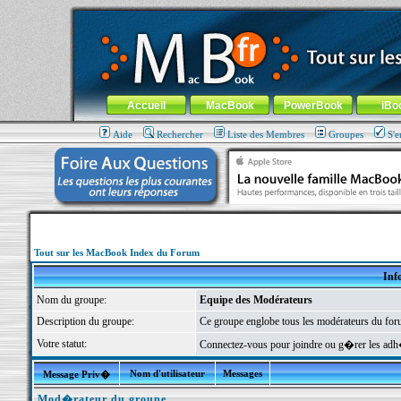
MacBook-fr.com : 100% Apple... 100% nomade !
Aller au contenu
-
Aller au menu général
-
Aller au menu de la
Menu général
Accueil
MacBook
PowerBook
iBo
Aide
Rechercher
Liste des Membres
Groupes
S'e
Tout sur les MacBook Index du Forum
Inf
Nom du groupe:
Equipe des Modérateurs
Description du groupe:
Ce groupe englobe tous les modérateurs du foru
Votre statut:
Connectez-vous pour joindre ou g�rer les a
Nom d'utilisateur
Messages
Message Priv�
Mod�rateur du groupe