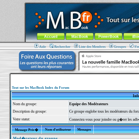
MacBook-fr.com : 100% Apple... 100% nomade !
Aller au contenu
-
Aller au menu général
-
Aller au menu de la
Menu général
Accueil
MacBook
PowerBook
iBo
Aide
Rechercher
Liste des Membres
Groupes
S'e
Tout sur les MacBook Index du Forum
Inf
Nom du groupe:
Equipe des Modérateurs
Description du groupe:
Ce groupe englobe tous les modérateurs du foru
Votre statut:
Connectez-vous pour joindre ou g�rer les a
Nom d'utilisateur
Messages
Message Priv�
Mod�rateur du groupe