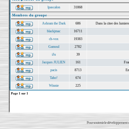
lpascalon
31868
Membres du groupe
Ashram the Dark
686
Dans la citee des lumieres 
blackjmac
16711
ch-vox
19383
Gamoul
2782
iJu
39
Jacques JULIEN
161
Fra
pacis
8713
En
Taho!
674
Winnie
225
Page
1
sur
1
Pour soutenir le développement du