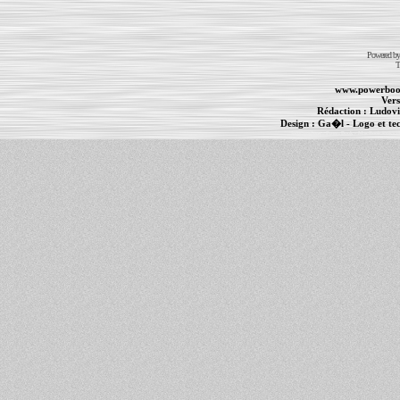
Powered b
T
www.powerboo
Vers
Rédaction :
Ludovi
Design :
Ga�l
- Logo et te
Informations :
PowerBook
-
MacBook Pro
-
i