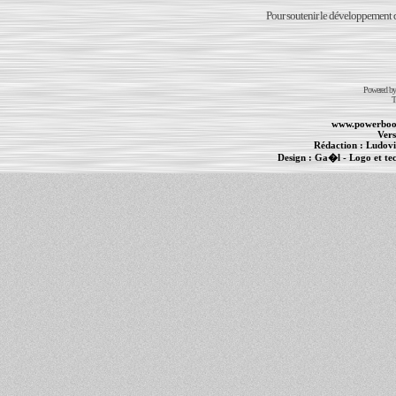
Pour soutenir le développement du
Powered b
T
www.powerboo
Vers
Rédaction :
Ludovi
Design :
Ga�l
- Logo et te
Informations :
PowerBook
-
MacBook Pro
-
i