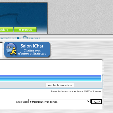
ssiers
À propos
s messages priv�s
Connexion
Toutes les heures sont au format GMT + 2 Heures
Sauter vers: