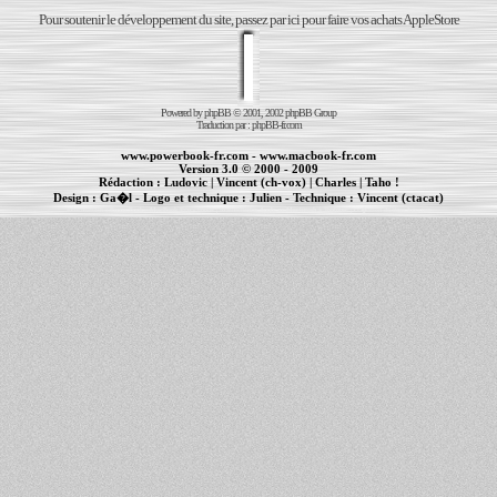
Pour soutenir le développement du site, passez par ici pour faire vos achats AppleStore
Powered by
phpBB
© 2001, 2002 phpBB Group
Traduction par :
phpBB-fr.com
www.powerbook-fr.com
-
www.macbook-fr.com
Version 3.0 © 2000 - 2009
Rédaction :
Ludovic
|
Vincent (ch-vox)
|
Charles
|
Taho !
Design :
Ga�l
- Logo et technique :
Julien
- Technique :
Vincent (ctacat)
Informations :
PowerBook
-
MacBook Pro
-
iBook
|
Maintenance Apple et Macintosh à Toulouse
|
cr�ation de sites Internet