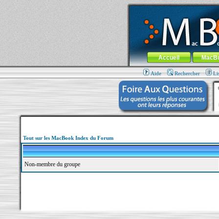
MacBook-fr.com : 100% Apple... 100% nom
Aller au contenu
-
Aller au menu 
Menu général
Accueil
MacB
Aide
Rechercher
Li
Tout sur les MacBook Index du Forum
Non-membre du groupe