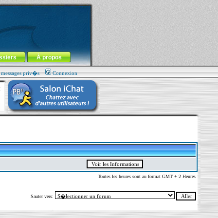
ssiers
À propos
s messages priv�s
Connexion
Toutes les heures sont au format GMT + 2 Heures
Sauter vers: