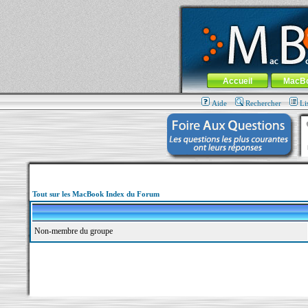
MacBook-fr.com : 100% Apple... 100% nom
Aller au contenu
-
Aller au menu 
Menu général
Accueil
MacB
Aide
Rechercher
Li
Tout sur les MacBook Index du Forum
Non-membre du groupe