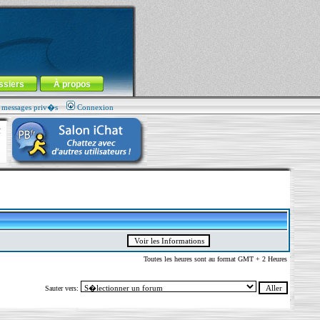
ssiers
À propos
s messages priv�s
Connexion
Toutes les heures sont au format GMT + 2 Heures
Sauter vers: