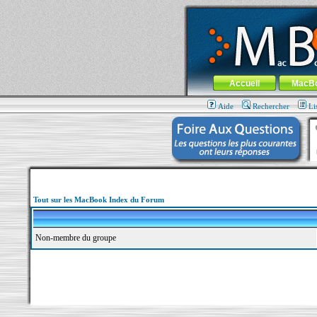
MacBook-fr.com : 100% Apple... 100% nom
Aller au contenu
-
Aller au menu 
Menu général
Accueil
MacB
Aide
Rechercher
Li
Tout sur les MacBook Index du Forum
Non-membre du groupe