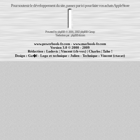
Pour soutenir le développement du site, passez par ici pour faire vos achats AppleStore
Powered by
phpBB
© 2001, 2002 phpBB Group
Traduction par :
phpBB-fr.com
www.powerbook-fr.com
-
www.macbook-fr.com
Version 3.0 © 2000 - 2009
Rédaction :
Ludovic
|
Vincent (ch-vox)
|
Charles
|
Taho !
Design :
Ga�l
- Logo et technique :
Julien
- Technique :
Vincent (ctacat)
Informations :
PowerBook
-
MacBook Pro
-
iBook
|
Maintenance Apple et Macintosh à Toulouse
|
cr�ation de sites Internet