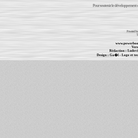
Pour soutenir le développement du
Powered b
T
www.powerboo
Vers
Rédaction :
Ludovi
Design :
Ga�l
- Logo et te
Informations :
PowerBook
-
MacBook Pro
-
i