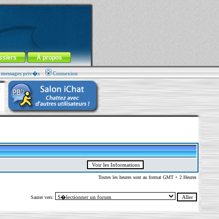
ssiers
À propos
s messages priv�s
Connexion
Toutes les heures sont au format GMT + 2 Heures
Sauter vers: