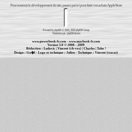
Pour soutenir le développement du site, passez par ici pour faire vos achats AppleStore
Powered by
phpBB
© 2001, 2002 phpBB Group
Traduction par :
phpBB-fr.com
www.powerbook-fr.com
-
www.macbook-fr.com
Version 3.0 © 2000 - 2009
Rédaction :
Ludovic
|
Vincent (ch-vox)
|
Charles
|
Taho !
Design :
Ga�l
- Logo et technique :
Julien
- Technique :
Vincent (ctacat)
Informations :
PowerBook
-
MacBook Pro
-
iBook
|
Maintenance Apple et Macintosh à Toulouse
|
cr�ation de sites Internet