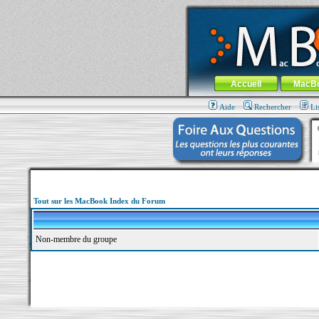
MacBook-fr.com : 100% Apple... 100% nom
Aller au contenu
-
Aller au menu 
Menu général
Accueil
MacB
Aide
Rechercher
Li
Tout sur les MacBook Index du Forum
Non-membre du groupe