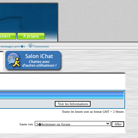
ssiers
À propos
s messages priv�s
Connexion
Toutes les heures sont au format GMT + 2 Heures
Sauter vers: