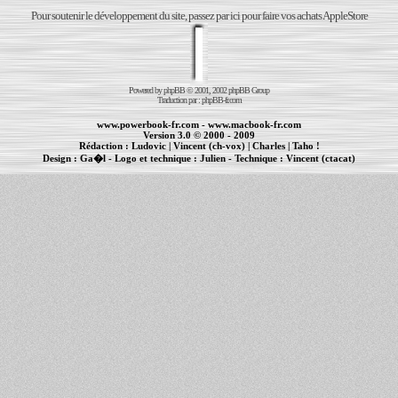
Pour soutenir le développement du site, passez par ici pour faire vos achats AppleStore
Powered by
phpBB
© 2001, 2002 phpBB Group
Traduction par :
phpBB-fr.com
www.powerbook-fr.com
-
www.macbook-fr.com
Version 3.0 © 2000 - 2009
Rédaction :
Ludovic
|
Vincent (ch-vox)
|
Charles
|
Taho !
Design :
Ga�l
- Logo et technique :
Julien
- Technique :
Vincent (ctacat)
Informations :
PowerBook
-
MacBook Pro
-
iBook
|
Maintenance Apple et Macintosh à Toulouse
|
cr�ation de sites Internet