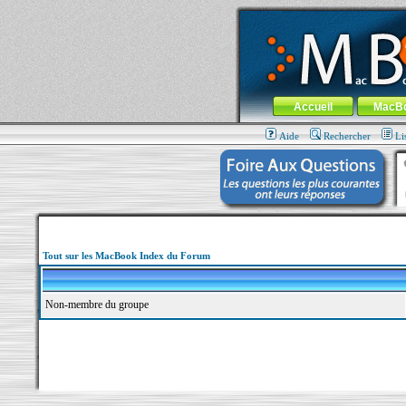
MacBook-fr.com : 100% Apple... 100% nom
Aller au contenu
-
Aller au menu 
Menu général
Accueil
MacB
Aide
Rechercher
Li
Tout sur les MacBook Index du Forum
Non-membre du groupe