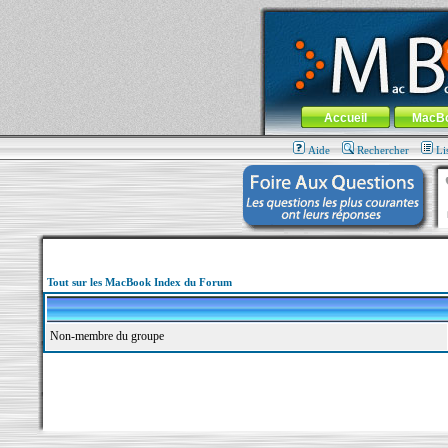
MacBook-fr.com : 100% Apple... 100% nom
Aller au contenu
-
Aller au menu 
Menu général
Accueil
MacB
Aide
Rechercher
Li
Tout sur les MacBook Index du Forum
Non-membre du groupe