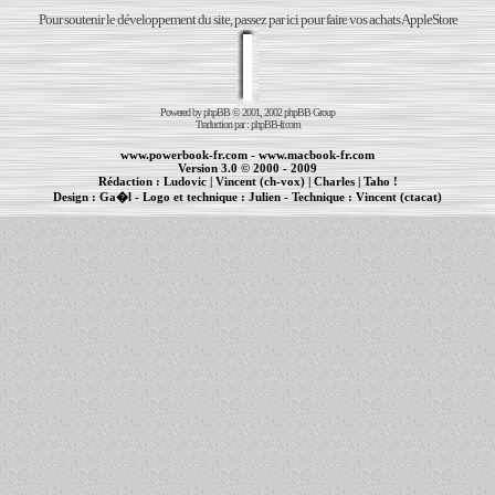
Pour soutenir le développement du site, passez par ici pour faire vos achats AppleStore
Powered by
phpBB
© 2001, 2002 phpBB Group
Traduction par :
phpBB-fr.com
www.powerbook-fr.com
-
www.macbook-fr.com
Version 3.0 © 2000 - 2009
Rédaction :
Ludovic
|
Vincent (ch-vox)
|
Charles
|
Taho !
Design :
Ga�l
- Logo et technique :
Julien
- Technique :
Vincent (ctacat)
Informations :
PowerBook
-
MacBook Pro
-
iBook
|
Maintenance Apple et Macintosh à Toulouse
|
cr�ation de sites Internet