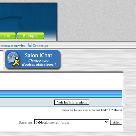
ssiers
À propos
s messages priv�s
Connexion
Toutes les heures sont au format GMT + 2 Heures
Sauter vers: