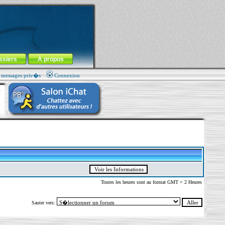
ssiers
À propos
s messages priv�s
Connexion
Toutes les heures sont au format GMT + 2 Heures
Sauter vers: