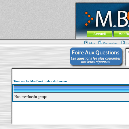
MacBook-fr.com : 100% Apple... 100% nom
Aller au contenu
-
Aller au menu 
Menu général
Accueil
MacB
Aide
Rechercher
Li
Tout sur les MacBook Index du Forum
Non-membre du groupe