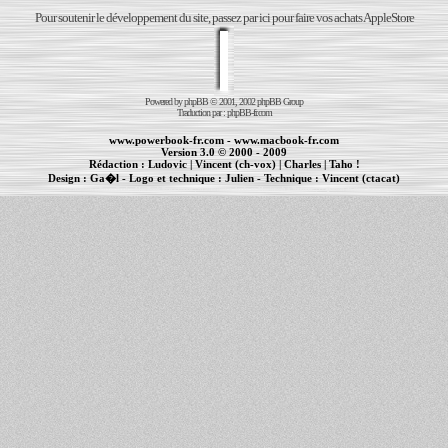
Pour soutenir le développement du site, passez par ici pour faire vos achats AppleStore
Powered by
phpBB
© 2001, 2002 phpBB Group
Traduction par :
phpBB-fr.com
www.powerbook-fr.com
-
www.macbook-fr.com
Version 3.0 © 2000 - 2009
Rédaction :
Ludovic
|
Vincent (ch-vox)
|
Charles
|
Taho !
Design :
Ga�l
- Logo et technique :
Julien
- Technique :
Vincent (ctacat)
Informations :
PowerBook
-
MacBook Pro
-
iBook
|
Maintenance Apple et Macintosh à Toulouse
|
cr�ation de sites Internet