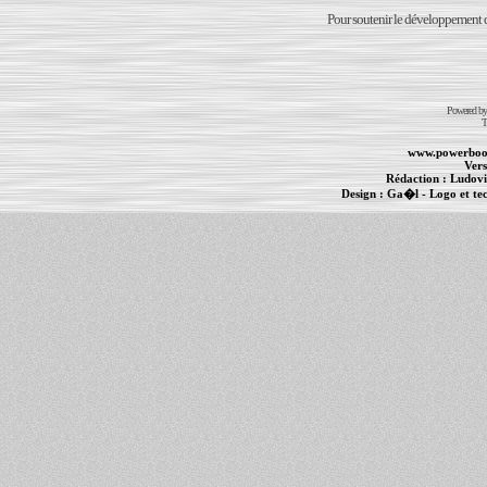
Pour soutenir le développement du
Powered b
T
www.powerboo
Vers
Rédaction :
Ludovi
Design :
Ga�l
- Logo et te
Informations :
PowerBook
-
MacBook Pro
-
i