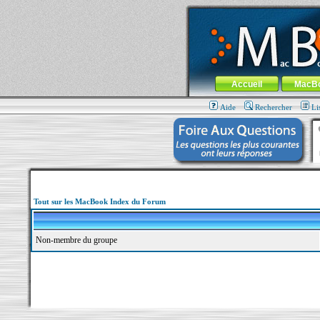
MacBook-fr.com : 100% Apple... 100% nom
Aller au contenu
-
Aller au menu 
Menu général
Accueil
MacB
Aide
Rechercher
Li
Tout sur les MacBook Index du Forum
Non-membre du groupe