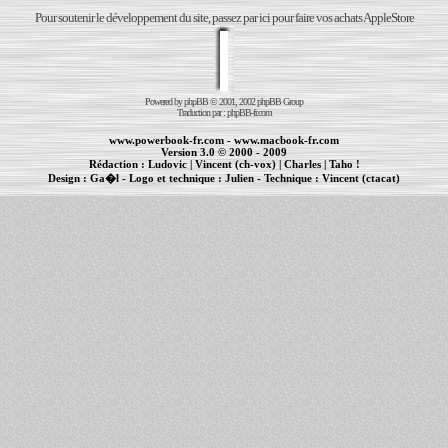
Pour soutenir le développement du site, passez par ici pour faire vos achats AppleStore
Powered by
phpBB
© 2001, 2002 phpBB Group
Traduction par :
phpBB-fr.com
www.powerbook-fr.com
-
www.macbook-fr.com
Version 3.0 © 2000 - 2009
Rédaction :
Ludovic
|
Vincent (ch-vox)
|
Charles
|
Taho !
Design :
Ga�l
- Logo et technique :
Julien
- Technique :
Vincent (ctacat)
Informations :
PowerBook
-
MacBook Pro
-
iBook
|
Maintenance Apple et Macintosh à Toulouse
|
cr�ation de sites Internet