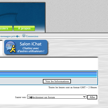
ssiers
À propos
s messages priv�s
Connexion
Toutes les heures sont au format GMT + 2 Heures
Sauter vers: