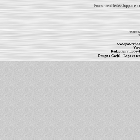
Pour soutenir le développement du
Powered b
T
www.powerboo
Vers
Rédaction :
Ludovi
Design :
Ga�l
- Logo et te
Informations :
PowerBook
-
MacBook Pro
-
i