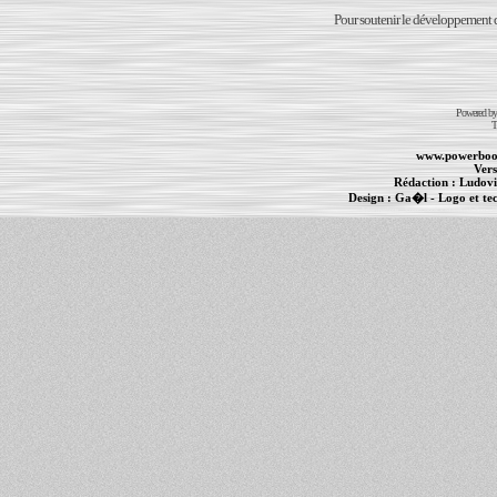
Pour soutenir le développement du
Powered b
T
www.powerboo
Vers
Rédaction :
Ludovi
Design :
Ga�l
- Logo et te
Informations :
PowerBook
-
MacBook Pro
-
i