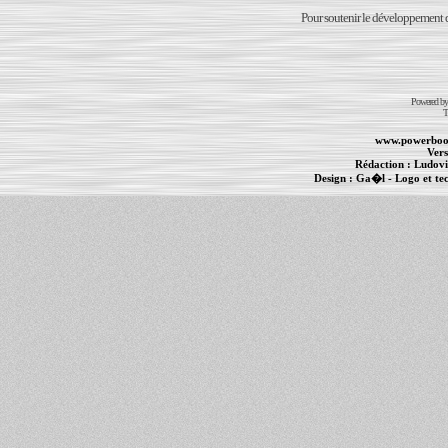
Pour soutenir le développement du
Powered b
T
www.powerboo
Vers
Rédaction :
Ludovi
Design :
Ga�l
- Logo et te
Informations :
PowerBook
-
MacBook Pro
-
i