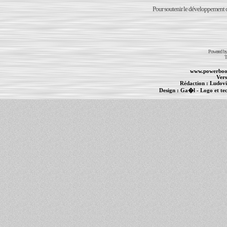
Pour soutenir le développement du
Powered b
T
www.powerboo
Vers
Rédaction :
Ludovi
Design :
Ga�l
- Logo et te
Informations :
PowerBook
-
MacBook Pro
-
i