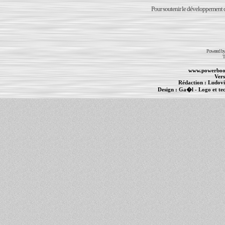
Pour soutenir le développement du
Powered b
T
www.powerboo
Vers
Rédaction :
Ludovi
Design :
Ga�l
- Logo et te
Informations :
PowerBook
-
MacBook Pro
-
i