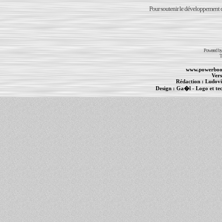
Pour soutenir le développement du
Powered b
T
www.powerboo
Vers
Rédaction :
Ludovi
Design :
Ga�l
- Logo et te
Informations :
PowerBook
-
MacBook Pro
-
i