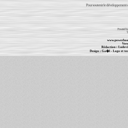
Pour soutenir le développement du
Powered b
T
www.powerboo
Vers
Rédaction :
Ludovi
Design :
Ga�l
- Logo et te
Informations :
PowerBook
-
MacBook Pro
-
i