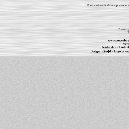
Pour soutenir le développement du
Powered b
T
www.powerboo
Vers
Rédaction :
Ludovi
Design :
Ga�l
- Logo et te
Informations :
PowerBook
-
MacBook Pro
-
i