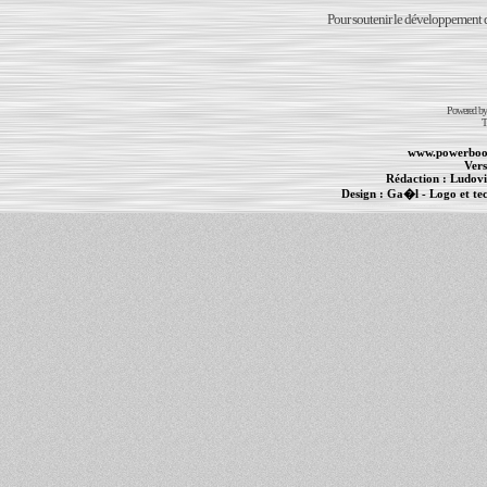
Pour soutenir le développement du
Powered b
T
www.powerboo
Vers
Rédaction :
Ludovi
Design :
Ga�l
- Logo et te
Informations :
PowerBook
-
MacBook Pro
-
i