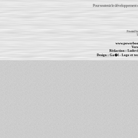
Pour soutenir le développement du
Powered b
T
www.powerboo
Vers
Rédaction :
Ludovi
Design :
Ga�l
- Logo et te
Informations :
PowerBook
-
MacBook Pro
-
i