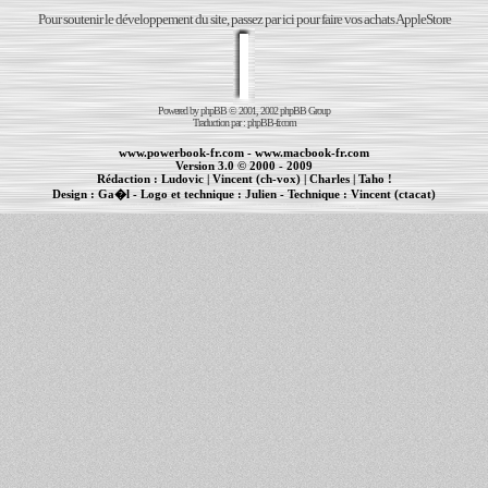
Pour soutenir le développement du site, passez par ici pour faire vos achats AppleStore
Powered by
phpBB
© 2001, 2002 phpBB Group
Traduction par :
phpBB-fr.com
www.powerbook-fr.com
-
www.macbook-fr.com
Version 3.0 © 2000 - 2009
Rédaction :
Ludovic
|
Vincent (ch-vox)
|
Charles
|
Taho !
Design :
Ga�l
- Logo et technique :
Julien
- Technique :
Vincent (ctacat)
Informations :
PowerBook
-
MacBook Pro
-
iBook
|
Maintenance Apple et Macintosh à Toulouse
|
cr�ation de sites Internet