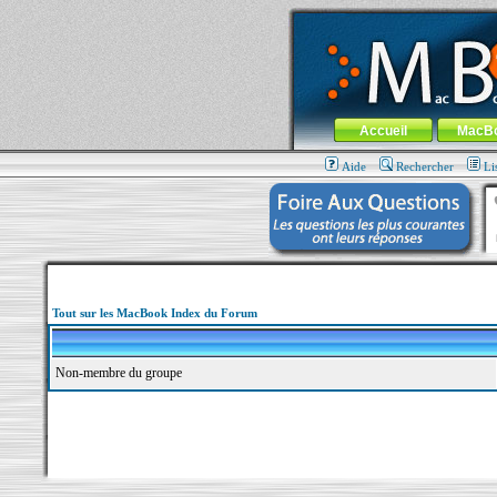
MacBook-fr.com : 100% Apple... 100% nom
Aller au contenu
-
Aller au menu 
Menu général
Accueil
MacB
Aide
Rechercher
Li
Tout sur les MacBook Index du Forum
Non-membre du groupe