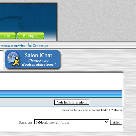
ssiers
À propos
s messages priv�s
Connexion
Toutes les heures sont au format GMT + 2 Heures
Sauter vers: