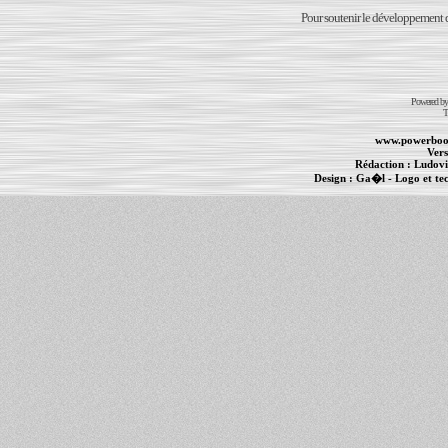
Pour soutenir le développement du
Powered b
T
www.powerboo
Vers
Rédaction :
Ludovi
Design :
Ga�l
- Logo et te
Informations :
PowerBook
-
MacBook Pro
-
i