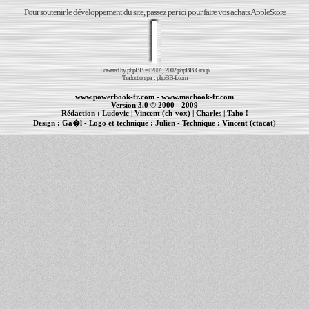
Pour soutenir le développement du site, passez par ici pour faire vos achats AppleStore
Powered by
phpBB
© 2001, 2002 phpBB Group
Traduction par :
phpBB-fr.com
www.powerbook-fr.com
-
www.macbook-fr.com
Version 3.0 © 2000 - 2009
Rédaction :
Ludovic
|
Vincent (ch-vox)
|
Charles
|
Taho !
Design :
Ga�l
- Logo et technique :
Julien
- Technique :
Vincent (ctacat)
Informations :
PowerBook
-
MacBook Pro
-
iBook
|
Maintenance Apple et Macintosh à Toulouse
|
cr�ation de sites Internet