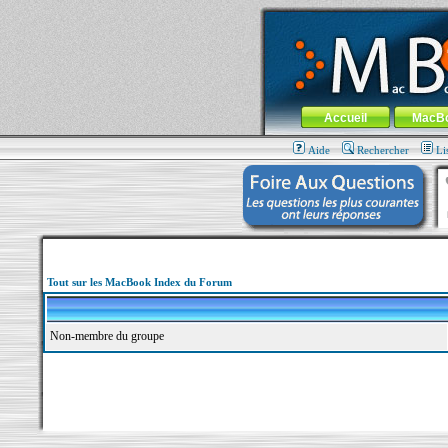
MacBook-fr.com : 100% Apple... 100% nom
Aller au contenu
-
Aller au menu 
Menu général
Accueil
MacB
Aide
Rechercher
Li
Tout sur les MacBook Index du Forum
Non-membre du groupe