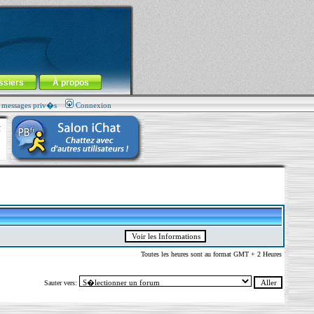
ssiers
À propos
s messages priv�s
Connexion
Toutes les heures sont au format GMT + 2 Heures
Sauter vers: