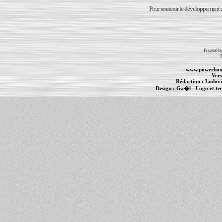
Pour soutenir le développement du
Powered b
T
www.powerboo
Vers
Rédaction :
Ludovi
Design :
Ga�l
- Logo et te
Informations :
PowerBook
-
MacBook Pro
-
i