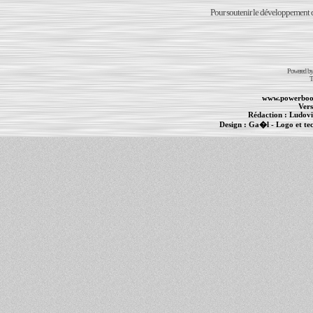
Pour soutenir le développement du
Powered b
T
www.powerboo
Vers
Rédaction :
Ludovi
Design :
Ga�l
- Logo et te
Informations :
PowerBook
-
MacBook Pro
-
i