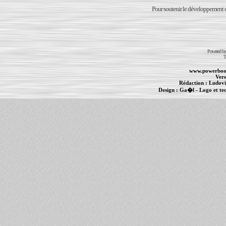
Pour soutenir le développement du
Powered b
T
www.powerboo
Vers
Rédaction :
Ludovi
Design :
Ga�l
- Logo et te
Informations :
PowerBook
-
MacBook Pro
-
i