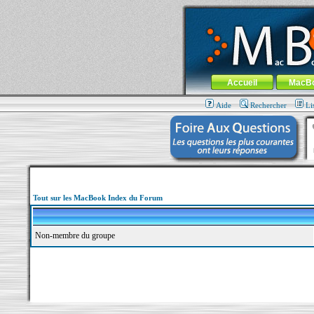
MacBook-fr.com : 100% Apple... 100% nom
Aller au contenu
-
Aller au menu 
Menu général
Accueil
MacB
Aide
Rechercher
Li
Tout sur les MacBook Index du Forum
Non-membre du groupe