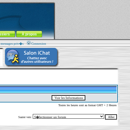
ssiers
À propos
s messages priv�s
Connexion
Toutes les heures sont au format GMT + 2 Heures
Sauter vers: