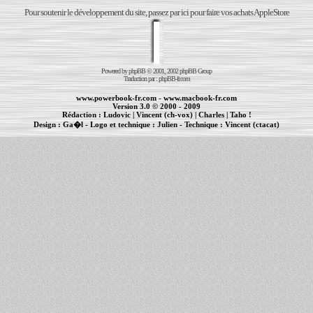
Pour soutenir le développement du site, passez par ici pour faire vos achats AppleStore
Powered by
phpBB
© 2001, 2002 phpBB Group
Traduction par :
phpBB-fr.com
www.powerbook-fr.com
-
www.macbook-fr.com
Version 3.0 © 2000 - 2009
Rédaction :
Ludovic
|
Vincent (ch-vox)
|
Charles
|
Taho !
Design :
Ga�l
- Logo et technique :
Julien
- Technique :
Vincent (ctacat)
Informations :
PowerBook
-
MacBook Pro
-
iBook
|
Maintenance Apple et Macintosh à Toulouse
|
cr�ation de sites Internet